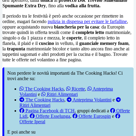
dell’aperitivo, dalla
tonica
al
prosecco Doc Treviso Millesimato
Spumante Extra Dry
, fino alla
vodka alla frutta.
Il periodo tra le festività è però anche occasione per rimettere in
ordine, magari facendo
pulizia in dispensa per evitare le farfalline
,
oppure acquistando nuova
biancheria per la casa
: da Eurospin
trovate quindi in offerta tessili come il
completo letto
matrimoniale,
singolo o da 1 piazza e mezza, le
coperte
, il completo letto in
flanela, il plaid e il
cuscino
in velluto, il
guanciale memory foam
,
la
trapunta
matrimoniale bicolor e tanto altro ancora fino anche ai
tappetini sagomati e altri prodotti per la cucina e il bagno. Trovate
tutte le offerte nel volantino a fine pagina.
Non perdere le novità importanti da The Cooking Hacks! Ci
trovi anche su:
The Cooking Hacks
,
Ricette
,
Anteprima
Volantini
e
Ritiri Alimentari
The Cooking Hacks
,
Anteprima Volantini
e
Ritiri Alimentari
Pagina Facebook di TCH
, gruppi dedicati a
Offerte
Lidl
,
Offerte Esselunga
,
Offerte Eurospin
e
Offerte Iperal
E poi anche su