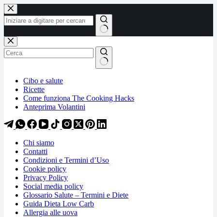
Salta
Salta
al
al
contenuto
contenuto
Nessun
risultato
Cibo e salute
Ricette
Come funziona The Cooking Hacks
Anteprima Volantini
Chi siamo
Contatti
Condizioni e Termini d’Uso
Cookie policy
Privacy Policy
Social media policy
Glossario Salute – Termini e Diete
Guida Dieta Low Carb
Allergia alle uova