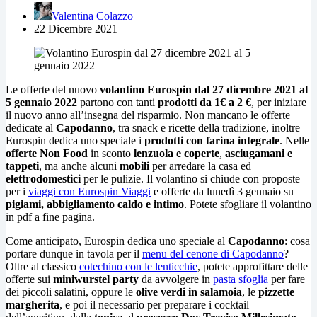
Valentina Colazzo
22 Dicembre 2021
Le offerte del nuovo
volantino Eurospin dal 27 dicembre 2021 al
5 gennaio 2022
partono con tanti
prodotti da 1€ a 2 €
, per iniziare
il nuovo anno all’insegna del risparmio. Non mancano le offerte
dedicate al
Capodanno
, tra snack e ricette della tradizione, inoltre
Eurospin dedica uno speciale i
prodotti con farina integrale
. Nelle
offerte Non Food
in sconto
lenzuola e coperte
,
asciugamani e
tappeti
, ma anche alcuni
mobili
per arredare la casa ed
elettrodomestici
per le pulizie. Il volantino si chiude con proposte
per i
viaggi con Eurospin Viaggi
e offerte da lunedì 3 gennaio su
pigiami, abbigliamento caldo e intimo
. Potete sfogliare il volantino
in pdf a fine pagina.
Come anticipato, Eurospin dedica uno speciale al
Capodanno
: cosa
portare dunque in tavola per il
menu del cenone di Capodanno
?
Oltre al classico
cotechino con le lenticchie
, potete approfittare delle
offerte sui
miniwurstel party
da avvolgere in
pasta sfoglia
per fare
dei piccoli salatini, oppure le
olive verdi in salamoia
, le
pizzette
margherita
, e poi il necessario per preparare i cocktail