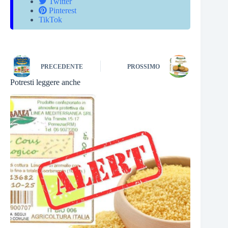
Twitter
Pinterest
TikTok
PRECEDENTE
PROSSIMO
Potresti leggere anche