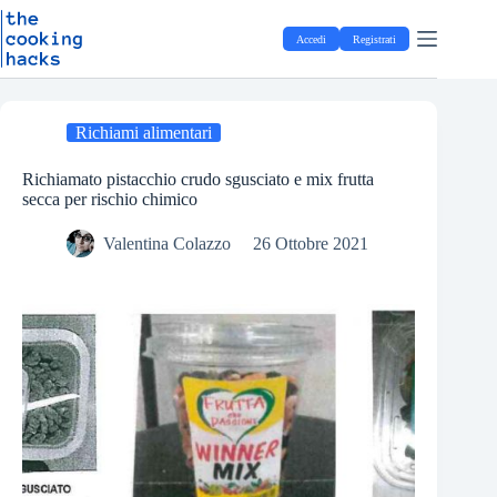
Salta
S
al
a
Accedi
Registrati
contenuto
l
t
a
a
l
Richiami alimentari
c
o
Richiamato pistacchio crudo sgusciato e mix frutta
n
secca per rischio chimico
t
e
Valentina Colazzo
26 Ottobre 2021
n
u
t
o