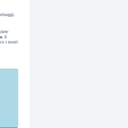
formaggi,
olete
la
, il
co i nostri