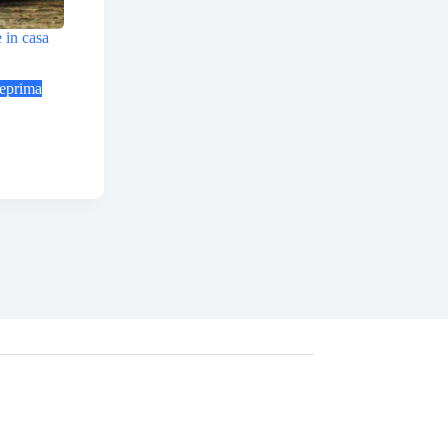
 in casa
eprima