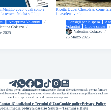
i Maggio 2025, quali sono e
Ricetta Dubai Chocolate: come fare
la tessera fedeltà sull’app
la tavoletta virale
si
Anteprima Volantini
Consigli per la spesa
Ant
Volantini
Cibo e salute
lentina Colazzo
Valentina Colazzo
le 2025
26 Marzo 2025
l tuo alleato per un’
alimentazione consapevole
! Scopri alternative e trucchi per trasformare
 di benessere. Unendo gusto, creatività e scelte intelligenti, ti aiuta a semplificare la cucina e
a nutrire corpo e mente in modo sano e consapevole.
Contatti
Condizioni e Termini d’Uso
Cookie policy
Privacy Policy
Social media policy
Glossario Salute – Termini e Diete