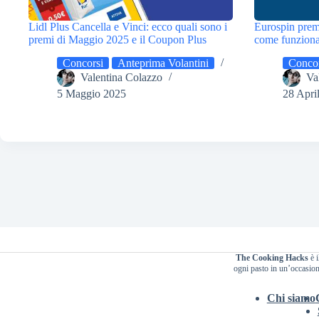
Lidl Plus Cancella e Vinci: ecco quali sono i
Eurospin prem
premi di Maggio 2025 e il Coupon Plus
come funziona 
Concorsi
Anteprima Volantini
Concor
Valentina Colazzo
Va
5 Maggio 2025
28 Apri
The Cooking Hacks
è i
ogni pasto in un’occasione
Chi siamo