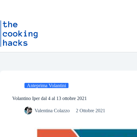
Salta
S
al
a
contenuto
l
t
a
a
l
c
o
n
t
e
n
u
t
o
Anteprima Volantini
Volantino Iper dal 4 al 13 ottobre 2021
Valentina Colazzo
2 Ottobre 2021