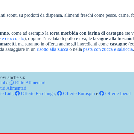
tanti sconti su prodotti da dispensa, alimenti freschi come pesce, carne, 
tunno
, come ad esempio la
torta morbida con farina di castagne
(se v
e e cioccolato
), oppure l’insalata di pollo e uva, le
lasagne alla boscaio
amaretti
, ma saranno in offerta anche gli ingredienti come
castagne
(ec
 da assaggiare in un
risotto alla zucca
o nella
pasta con zucca e salsiccia
.
ovi anche su:
ini
e
Ritiri Alimentari
tiri Alimentari
te Lidl
,
Offerte Esselunga
,
Offerte Eurospin
e
Offerte Iperal