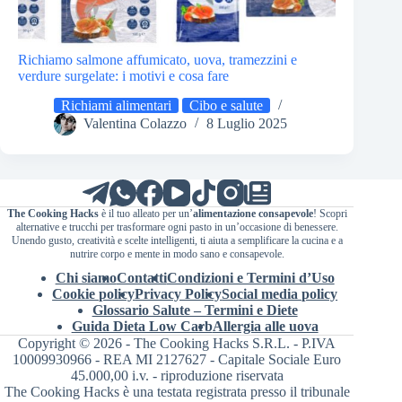
Richiamo salmone affumicato, uova, tramezzini e
verdure surgelate: i motivi e cosa fare
Richiami alimentari
Cibo e salute
Valentina Colazzo
8 Luglio 2025
The Cooking Hacks
è il tuo alleato per un’
alimentazione consapevole
! Scopri
alternative e trucchi per trasformare ogni pasto in un’occasione di benessere.
Unendo gusto, creatività e scelte intelligenti, ti aiuta a semplificare la cucina e a
nutrire corpo e mente in modo sano e consapevole.
Chi siamo
Contatti
Condizioni e Termini d’Uso
Cookie policy
Privacy Policy
Social media policy
Glossario Salute – Termini e Diete
Guida Dieta Low Carb
Allergia alle uova
Copyright © 2026 - The Cooking Hacks S.R.L. - P.IVA
10009930966 - REA MI 2127627 - Capitale Sociale Euro
45.000,00 i.v. - riproduzione riservata
The Cooking Hacks è una testata registrata presso il tribunale