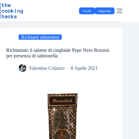
Salta
S
al
a
Accedi
Registrati
contenuto
l
t
a
a
l
Richiami alimentari
c
o
Richiamato il salame di cinghiale Pepe Nero Renzini
n
per presenza di salmonella
t
e
Valentina Colazzo
8 Aprile 2021
n
u
t
o