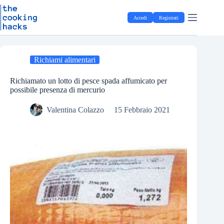
Salta
S
al
a
Accedi
Registrati
contenuto
l
t
a
a
l
Richiami alimentari
c
o
Richiamato un lotto di pesce spada affumicato per
n
possibile presenza di mercurio
t
e
Valentina Colazzo
15 Febbraio 2021
n
u
t
o