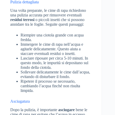
Pulizia dettagliata
Una volta preparate, le cime di rapa richiedono
una pulizia accurata per rimuovere eventuali
residui terrosi
o piccoli insetti che si possono
annidare tra le foglie. Seguite questi passaggi:
Riempire una ciotola grande con acqua
fredda.
Immergere le cime di rapa nell’acqua e
agitarle delicatamente. Questo aiuta a
staccare eventuali residui o insetti.
Lasciare riposare per circa 5-10 minuti. In
questo modo, le impurità si depositano sul
fondo della ciotola.
Sollevare delicatamente le cime dall’acqua,
evitando di disturbare il fondo.
Ripetere il processo se necessario,
cambiando l’acqua finché non risulta
limpida.
Asciugatura
Dopo la pulizia, è importante
asciugare
bene le
cime di rapa per evitare che l’acqua in eccesso