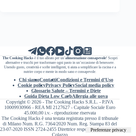
The Cooking Hacks
è il tuo alleato per un’
alimentazione consapevole
! Scopri
alternative e trucchi per trasformare ogni pasto in un’occasione di benessere.
Unendo gusto, creatività e scelte intelligenti, ti aiuta a semplificare la cucina e a
nutrire corpo e mente in modo sano e consapevole.
Chi siamo
Contatti
Condizioni e Termini d’Uso
Cookie policy
Privacy Policy
Social media policy
Glossario Salute – Termini e Diete
Guida Dieta Low Carb
Allergia alle uova
Copyright © 2026 - The Cooking Hacks S.R.L. - P.IVA
10009930966 - REA MI 2127627 - Capitale Sociale Euro
45.000,00 i.v. - riproduzione riservata
The Cooking Hacks è una testata registrata presso il tribunale
di Milano Num. R.G. 7364/2020 Num. Reg. Stampa 83 del
23-07-2020 ISSN 2724-2455 Direttrice responsabile Valentina
Colazzo