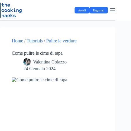
Salta
S
al
a
Accedi
Registrati
contenuto
l
t
a
a
l
c
Home
/
Tutorials
/
Pulire le verdure
o
n
Come pulire le cime di rapa
t
e
Valentina Colazzo
n
24 Gennaio 2024
u
t
o