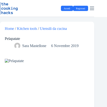
Salta
S
al
a
Accedi
Registrati
contenuto
l
t
a
a
l
Home
/
Kitchen tools
/
Utensili da cucina
c
o
Pelapatate
n
t
Sara Mastellone
6 Novembre 2019
e
n
u
t
o