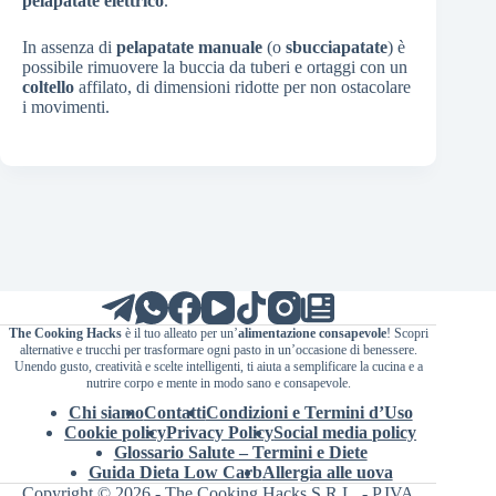
pelapatate elettrico
.
In assenza di
pelapatate manuale
(o
sbucciapatate
) è
possibile rimuovere la buccia da tuberi e ortaggi con un
coltello
affilato, di dimensioni ridotte per non ostacolare
i movimenti.
The Cooking Hacks
è il tuo alleato per un’
alimentazione consapevole
! Scopri
alternative e trucchi per trasformare ogni pasto in un’occasione di benessere.
Unendo gusto, creatività e scelte intelligenti, ti aiuta a semplificare la cucina e a
nutrire corpo e mente in modo sano e consapevole.
Chi siamo
Contatti
Condizioni e Termini d’Uso
Cookie policy
Privacy Policy
Social media policy
Glossario Salute – Termini e Diete
Guida Dieta Low Carb
Allergia alle uova
Copyright © 2026 - The Cooking Hacks S.R.L. - P.IVA