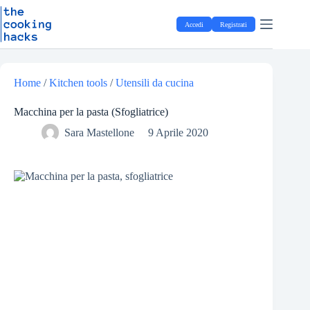
Salta
S
al
a
Accedi
Registrati
contenuto
l
t
a
a
l
Home
/
Kitchen tools
/
Utensili da cucina
c
o
Macchina per la pasta (Sfogliatrice)
n
t
Sara Mastellone
9 Aprile 2020
e
n
u
t
o