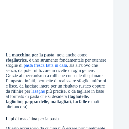
La
macchina per la pasta
, nota anche come
sfogliatrice
, è uno strumento fondamentale per ottenere
sfoglie di
pasta fresca fatta in casa
, sia all’uovo che
senza, da poter utilizzare in ricette di ogni genere.
Grazie al meccanismo a rulli che consente di spianare
l’impasto, infatti, permette di realizzare sfoglie uniformi
e lisce, da lasciare intere per un risultato rustico oppure
da rifinire per
lasagne
più precise, o da tagliare in base
al formato di pasta che si desidera (
tagliatelle
,
tagliolini
,
pappardelle
,
maltagliati
,
farfalle
e molti
altri ancora).
I tipi di macchina per la pasta
Questo accessorio da cucina può essere principalmente