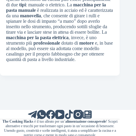
di due
tipi
: manuale o elettrico. La
macchina per la
pasta manuale
è realizzata in acciaio ed è caratterizzata
da una
manovella
, che consente di girare i rulli e
spianare le dosi di impasto “a mano” dopo averlo
inserito nello strumento, producendo sottili sfoglie da
tirare via e lasciare stese in attesa di essere bollite. La
macchina per la pasta elettrica
, invece, è uno
strumento più
professionale
dotato di
motore
e, in base
al modello, può essere sia adottata come modello
casalingo per il proprio fabbisogno che per ottenere
quantità di pasta a livello industriale.
The Cooking Hacks
è il tuo alleato per un’
alimentazione consapevole
! Scopri
alternative e trucchi per trasformare ogni pasto in un’occasione di benessere.
Unendo gusto, creatività e scelte intelligenti, ti aiuta a semplificare la cucina e a
nutrire corpo e mente in modo sano e consapevole.