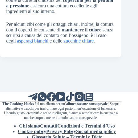
come la corretta chiusura del
coperchio per la pentola
a pressione
assicura una cottura eccellente agli
ingredienti al suo interno.
Per alcuni cibi come gli ortaggi chiari, inoltre, la cottura
con il coperchio consente di
mantenere il colore
senza
scurirsi a causa del contatto con l’ossigeno: è il caso
degli
asparagi bianchi
e delle
zucchine chiare
.
The Cooking Hacks
è il tuo alleato per un’
alimentazione consapevole
! Scopri
alternative e trucchi per trasformare ogni pasto in un’occasione di benessere.
Unendo gusto, creatività e scelte intelligenti, ti aiuta a semplificare la cucina e a
nutrire corpo e mente in modo sano e consapevole.
Chi siamo
Contatti
Condizioni e Termini d’Uso
Cookie policy
Privacy Policy
Social media policy
Glossario Salute – Termini e Diete