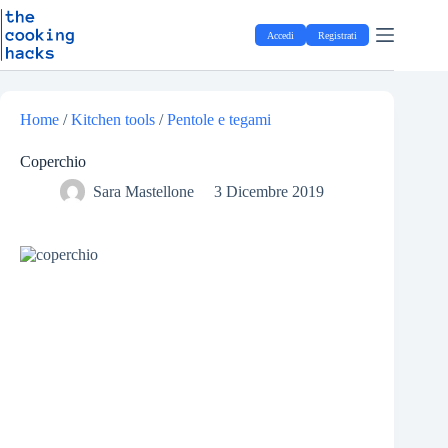
Salta
S
al
a
Accedi
Registrati
contenuto
l
t
a
a
l
Home
/
Kitchen tools
/
Pentole e tegami
c
o
Coperchio
n
t
Sara Mastellone
3 Dicembre 2019
e
n
u
t
o