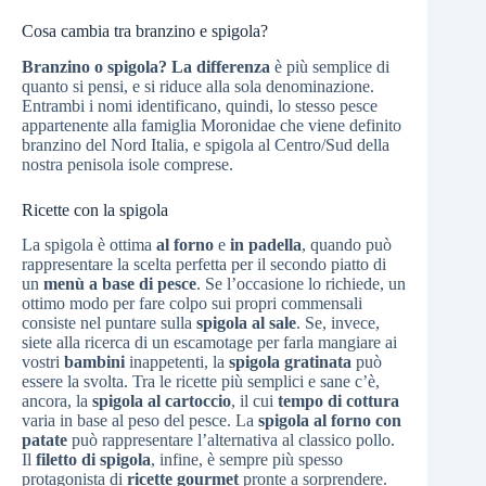
Cosa cambia tra branzino e spigola?
Branzino o spigola? La differenza
è più semplice di
quanto si pensi, e si riduce alla sola denominazione.
Entrambi i nomi identificano, quindi, lo stesso pesce
appartenente alla famiglia Moronidae che viene definito
branzino del Nord Italia, e spigola al Centro/Sud della
nostra penisola isole comprese.
Ricette con la spigola
La spigola è ottima
al forno
e
in padella
, quando può
rappresentare la scelta perfetta per il secondo piatto di
un
menù a base di pesce
. Se l’occasione lo richiede, un
ottimo modo per fare colpo sui propri commensali
consiste nel puntare sulla
spigola al sale
. Se, invece,
siete alla ricerca di un escamotage per farla mangiare ai
vostri
bambini
inappetenti, la
spigola gratinata
può
essere la svolta. Tra le ricette più semplici e sane c’è,
ancora, la
spigola al cartoccio
, il cui
tempo di cottura
varia in base al peso del pesce. La
spigola al forno con
patate
può rappresentare l’alternativa al classico pollo.
Il
filetto di spigola
, infine, è sempre più spesso
protagonista di
ricette gourmet
pronte a sorprendere.