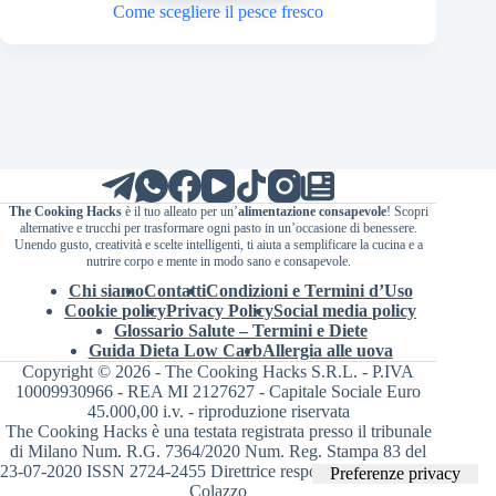
Come scegliere il pesce fresco
The Cooking Hacks
è il tuo alleato per un’
alimentazione consapevole
! Scopri
alternative e trucchi per trasformare ogni pasto in un’occasione di benessere.
Unendo gusto, creatività e scelte intelligenti, ti aiuta a semplificare la cucina e a
nutrire corpo e mente in modo sano e consapevole.
Chi siamo
Contatti
Condizioni e Termini d’Uso
Cookie policy
Privacy Policy
Social media policy
Glossario Salute – Termini e Diete
Guida Dieta Low Carb
Allergia alle uova
Copyright © 2026 - The Cooking Hacks S.R.L. - P.IVA
10009930966 - REA MI 2127627 - Capitale Sociale Euro
45.000,00 i.v. - riproduzione riservata
The Cooking Hacks è una testata registrata presso il tribunale
di Milano Num. R.G. 7364/2020 Num. Reg. Stampa 83 del
23-07-2020 ISSN 2724-2455 Direttrice responsabile Valentina
Colazzo