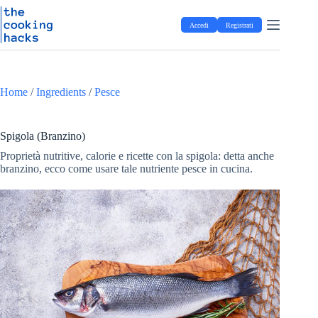
Salta
S
al
a
Accedi
Registrati
contenuto
l
t
a
a
l
Home
/
Ingredients
/
Pesce
c
o
n
t
Spigola (Branzino)
e
Proprietà nutritive, calorie e ricette con la spigola: detta anche
n
branzino, ecco come usare tale nutriente pesce in cucina.
u
t
o