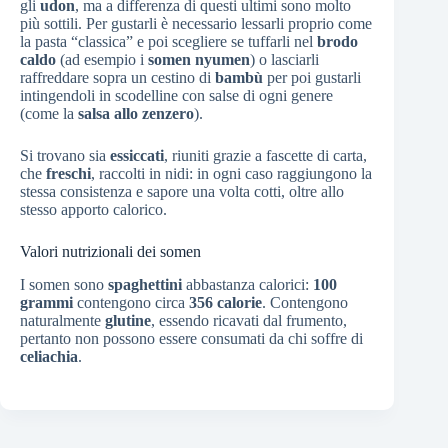
gli
udon
, ma a differenza di questi ultimi sono molto
più sottili. Per gustarli è necessario lessarli proprio come
la pasta “classica” e poi scegliere se tuffarli nel
brodo
caldo
(ad esempio i
somen nyumen
) o lasciarli
raffreddare sopra un cestino di
bambù
per poi gustarli
intingendoli in scodelline con salse di ogni genere
(come la
salsa allo zenzero
).
Si trovano sia
essiccati
, riuniti grazie a fascette di carta,
che
freschi
, raccolti in nidi: in ogni caso raggiungono la
stessa consistenza e sapore una volta cotti, oltre allo
stesso apporto calorico.
Valori nutrizionali dei somen
I somen sono
spaghettini
abbastanza calorici:
100
grammi
contengono circa
356 calorie
. Contengono
naturalmente
glutine
, essendo ricavati dal frumento,
pertanto non possono essere consumati da chi soffre di
celiachia
.