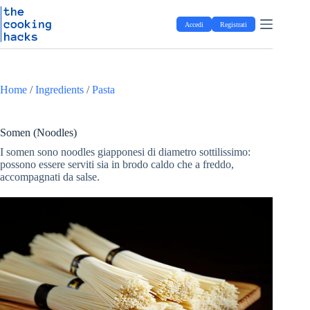
Salta
S
al
a
Accedi
Registrati
contenuto
l
t
a
a
l
Home
/
Ingredients
/
Pasta
c
o
n
t
Somen (Noodles)
e
I somen sono noodles giapponesi di diametro sottilissimo:
n
possono essere serviti sia in brodo caldo che a freddo,
u
accompagnati da salse.
t
o