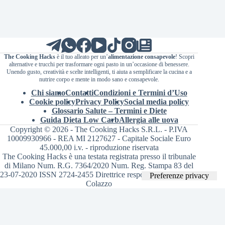
The Cooking Hacks
è il tuo alleato per un’
alimentazione consapevole
! Scopri
alternative e trucchi per trasformare ogni pasto in un’occasione di benessere.
Unendo gusto, creatività e scelte intelligenti, ti aiuta a semplificare la cucina e a
nutrire corpo e mente in modo sano e consapevole.
Chi siamo
Contatti
Condizioni e Termini d’Uso
Cookie policy
Privacy Policy
Social media policy
Glossario Salute – Termini e Diete
Guida Dieta Low Carb
Allergia alle uova
Copyright © 2026 - The Cooking Hacks S.R.L. - P.IVA
10009930966 - REA MI 2127627 - Capitale Sociale Euro
45.000,00 i.v. - riproduzione riservata
The Cooking Hacks è una testata registrata presso il tribunale
di Milano Num. R.G. 7364/2020 Num. Reg. Stampa 83 del
23-07-2020 ISSN 2724-2455 Direttrice responsabile Valentina
Colazzo
Le tue preferenze relative alla privacy
Informativa sulla raccolta