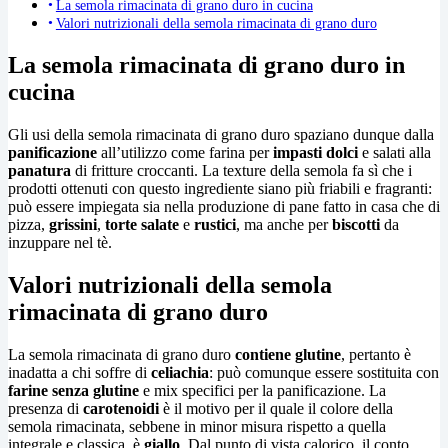
La semola rimacinata di grano duro in cucina
Valori nutrizionali della semola rimacinata di grano duro
La semola rimacinata di grano duro in
cucina
Gli usi della semola rimacinata di grano duro spaziano dunque dalla
panificazione
all’utilizzo come farina per
impasti dolci
e salati alla
panatura
di fritture croccanti. La texture della semola fa sì che i
prodotti ottenuti con questo ingrediente siano più friabili e fragranti:
può essere impiegata sia nella produzione di pane fatto in casa che di
pizza,
grissini
,
torte salate
e
rustici
, ma anche per
biscotti
da
inzuppare nel tè.
Valori nutrizionali della semola
rimacinata di grano duro
La semola rimacinata di grano duro
contiene glutine
, pertanto è
inadatta a chi soffre di
celiachia
: può comunque essere sostituita con
farine senza glutine
e mix specifici per la panificazione. La
presenza di
carotenoidi
è il motivo per il quale il colore della
semola rimacinata, sebbene in minor misura rispetto a quella
integrale e classica, è
giallo
. Dal punto di vista calorico, il conto