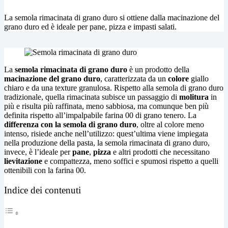
La semola rimacinata di grano duro si ottiene dalla macinazione del
grano duro ed è ideale per pane, pizza e impasti salati.
La
semola rimacinata di grano duro
è un prodotto della
macinazione del grano duro
, caratterizzata da un
colore
giallo
chiaro e da una texture granulosa. Rispetto alla semola di grano duro
tradizionale, quella rimacinata subisce un passaggio di
molitura
in
più e risulta più raffinata, meno sabbiosa, ma comunque ben più
definita rispetto all’impalpabile farina 00 di grano tenero. La
differenza con la semola di grano duro
, oltre al colore meno
intenso, risiede anche nell’utilizzo: quest’ultima viene impiegata
nella produzione della pasta, la semola rimacinata di grano duro,
invece, è l’ideale per
pane
,
pizza
e altri prodotti che necessitano
lievitazione
e compattezza, meno soffici e spumosi rispetto a quelli
ottenibili con la farina 00.
Indice dei contenuti