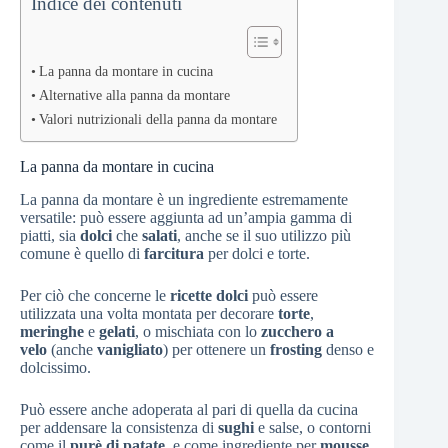
Indice dei contenuti
La panna da montare in cucina
Alternative alla panna da montare
Valori nutrizionali della panna da montare
La panna da montare in cucina
La panna da montare è un ingrediente estremamente
versatile: può essere aggiunta ad un’ampia gamma di
piatti, sia
dolci
che
salati
, anche se il suo utilizzo più
comune è quello di
farcitura
per dolci e torte.
Per ciò che concerne le
ricette dolci
può essere
utilizzata una volta montata per decorare
torte
,
meringhe
e
gelati
, o mischiata con lo
zucchero a
velo
(anche
vanigliato
) per ottenere un
frosting
denso e
dolcissimo.
Può essere anche adoperata al pari di quella da cucina
per addensare la consistenza di
sughi
e salse, o contorni
come il
purè di patate
, e come ingrediente per
mousse