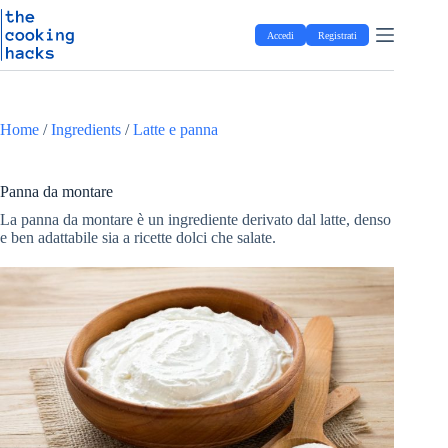
Salta
S
al
a
Accedi
Registrati
contenuto
l
t
a
a
l
Home
/
Ingredients
/
Latte e panna
c
o
n
t
Panna da montare
e
La panna da montare è un ingrediente derivato dal latte, denso
n
e ben adattabile sia a ricette dolci che salate.
u
t
o