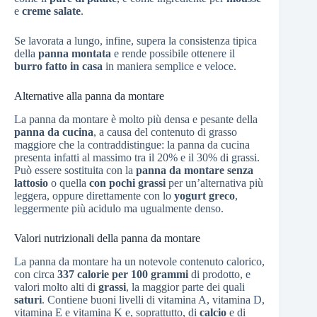
e
creme salate
.
Se lavorata a lungo, infine, supera la consistenza tipica
della
panna montata
e rende possibile ottenere il
burro fatto in casa
in maniera semplice e veloce.
Alternative alla panna da montare
La panna da montare è molto più densa e pesante della
panna da cucina
, a causa del contenuto di grasso
maggiore che la contraddistingue: la panna da cucina
presenta infatti al massimo tra il 20% e il 30% di grassi.
Può essere sostituita con la
panna da montare senza
lattosio
o quella
con pochi grassi
per un’alternativa più
leggera, oppure direttamente con lo
yogurt greco
,
leggermente più acidulo ma ugualmente denso.
Valori nutrizionali della panna da montare
La panna da montare ha un notevole contenuto calorico,
con circa
337 calorie per 100 grammi
di prodotto, e
valori molto alti di
grassi
, la maggior parte dei quali
saturi
. Contiene buoni livelli di vitamina A, vitamina D,
vitamina E e vitamina K e, soprattutto, di
calcio
e di