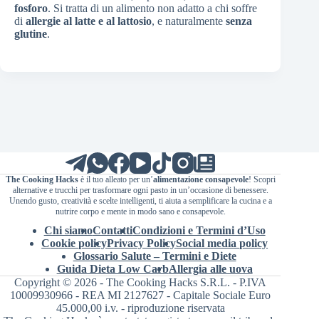
fosforo
. Si tratta di un alimento non adatto a chi soffre
di
allergie al latte e al lattosio
, e naturalmente
senza
glutine
.
The Cooking Hacks
è il tuo alleato per un’
alimentazione consapevole
! Scopri
alternative e trucchi per trasformare ogni pasto in un’occasione di benessere.
Unendo gusto, creatività e scelte intelligenti, ti aiuta a semplificare la cucina e a
nutrire corpo e mente in modo sano e consapevole.
Chi siamo
Contatti
Condizioni e Termini d’Uso
Cookie policy
Privacy Policy
Social media policy
Glossario Salute – Termini e Diete
Guida Dieta Low Carb
Allergia alle uova
Copyright © 2026 - The Cooking Hacks S.R.L. - P.IVA
10009930966 - REA MI 2127627 - Capitale Sociale Euro
45.000,00 i.v. - riproduzione riservata