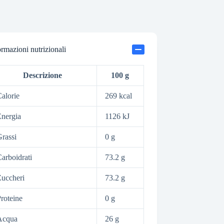
ormazioni nutrizionali
Descrizione
100 g
alorie
269 kcal
nergia
1126 kJ
rassi
0 g
arboidrati
73.2 g
uccheri
73.2 g
roteine
0 g
Acqua
26 g