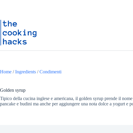
Salta
S
al
a
contenuto
l
t
a
a
l
c
o
n
t
e
n
Home
/
Ingredients
/
Condimenti
u
t
o
Golden syrup
Tipico della cucina inglese e americana, il golden syrup prende il nome 
pancake e budini ma anche per aggiungere una nota dolce a yogurt e po