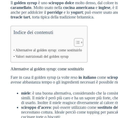
Il
golden syrup
è uno
sciroppo
dolce
molto denso, dal colore tr
caramellato
. Molto usato nella
cucina americana
e
inglese
, è i
anche per addolcire il
porridge
e lo
yogurt
; può essere usato a
treacle
tart
, torta tipica della tradizione britannica.
Indice dei contenuti
Alternative al golden syrup: come sostituirlo
Valori nutrizionali del golden syrup
Alternative al golden syrup: come sostituirlo
Fare in casa il golden syrup (a volte reso
in italiano
come
sciro
avesse abbastanza tempo o gli ingredienti necessari è possibile ri
miele
: è una buona alternativa, considerando che la consis
simili. Il miele è però più caro e ha un sapore più forte, che
di usarlo. Inoltre il miele reagisce diversamente al calore r
sciroppo d’acero
: può essere utilizzato come
sostituto de
necessitano cottura. Ideale perciò come topping per pancake
cucinare torte o biscotti;