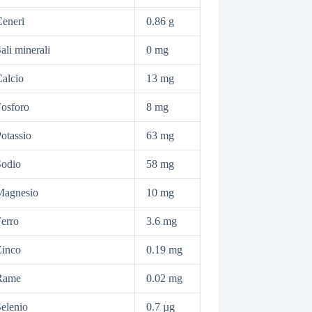
eneri
0.86 g
ali minerali
0 mg
alcio
13 mg
osforo
8 mg
otassio
63 mg
Sodio
58 mg
Magnesio
10 mg
erro
3.6 mg
Zinco
0.19 mg
Rame
0.02 mg
elenio
0.7 µg