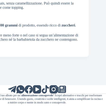
ais, senza caramellizzazione. Può quindi essere la
are come topping.
00 grammi
di prodotto, essendo ricco di
zuccheri
.
re meno forte o nel caso si segua un’alimentazione di
chero né la barbabietola da zucchero ne contengono.
l tuo alleato per un’
alimentazione consapevole
! Scopri alternative e trucchi per trasformare
 di benessere. Unendo gusto, creatività e scelte intelligenti, ti aiuta a semplificare la cucina e
a nutrire corpo e mente in modo sano e consapevole.