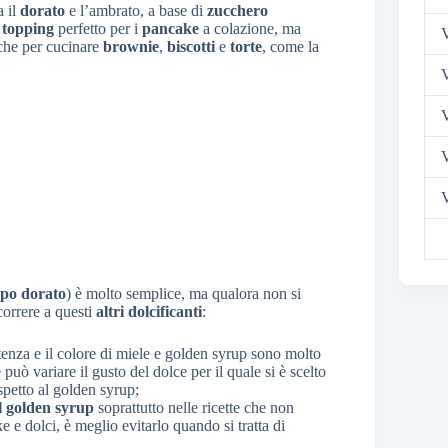
a il
dorato
e l’ambrato, a base di
zucchero
l
topping
perfetto per i
pancake
a colazione, ma
V
nche per cucinare
brownie
,
biscotti
e
torte
, come la
V
V
V
ppo dorato
) è molto semplice, ma qualora non si
correre a questi
altri dolcificanti
:
tenza e il colore di miele e golden syrup sono molto
 può variare il gusto del dolce per il quale si è scelto
ispetto al golden syrup;
l golden syrup
soprattutto nelle ricette che non
 e dolci, è meglio evitarlo quando si tratta di