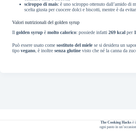
sciroppo di mais
: è uno sciroppo ottenuto dall’amido di m
scelta giusta per cuocere dolci e biscotti, mentre è da evit
Valori nutrizionali del golden syrup
Il
golden syrup
è
molto calorico
: possiede infatti
269 kcal
per
1
Può essere usato come
sostituto del miele
se si desidera un sapo
tipo
vegano
, è inoltre
senza glutine
visto che né la canna da zuc
The Cooking Hacks
è i
ogni pasto in un’occasione