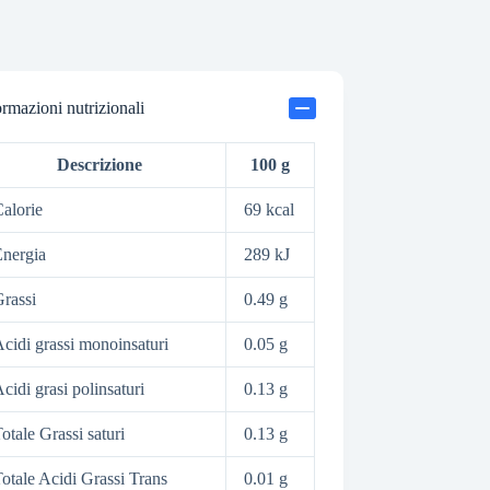
ormazioni nutrizionali
Descrizione
100 g
alorie
69 kcal
nergia
289 kJ
rassi
0.49 g
cidi grassi monoinsaturi
0.05 g
cidi grasi polinsaturi
0.13 g
otale Grassi saturi
0.13 g
otale Acidi Grassi Trans
0.01 g