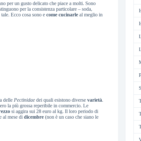
ano per un gusto delicato che piace a molti. Sono
istinguono per la consistenza particolare – soda,
I
e tale. Ecco cosa sono e
come cucinarle
al meglio in
I
L
M
P
S
ia delle
Pectinidae
dei quali esistono diverse
varietà
.
T
vero la più grossa reperibile in commercio. Le
rezzo
si aggira sui 28 euro al kg. Il loro periodo di
T
 e al mese di
dicembre
(non è un caso che siano le
T
V