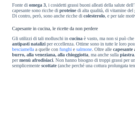
Fonte di
omega 3
, i cosidetti grassi buoni alleati della salute de
capesante sono ricche di
proteine
di alta qualità, di vitamine del
Di contro, però, sono anche ricche di
colesterolo
, e per tale mo
Capesante in cucina, le ricette da non perdere
Gli utilizzi di tali molluschi in
cucina
è vasto, ma non si può che 
antipasti natalizi
per eccellenza. Ottime sono in tutte le loro poss
besciamella
a quelle con
funghi
e
salmone
. Oltre alle
capesante 
burro, alla veneziana, alla chioggiotta
, ma anche sulla
piastra
per
menù afrodisiaci
. Non hanno bisogno di troppi grassi per un
semplicemente
scottate
(anche perché una cottura prolungata ten