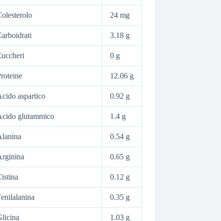
olesterolo
24 mg
arboidrati
3.18 g
uccheri
0 g
roteine
12.06 g
cido aspartico
0.92 g
Acido glutammico
1.4 g
lanina
0.54 g
rginina
0.65 g
istina
0.12 g
enilalanina
0.35 g
licina
1.03 g