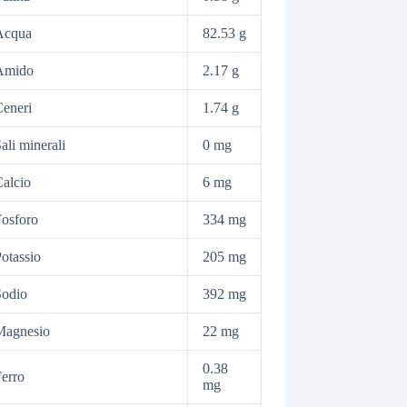
Acqua
82.53 g
Amido
2.17 g
eneri
1.74 g
ali minerali
0 mg
alcio
6 mg
osforo
334 mg
otassio
205 mg
Sodio
392 mg
Magnesio
22 mg
0.38
erro
mg