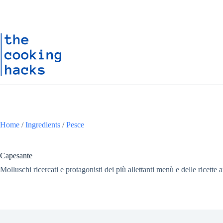
Salta
S
al
a
contenuto
l
t
a
a
l
c
o
n
t
e
n
u
Home
/
Ingredients
/
Pesce
t
o
Capesante
Molluschi ricercati e protagonisti dei più allettanti menù e delle ricette