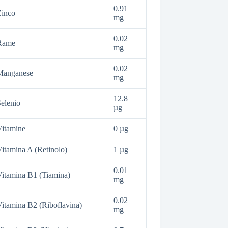
0.91
Zinco
mg
0.02
Rame
mg
0.02
Manganese
mg
12.8
elenio
µg
itamine
0 µg
itamina A (Retinolo)
1 µg
0.01
itamina B1 (Tiamina)
mg
0.02
itamina B2 (Riboflavina)
mg