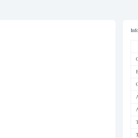
Inf
C
E
G
A
A
T
T