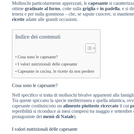
Molluschi particolarmente apprezzati, le
capesante
si caratterizz
ottime
gratinate al forno
, cotte sulla
griglia
e
in padella
, e si d
tenera e per nulla gommosa – che, se sapute cuocere, si mantien
ricette
adatte alle grandi occasioni.
Indice dei contenuti
Cosa sono le capesante?
I valori nutrizionali delle capesante
Capesante in cucina, le ricette da non perdere
Cosa sono le capesante?
Nell specifico si tratta di molluschi bivalve appartenti alla famigl
Tra queste spiccano la specie mediterranea e quella atlantica, ov
capesante costituiscono un
alimento piuttosto ricercato
il cui
p
reperibilità si riconduce ai mesi compresi tra maggio e settembre
protagoniste dei
menù di Natale
).
I valori nutrizionali delle capesante