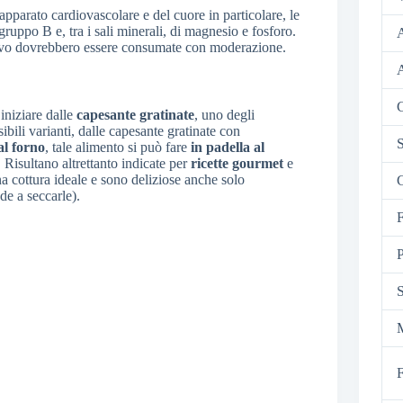
ll’apparato cardiovascolare e del cuore in particolare, le
 gruppo B e, tra i sali minerali, di magnesio e fosforo.
tivo dovrebbero essere consumate con moderazione.
C
iniziare dalle
capesante gratinate
, uno degli
ibili varianti, dalle capesante gratinate con
S
al forno
, tale alimento si può fare
in padella al
. Risultano altrettanto indicate per
ricette gourmet
e
a cottura ideale e sono deliziose anche solo
C
de a seccarle).
F
P
F