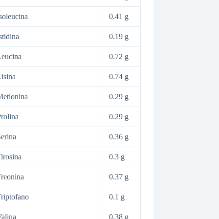
soleucina
0.41 g
stidina
0.19 g
Leucina
0.72 g
isina
0.74 g
etionina
0.29 g
rolina
0.29 g
erina
0.36 g
irosina
0.3 g
reonina
0.37 g
riptofano
0.1 g
alina
0.38 g