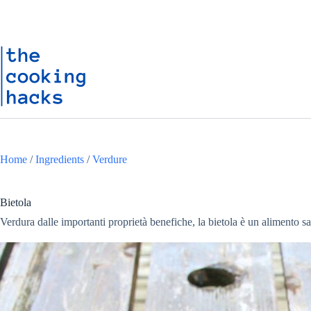
Salta
S
al
a
contenuto
l
t
a
a
l
c
o
n
t
e
n
Home
/
Ingredients
/
Verdure
u
t
o
Bietola
Verdura dalle importanti proprietà benefiche, la bietola è un alimento 