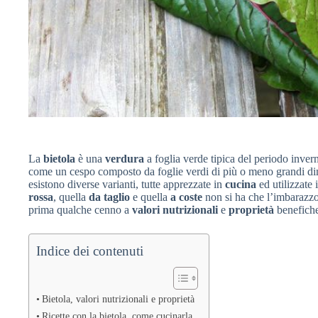
La
bietola
è una
verdura
a foglia verde tipica del periodo invern
come un cespo composto da foglie verdi di più o meno grandi di
esistono diverse varianti, tutte apprezzate in
cucina
ed utilizzate 
rossa
, quella
da taglio
e quella
a coste
non si ha che l’imbarazzo
prima qualche cenno a
valori nutrizionali
e
proprietà
benefiche 
Indice dei contenuti
Bietola, valori nutrizionali e proprietà
Ricette con la bietola, come cucinarla