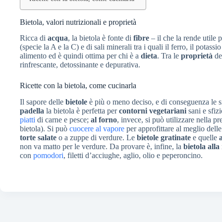
Bietola, valori nutrizionali e proprietà
Ricca di
acqua
, la bietola è fonte di
fibre
– il che la rende utile 
(specie la A e la C) e di sali minerali tra i quali il ferro, il potas
alimento ed è quindi ottima per chi è a
dieta
. Tra le
proprietà
del
rinfrescante, detossinante e depurativa.
Ricette con la bietola, come cucinarla
Il sapore delle
bietole
è più o meno deciso, e di conseguenza le s
padella
la bietola è perfetta per
contorni vegetariani
sani e sfiz
piatti
di carne e pesce;
al forno
, invece, si può utilizzare nella p
bietola). Si può
cuocere al vapore
per approfittare al meglio delle
torte salate
o a zuppe di verdure. Le
bietole gratinate
e quelle
non va matto per le verdure. Da provare è, infine, la
bietola all
con
pomodori
, filetti d’acciughe, aglio, olio e peperoncino.