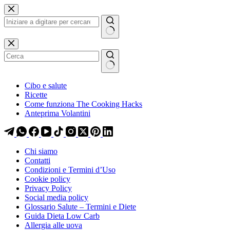
Salta
Salta
al
al
contenuto
contenuto
Nessun
risultato
Cibo e salute
Ricette
Come funziona The Cooking Hacks
Anteprima Volantini
Chi siamo
Contatti
Condizioni e Termini d’Uso
Cookie policy
Privacy Policy
Social media policy
Glossario Salute – Termini e Diete
Guida Dieta Low Carb
Allergia alle uova