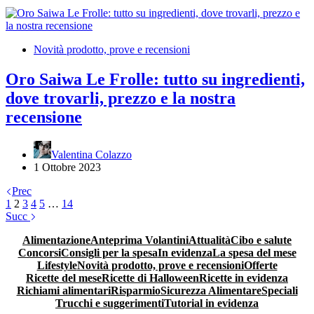
Novità prodotto, prove e recensioni
Oro Saiwa Le Frolle: tutto su ingredienti,
dove trovarli, prezzo e la nostra
recensione
Valentina Colazzo
1 Ottobre 2023
Prec
1
2
3
4
5
…
14
Succ
Alimentazione
Anteprima Volantini
Attualità
Cibo e salute
Concorsi
Consigli per la spesa
In evidenza
La spesa del mese
Lifestyle
Novità prodotto, prove e recensioni
Offerte
Ricette del mese
Ricette di Halloween
Ricette in evidenza
Richiami alimentari
Risparmio
Sicurezza Alimentare
Speciali
Trucchi e suggerimenti
Tutorial in evidenza