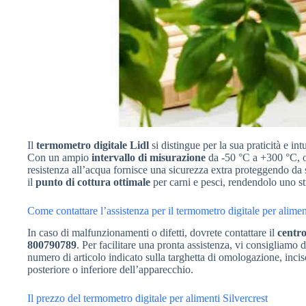
Il
termometro digitale Lidl
si distingue per la sua praticità e in
Con un ampio
intervallo di misurazione
da -50 °C a +300 °C, of
resistenza all’acqua fornisce una sicurezza extra proteggendo da 
il
punto di cottura ottimale
per carni e pesci, rendendolo uno st
Come contattare l’assistenza per il termometro digitale per alimen
In caso di malfunzionamenti o difetti, dovrete contattare il
centro
800790789
. Per facilitare una pronta assistenza, vi consigliamo 
numero di articolo indicato sulla targhetta di omologazione, incis
posteriore o inferiore dell’apparecchio.
Il prezzo del termometro digitale per alimenti Silvercrest