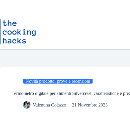
Salta
S
al
a
contenuto
l
t
a
a
l
c
o
n
t
e
n
u
t
o
Novità prodotto, prove e recensioni
Termometro digitale per alimenti Silvercrest: caratteristiche e pr
Valentina Colazzo
21 Novembre 2023