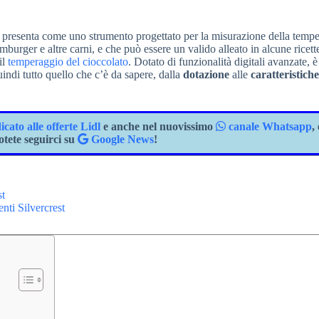
i presenta come uno strumento progettato per la misurazione della tempe
mburger e altre carni, e che può essere un valido alleato in alcune ricett
il
temperaggio del cioccolato
. Dotato di funzionalità digitali avanzate, 
indi tutto quello che c’è da sapere, dalla
dotazione
alle
caratteristiche
ato alle offerte Lidl
e anche nel nuovissimo
canale Whatsapp
,
tete seguirci su
Google News
!
st
nti Silvercrest