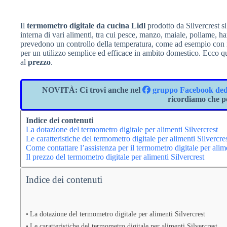
Il
termometro digitale da cucina Lidl
prodotto da Silvercrest s
interna di vari alimenti, tra cui pesce, manzo, maiale, pollame, ha
prevedono un controllo della temperatura, come ad esempio con 
per un utilizzo semplice ed efficace in ambito domestico. Ecco qu
al
prezzo
.
NOVITÀ
: Ci trovi anche nel
gruppo Facebook dedic
ricordiamo che po
Indice dei contenuti
La dotazione del termometro digitale per alimenti Silvercrest
Le caratteristiche del termometro digitale per alimenti Silvercre
Come contattare l’assistenza per il termometro digitale per alime
Il prezzo del termometro digitale per alimenti Silvercrest
Indice dei contenuti
La dotazione del termometro digitale per alimenti Silvercrest
Le caratteristiche del termometro digitale per alimenti Silvercrest