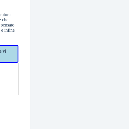
ratura
e che
è pensato
e infine
 e vi