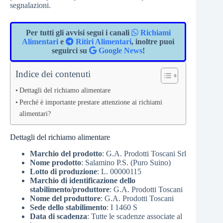
segnalazioni.
Per tutti gli avvisi segui i canali
Richiami
Alimentari
e
Ritiri Alimentari
, inoltre puoi
seguirci su
Google News
!
Indice dei contenuti
Dettagli del richiamo alimentare
Perché è importante prestare attenzione ai richiami
alimentari?
Dettagli del richiamo alimentare
Marchio del prodotto
: G.A. Prodotti Toscani Srl
Nome prodotto
: Salamino P.S. (Puro Suino)
Lotto di produzione
: L. 00000115
Marchio di identificazione dello
stabilimento/produttore
: G.A. Prodotti Toscani
Nome del produttore
: G.A. Prodotti Toscani
Sede dello stabilimento
: I 1460 S
Data di scadenza
: Tutte le scadenze associate al