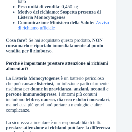
lotto
Peso unità di vendita
: 0,450 kg
Motivo del richiamo
:
Sospetta presenza di
Listeria Monocytogenes
Comunicazione Ministero della Salute:
Avviso
di richiamo ufficiale
Cosa fare?
Se hai acquistato questo prodotto,
NON
consumarlo e riportalo immediatamente al punto
vendita per il rimborso
.
Perché è importante prestare attenzione ai richiami
alimentari?
La
Listeria Monocytogenes
è un batterio pericoloso
che può causare
listeriosi
, un’infezione particolarmente
rischiosa per
donne in gravidanza, anziani, neonati e
persone immunodepresse
. I sintomi più comuni
includono
febbre, nausea, diarrea e dolori muscolari
,
ma nei casi più gravi può portare a meningite e altre
complicanze.
La sicurezza alimentare è una responsabilità di tutti:
prestare attenzione ai richiami può fare la differenza