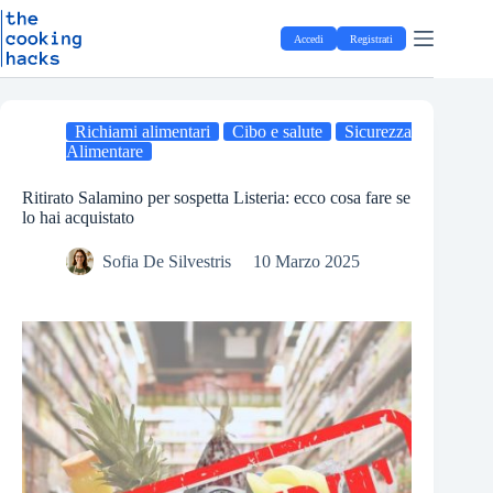
Salta
S
al
a
Accedi
Registrati
contenuto
l
t
a
a
l
Richiami alimentari
Cibo e salute
Sicurezza
c
Alimentare
o
n
Ritirato Salamino per sospetta Listeria: ecco cosa fare se
t
lo hai acquistato
e
n
Sofia De Silvestris
10 Marzo 2025
u
t
o