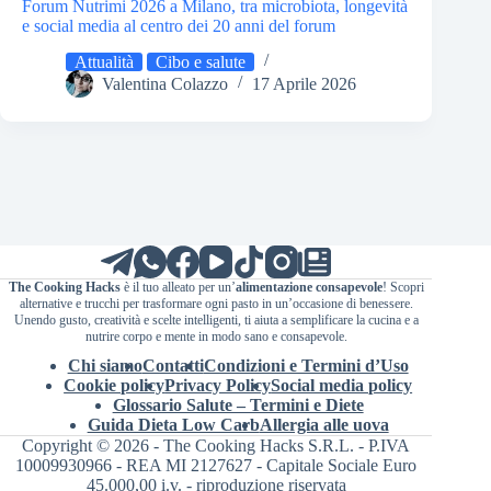
Forum Nutrimi 2026 a Milano, tra microbiota, longevità
e social media al centro dei 20 anni del forum
Attualità
Cibo e salute
Valentina Colazzo
17 Aprile 2026
The Cooking Hacks
è il tuo alleato per un’
alimentazione consapevole
! Scopri
alternative e trucchi per trasformare ogni pasto in un’occasione di benessere.
Unendo gusto, creatività e scelte intelligenti, ti aiuta a semplificare la cucina e a
nutrire corpo e mente in modo sano e consapevole.
Chi siamo
Contatti
Condizioni e Termini d’Uso
Cookie policy
Privacy Policy
Social media policy
Glossario Salute – Termini e Diete
Guida Dieta Low Carb
Allergia alle uova
Copyright © 2026 - The Cooking Hacks S.R.L. - P.IVA
10009930966 - REA MI 2127627 - Capitale Sociale Euro
45.000,00 i.v. - riproduzione riservata