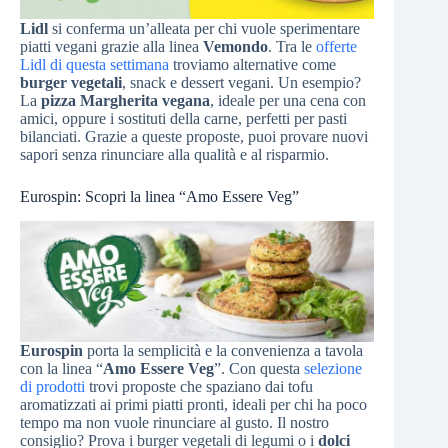
Lidl
si conferma un’alleata per chi vuole sperimentare
piatti vegani grazie alla linea
Vemondo
. Tra le
offerte
Lidl di questa settimana
troviamo alternative come
burger vegetali
, snack e dessert vegani. Un esempio?
La
pizza Margherita vegana
, ideale per una cena con
amici, oppure i sostituti della carne, perfetti per pasti
bilanciati. Grazie a queste proposte, puoi provare nuovi
sapori senza rinunciare alla qualità e al risparmio.
Eurospin: Scopri la linea “Amo Essere Veg”
Eurospin
porta la semplicità e la convenienza a tavola
con la linea “
Amo Essere Veg
”. Con questa
selezione
di prodotti
trovi proposte che spaziano dai tofu
aromatizzati ai primi piatti pronti, ideali per chi ha poco
tempo ma non vuole rinunciare al gusto. Il nostro
consiglio? Prova i burger vegetali di legumi o i
dolci