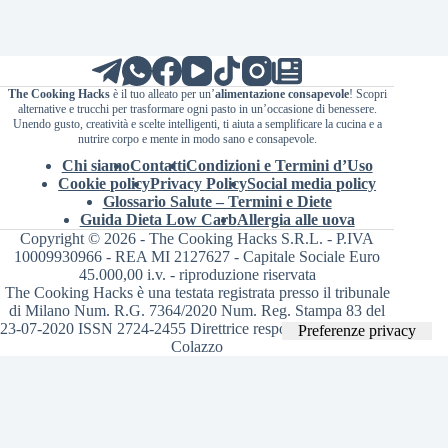
The Cooking Hacks
è il tuo alleato per un’
alimentazione consapevole
! Scopri
alternative e trucchi per trasformare ogni pasto in un’occasione di benessere.
Unendo gusto, creatività e scelte intelligenti, ti aiuta a semplificare la cucina e a
nutrire corpo e mente in modo sano e consapevole.
Chi siamo
Contatti
Condizioni e Termini d’Uso
Cookie policy
Privacy Policy
Social media policy
Glossario Salute – Termini e Diete
Guida Dieta Low Carb
Allergia alle uova
Copyright © 2026 - The Cooking Hacks S.R.L. - P.IVA
10009930966 - REA MI 2127627 - Capitale Sociale Euro
45.000,00 i.v. - riproduzione riservata
The Cooking Hacks è una testata registrata presso il tribunale
di Milano Num. R.G. 7364/2020 Num. Reg. Stampa 83 del
23-07-2020 ISSN 2724-2455 Direttrice responsabile Valentina
Colazzo
Le tue preferenze relative alla privacy
Informativa sulla raccolta