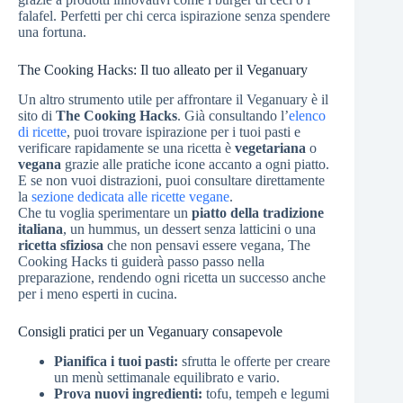
falafel. Perfetti per chi cerca ispirazione senza spendere
una fortuna.
The Cooking Hacks: Il tuo alleato per il Veganuary
Un altro strumento utile per affrontare il Veganuary è il
sito di
The Cooking Hacks
. Già consultando l’
elenco
di ricette
, puoi trovare ispirazione per i tuoi pasti e
verificare rapidamente se una ricetta è
vegetariana
o
vegana
grazie alle pratiche icone accanto a ogni piatto.
E se non vuoi distrazioni, puoi consultare direttamente
la
sezione dedicata alle ricette vegane
.
Che tu voglia sperimentare un
piatto della tradizione
italiana
, un hummus, un dessert senza latticini o una
ricetta sfiziosa
che non pensavi essere vegana, The
Cooking Hacks ti guiderà passo passo nella
preparazione, rendendo ogni ricetta un successo anche
per i meno esperti in cucina.
Consigli pratici per un Veganuary consapevole
Pianifica i tuoi pasti:
sfrutta le offerte per creare
un menù settimanale equilibrato e vario.
Prova nuovi ingredienti:
tofu, tempeh e legumi