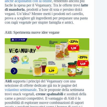
anche acquistabili con la online
, rendendo ancora più
facile la spesa per il Veganuary. Tra le offerte trovi
latte
di mandorla
, prodotti a base di soia e persino dolci
vegani. Un’idea? Mentre metti i prodotti nel carrello,
prova a scegliere gli ingredienti per preparare una pasta
con ragù vegetale per stupire famiglia e amici.
Aldi: Sperimenta nuove idee vegane
Aldi
supporta i principi del Veganuary con una
selezione di offerte dedicate già tra le pagine del
volantino settimanale
. Tra le proposte della settimana
trovi snack vegetali,
creme spalmabili
e sostituti della
carne a prezzi competitivi. Il vantaggio di Aldi è la
possibilità di esplorare nuove combinazioni di sapori
grazie a prodotti innovativi come i burger di ceci o i