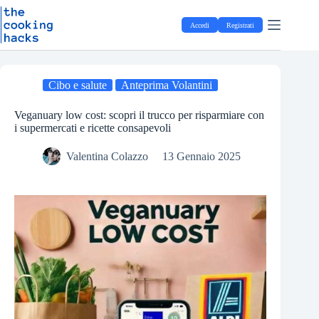
Salta
S
al
a
Accedi
Registrati
contenuto
l
t
a
a
l
Cibo e salute
Anteprima Volantini
c
o
Veganuary low cost: scopri il trucco per risparmiare con
n
i supermercati e ricette consapevoli
t
e
Valentina Colazzo
13 Gennaio 2025
n
u
t
o