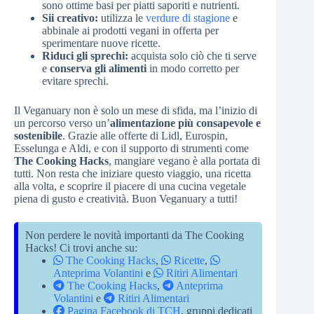
sono ottime basi per piatti saporiti e nutrienti.
Sii creativo:
utilizza le
verdure di stagione
e
abbinale ai prodotti vegani in offerta per
sperimentare nuove ricette.
Riduci gli sprechi:
acquista solo ciò che ti serve
e
conserva gli alimenti
in modo corretto per
evitare sprechi.
Il Veganuary non è solo un mese di sfida, ma l’inizio di
un percorso verso un’
alimentazione più consapevole e
sostenibile
. Grazie alle offerte di Lidl, Eurospin,
Esselunga e Aldi, e con il supporto di strumenti come
The Cooking Hacks
, mangiare vegano è alla portata di
tutti. Non resta che iniziare questo viaggio, una ricetta
alla volta, e scoprire il piacere di una cucina vegetale
piena di gusto e creatività. Buon Veganuary a tutti!
Non perdere le novità importanti da The Cooking
Hacks! Ci trovi anche su:
The Cooking Hacks
,
Ricette
,
Anteprima Volantini
e
Ritiri Alimentari
The Cooking Hacks
,
Anteprima
Volantini
e
Ritiri Alimentari
Pagina Facebook di TCH
, gruppi dedicati