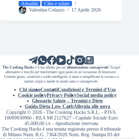
Attualità
Cibo e salute
Valentina Colazzo
17 Aprile 2026
The Cooking Hacks
è il tuo alleato per un’
alimentazione consapevole
! Scopri
alternative e trucchi per trasformare ogni pasto in un’occasione di benessere.
Unendo gusto, creatività e scelte intelligenti, ti aiuta a semplificare la cucina e a
nutrire corpo e mente in modo sano e consapevole.
Chi siamo
Contatti
Condizioni e Termini d’Uso
Cookie policy
Privacy Policy
Social media policy
Glossario Salute – Termini e Diete
Guida Dieta Low Carb
Allergia alle uova
Copyright © 2026 - The Cooking Hacks S.R.L. - P.IVA
10009930966 - REA MI 2127627 - Capitale Sociale Euro
45.000,00 i.v. - riproduzione riservata
The Cooking Hacks è una testata registrata presso il tribunale
di Milano Num. R.G. 7364/2020 Num. Reg. Stampa 83 del