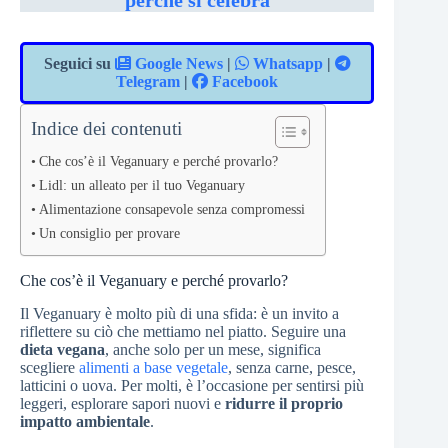
perché si celebra
Seguici su
Google News
|
Whatsapp
|
Telegram
|
Facebook
Indice dei contenuti
Che cos’è il Veganuary e perché provarlo?
Lidl: un alleato per il tuo Veganuary
Alimentazione consapevole senza compromessi
Un consiglio per provare
Che cos’è il Veganuary e perché provarlo?
Il Veganuary è molto più di una sfida: è un invito a
riflettere su ciò che mettiamo nel piatto. Seguire una
dieta vegana
, anche solo per un mese, significa
scegliere
alimenti a base vegetale
, senza carne, pesce,
latticini o uova. Per molti, è l’occasione per sentirsi più
leggeri, esplorare sapori nuovi e
ridurre il proprio
impatto ambientale
.