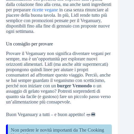
dalla colazione fino alla cena, ma anche tanti ingredienti
per preparare
ricette vegane
in casa senza rinunciare al
piacere della buona tavola. In più, Lidl rende tutto più
semplice con promozioni pensate per il Veganuary,
disponibili fino alla fine di gennaio con proposte nuove
ogni settimana.
Un consiglio per provare
Provare il Veganuary non significa diventare vegani per
sempre, ma è un’opportunità per esplorare nuovi
orizzonti alimentari. Lidl (ma anche altir supermercati)
propongono quindi linee per aiutare i propri
consumatori ad affrontare questo viaggio. Perciò, anche
se hai sempre guardato il veganismo con scetticismo,
perché non iniziare con un
burger Vemondo
o un
assaggio di gelato vegano? Potresti sorprenderti di
quanto sia facile (e gustoso) fare un piccolo passo verso
un’alimentazione più consapevole.
Buon Veganuary a tutti – e buon appetito! 🥗🍔
Non perdere le novità importanti da The Cooking