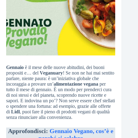
Gennaio
è il mese delle nuove abitudini, dei buoni
propositi e… del
Veganuary
! Se non ne hai mai sentito
parlare, niente paura: è un’iniziativa globale che
incoraggia a provare un’
alimentazione vegana
per
tutto il mese di gennaio. È un modo per prenderci cura
di noi stessi e del pianeta, scoprendo nuove ricette e
sapori. E indovina un po’? Non serve essere chef stellati
o spendere una fortuna: ad esempio, grazie alle offerte
di
Lidl
, puoi fare il pieno di prodotti vegani di qualità
senza rinunciare alla convenienza.
Approfondisci:
Gennaio Vegano, cos’è e