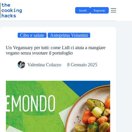
Salta
S
al
a
Accedi
Registrati
contenuto
l
t
a
a
l
Cibo e salute
Anteprima Volantini
c
o
Un Veganuary per tutti: come Lidl ci aiuta a mangiare
n
vegano senza svuotare il portafoglio
t
e
Valentina Colazzo
8 Gennaio 2025
n
u
t
o