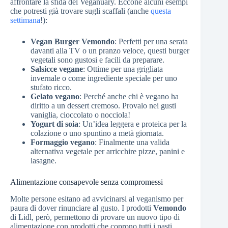
affrontare la sfida del Veganuary. Eccone alcuni esempi
che potresti già trovare sugli scaffali (anche
questa
settimana
!):
Vegan Burger Vemondo
: Perfetti per una serata
davanti alla TV o un pranzo veloce, questi burger
vegetali sono gustosi e facili da preparare.
Salsicce vegane
: Ottime per una grigliata
invernale o come ingrediente speciale per uno
stufato ricco.
Gelato vegano
: Perché anche chi è vegano ha
diritto a un dessert cremoso. Provalo nei gusti
vaniglia, cioccolato o nocciola!
Yogurt di soia
: Un’idea leggera e proteica per la
colazione o uno spuntino a metà giornata.
Formaggio vegano
: Finalmente una valida
alternativa vegetale per arricchire pizze, panini e
lasagne.
Alimentazione consapevole senza compromessi
Molte persone esitano ad avvicinarsi al veganismo per
paura di dover rinunciare al gusto. I prodotti
Vemondo
di Lidl, però, permettono di provare un nuovo tipo di
alimentazione con prodotti che coprono tutti i pasti,