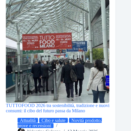
TUTTOFOOD 2026 tra sostenibilità, tradizione e nuovi
consumi: il cibo del futuro passa da Milano
Attualità
Cibo e salute
Novità prodotto,
prove e recensioni