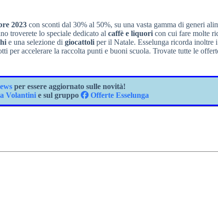
bre 2023
con sconti dal 30% al 50%, su una vasta gamma di generi alim
no troverete lo speciale dedicato al
caffè e liquori
con cui fare molte ric
chi
e una selezione di
giocattoli
per il Natale. Esselunga ricorda inoltre 
 per accelerare la raccolta punti e buoni scuola. Trovate tutte le offert
ews
per essere aggiornato sulle novità!
 Volantini
e sul gruppo
Offerte Esselunga