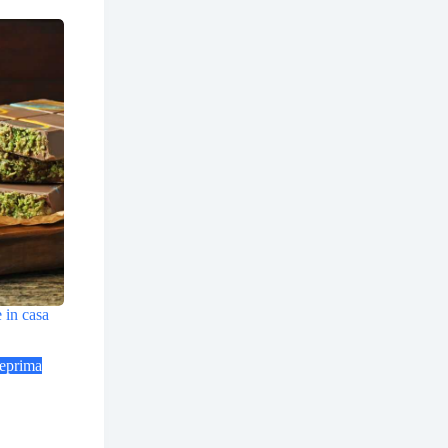
 in casa
eprima