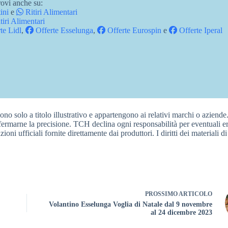
ovi anche su:
ini
e
Ritiri Alimentari
tiri Alimentari
te Lidl
,
Offerte Esselunga
,
Offerte Eurospin
e
Offerte Iperal
sono solo a titolo illustrativo e appartengono ai relativi marchi o aziende
nfermarne la precisione. TCH declina ogni responsabilità per eventuali er
ioni ufficiali fornite direttamente dai produttori. I diritti dei materiali di
PROSSIMO
ARTICOLO
Volantino Esselunga Voglia di Natale dal 9 novembre
al 24 dicembre 2023