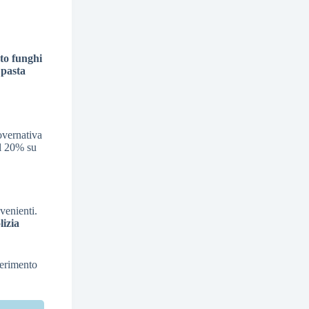
to funghi
a
pasta
overnativa
el 20% su
venienti.
lizia
iferimento