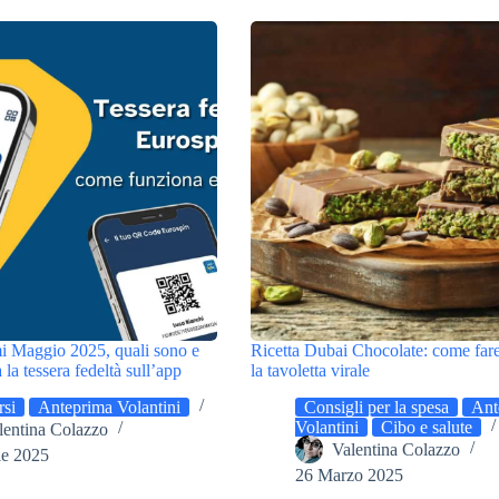
i Maggio 2025, quali sono e
Ricetta Dubai Chocolate: come fare
la tessera fedeltà sull’app
la tavoletta virale
si
Anteprima Volantini
Consigli per la spesa
Ant
Volantini
Cibo e salute
lentina Colazzo
Valentina Colazzo
le 2025
26 Marzo 2025