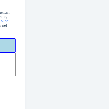
entari.
ette,
i
buoni
e nel