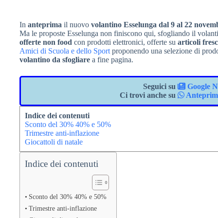
In
anteprima
il nuovo
volantino Esselunga dal 9 al 22 novem
Ma le proposte Esselunga non finiscono qui, sfogliando il volanti
offerte non food
con prodotti elettronici, offerte su
articoli fres
Amici di Scuola e dello Sport
proponendo una selezione di prodotti
volantino da sfogliare
a fine pagina.
Seguici su
Google N
Ci trovi anche su
Anteprima
Indice dei contenuti
Sconto del 30% 40% e 50%
Trimestre anti-inflazione
Giocattoli di natale
Indice dei contenuti
Sconto del 30% 40% e 50%
Trimestre anti-inflazione