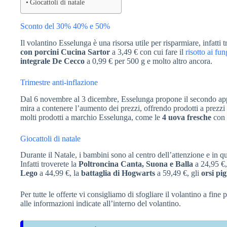
Giocattoli di natale
Sconto del 30% 40% e 50%
Il volantino Esselunga è una risorsa utile per risparmiare, infatti 
con porcini Cucina Sartor
a 3,49 € con cui fare il
risotto ai fun
integrale De Cecco
a 0,99 € per 500 g e molto altro ancora.
Trimestre anti-inflazione
Dal 6 novembre al 3 dicembre, Esselunga propone il secondo ap
mira a contenere l’aumento dei prezzi, offrendo prodotti a prezz
molti prodotti a marchio Esselunga, come le
4 uova fresche
con 
Giocattoli di natale
Durante il Natale, i bambini sono al centro dell’attenzione e in 
Infatti troverete la
Poltroncina Canta, Suona e Balla
a 24,95 €,
Lego
a 44,99 €, la
battaglia di Hogwarts
a 59,49 €, gli
orsi pi
Per tutte le offerte vi consigliamo di sfogliare il volantino a fine 
alle informazioni indicate all’interno del volantino.