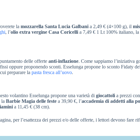
troverete la
mozzarella Santa Lucia Galbani
a 2,49 € (4×100 g), il
mis
ghi
, l’
olio extra vergine Casa Coricelli
a 7,49 € 1 Lt 100% italiano, l
puntamento delle offerte
anti-inflazione
. Come sappiamo l’iniziativa g
i fissi oppure proponendo sconti. Esselunga propone lo sconto Fidaty d
cui preparare la
pasta fresca all’uovo
.
questo volantino Esselunga propone una varietà di
giocattoli
a prezzi con
 la
Barbie Magia delle feste
a 39,90 €, l’
accademia di addetti alla po
giamini
a 11,45 € (38 cm).
pagina, per l’esattezza dei prezzi e/o delle offerte, i lettori devono fare r