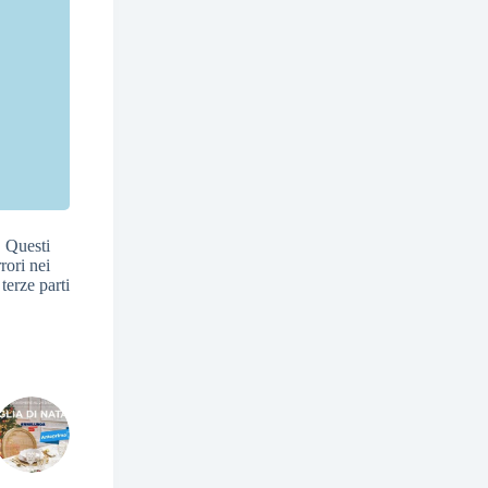
. Questi
rori nei
 terze parti