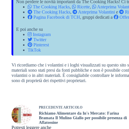
Non perdere le novità importanti da The Cooking Hacks! Ci tr
The Cooking Hacks
,
Ricette
,
Anteprima Volant
The Cooking Hacks
,
Anteprima Volantini
e
Ri
Pagina Facebook di TCH
, gruppi dedicati a
Offer
E poi anche su
Instagram
Twitter
Pinterest
TikTok
Vi ricordiamo che i volantini e i loghi visualizzati su questo sito 
materiali sono stati presi da fonti pubbliche e non è possibile co
volantini o in altri materiali. È consigliabile controllare le informaz
sono di proprietà dei rispettivi proprietari.
PRECEDENTE
ARTICOLO
Richiamo Alimentare da In's Mercato: Farina
Bramata Il Mulino Giallo per possibile presenza di
Aflatossine
Potresti leggere anche