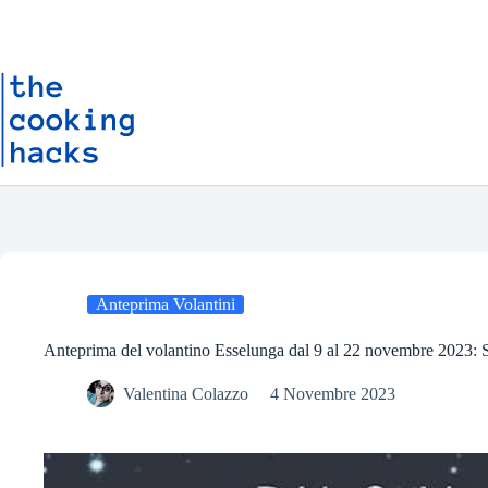
Salta
S
al
a
contenuto
l
t
a
a
l
c
o
n
t
e
n
u
t
o
Anteprima Volantini
Anteprima del volantino Esselunga dal 9 al 22 novembre 2023: S
Valentina Colazzo
4 Novembre 2023