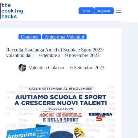
Salta
S
al
a
Accedi
Registrati
contenuto
l
t
a
a
l
Concorsi
Anteprima Volantini
c
o
Raccolta Esselunga Amici di Scuola e Sport 2023:
n
volantino dal 11 settembre al 19 novembre 2023
t
e
Valentina Colazzo
6 Settembre 2023
n
u
t
o