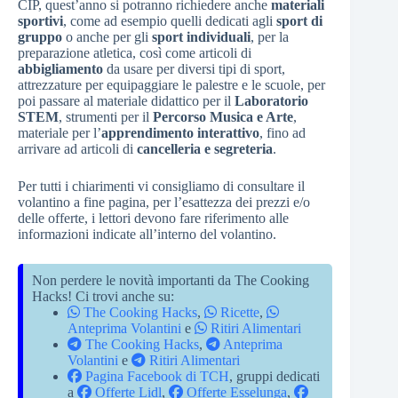
CIP, quest’anno si potranno richiedere anche
materiali
sportivi
, come ad esempio quelli dedicati agli
sport di
gruppo
o anche per gli
sport individuali
, per la
preparazione atletica, così come articoli di
abbigliamento
da usare per diversi tipi di sport,
attrezzature per equipaggiare le palestre e le scuole, per
poi passare al materiale didattico per il
Laboratorio
STEM
, strumenti per il
Percorso Musica e Arte
,
materiale per l’
apprendimento interattivo
, fino ad
arrivare ad articoli di
cancelleria e segreteria
.
Per tutti i chiarimenti vi consigliamo di consultare il
volantino a fine pagina, per l’esattezza dei prezzi e/o
delle offerte, i lettori devono fare riferimento alle
informazioni indicate all’interno del volantino.
Non perdere le novità importanti da The Cooking
Hacks! Ci trovi anche su:
The Cooking Hacks
,
Ricette
,
Anteprima Volantini
e
Ritiri Alimentari
The Cooking Hacks
,
Anteprima
Volantini
e
Ritiri Alimentari
Pagina Facebook di TCH
, gruppi dedicati
a
Offerte Lidl
,
Offerte Esselunga
,