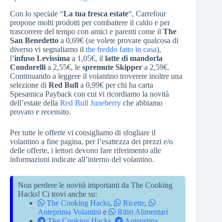
Con lo speciale “
La tua fresca estate
“, Carrefour
propone molti prodotti per combattere il caldo e per
trascorrere del tempo con amici e parenti come il
The
San Benedetto
a 0,69€ (se volete provare qualcosa di
diverso vi segnaliamo il
the freddo fatto in casa
),
l’
infuso Levissima
a 1,05€, il
latte di mandorla
Condorelli
a 2,55€, le
spremute Skipper
a 2,59€.
Continuando a leggere il volantino troverete inoltre una
selezione di
Red Bull
a 0,99€ per chi ha carta
Spesamica Payback con cui vi ricordiamo la novità
dell’estate della
Red Bull Juneberry
che abbiamo
provato e recensito.
Per tutte le offerte vi consigliamo di sfogliare il
volantino a fine pagina, per l’esattezza dei prezzi e/o
delle offerte, i lettori devono fare riferimento alle
informazioni indicate all’interno del volantino.
Non perdere le novità importanti da The Cooking
Hacks! Ci trovi anche su:
The Cooking Hacks
,
Ricette
,
Anteprima Volantini
e
Ritiri Alimentari
The Cooking Hacks
,
Anteprima