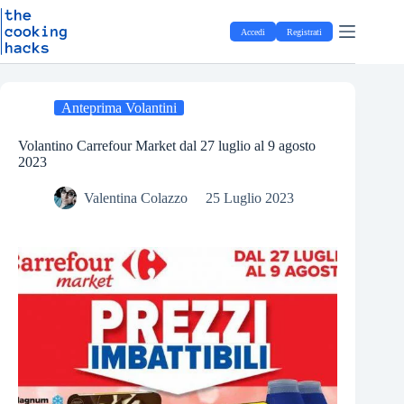
Salta
S
al
a
Accedi
Registrati
contenuto
l
t
a
a
l
Anteprima Volantini
c
o
Volantino Carrefour Market dal 27 luglio al 9 agosto
n
2023
t
e
Valentina Colazzo
25 Luglio 2023
n
u
t
o