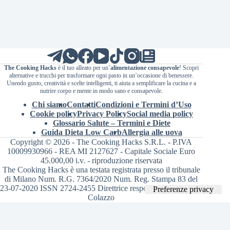
The Cooking Hacks
è il tuo alleato per un’
alimentazione consapevole
! Scopri
alternative e trucchi per trasformare ogni pasto in un’occasione di benessere.
Unendo gusto, creatività e scelte intelligenti, ti aiuta a semplificare la cucina e a
nutrire corpo e mente in modo sano e consapevole.
Chi siamo
Contatti
Condizioni e Termini d’Uso
Cookie policy
Privacy Policy
Social media policy
Glossario Salute – Termini e Diete
Guida Dieta Low Carb
Allergia alle uova
Copyright © 2026 - The Cooking Hacks S.R.L. - P.IVA
10009930966 - REA MI 2127627 - Capitale Sociale Euro
45.000,00 i.v. - riproduzione riservata
The Cooking Hacks è una testata registrata presso il tribunale
di Milano Num. R.G. 7364/2020 Num. Reg. Stampa 83 del
23-07-2020 ISSN 2724-2455 Direttrice responsabile Valentina
Colazzo
Le tue preferenze relative alla privacy