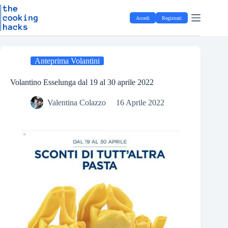
Salta
S
al
a
Accedi
Registrati
contenuto
l
t
a
a
l
Anteprima Volantini
c
o
Volantino Esselunga dal 19 al 30 aprile 2022
n
t
Valentina Colazzo
16 Aprile 2022
e
n
u
t
o