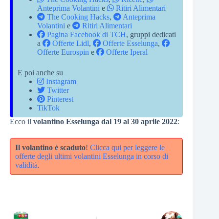
Anteprima Volantini
e
Ritiri Alimentari
The Cooking Hacks
,
Anteprima
Volantini
e
Ritiri Alimentari
Pagina Facebook di TCH
, gruppi dedicati
a
Offerte Lidl
,
Offerte Esselunga
,
Offerte Eurospin
e
Offerte Iperal
E poi anche su
Instagram
Twitter
Pinterest
TikTok
Ecco il
volantino Esselunga dal 19 al 30 aprile 2022
:
Il volantino è scaduto
!
Clicca qui per leggere le
offerte degli ultimi volantini Esselunga in corso di
validità
.