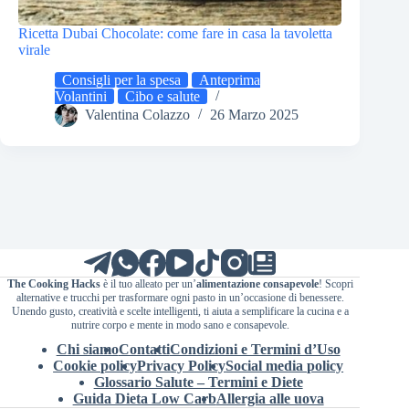
Ricetta Dubai Chocolate: come fare in casa la tavoletta
virale
Consigli per la spesa
Anteprima
Volantini
Cibo e salute
Valentina Colazzo
26 Marzo 2025
The Cooking Hacks
è il tuo alleato per un’
alimentazione consapevole
! Scopri
alternative e trucchi per trasformare ogni pasto in un’occasione di benessere.
Unendo gusto, creatività e scelte intelligenti, ti aiuta a semplificare la cucina e a
nutrire corpo e mente in modo sano e consapevole.
Chi siamo
Contatti
Condizioni e Termini d’Uso
Cookie policy
Privacy Policy
Social media policy
Glossario Salute – Termini e Diete
Guida Dieta Low Carb
Allergia alle uova