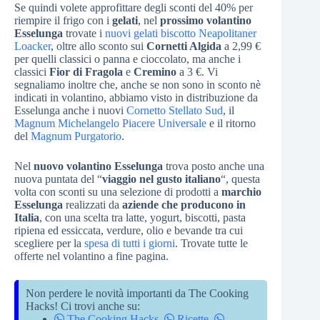
Se quindi volete approfittare degli sconti del 40% per
riempire il frigo con i
gelati
, nel
prossimo volantino
Esselunga
trovate i
nuovi gelati biscotto Neapolitaner
Loacker
, oltre allo sconto sui
Cornetti Algida
a 2,99 €
per quelli classici o panna e cioccolato, ma anche i
classici
Fior di Fragola
e
Cremino
a 3 €. Vi
segnaliamo inoltre che, anche se non sono in sconto nè
indicati in volantino, abbiamo visto in distribuzione da
Esselunga anche i nuovi
Cornetto Stellato Sud
, il
Magnum Michelangelo Piacere Universale
e il ritorno
del
Magnum Purgatorio
.
Nel
nuovo volantino Esselunga
trova posto anche una
nuova puntata del “
viaggio nel gusto italiano
“, questa
volta con sconti su una selezione di prodotti a
marchio
Esselunga
realizzati da
aziende che producono in
Italia
, con una scelta tra latte, yogurt, biscotti, pasta
ripiena ed essiccata, verdure, olio e bevande tra cui
scegliere per la
spesa di tutti i giorni
. Trovate tutte le
offerte nel volantino a fine pagina.
Non perdere le novità importanti da The Cooking
Hacks! Ci trovi anche su:
The Cooking Hacks
,
Ricette
,