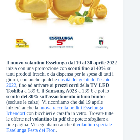
Il
nuovo volantino Esselunga dal 19 al 30 aprile 2022
inizia con una promozione con
sconti fino al 40%
su
tanti prodotti freschi e da dispensa per la spesa di tutti i
giorni, con anche qualche
novità dei gelati dell’estate
2022
, fino ad arrivare ai
prezzi corti
della
TV LED
Toshiba
a 189 €, il
Samsung A02S
a 139 € e poi lo
sconto del 30% sull’assortimento intimo bimbo
(escluse le calze). Vi ricordiamo che dal 19 aprile
inizierà anche la
nuova raccolta bollini Esselunga
Ichendorf
con bicchieri e caraffa in vetro. Trovate tutte
le offerte nel
volantino in pdf
che potete sfogliare a
fine pagina. Vi segnaliamo anche il
volantino speciale
Esselunga Festa dei Fiori
.