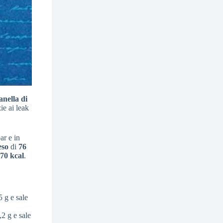
anella di
zie ai leak
ar e in
eso
di
76
70 kcal
.
5 g e sale
,2 g e sale