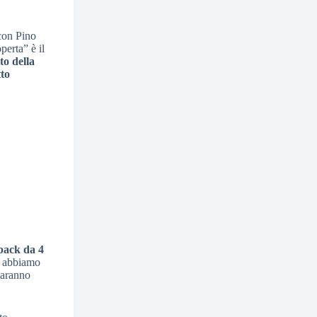
on Pino
erta” è il
tto della
to
pack da 4
o abbiamo
saranno