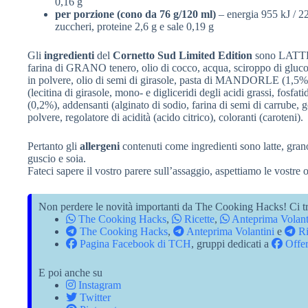
0,16 g
per porzione (cono da 76 g/120 ml)
– energia 955 kJ / 229
zuccheri, proteine 2,6 g e sale 0,19 g
Gli
ingredienti
del
Cornetto Sud Limited Edition
sono LATTE f
farina di GRANO tenero, olio di cocco, acqua, sciroppo di g
in polvere, olio di semi di girasole, pasta di MANDORLE (1,5%)
(lecitina di girasole, mono- e digliceridi degli acidi grassi, fosf
(0,2%), addensanti (alginato di sodio, farina di semi di carr
polvere, regolatore di acidità (acido citrico), coloranti (caroteni).
Pertanto gli
allergeni
contenuti come ingredienti sono latte, gran
guscio e soia.
Fateci sapere il vostro parere sull’assaggio, aspettiamo le vostre
Non perdere le novità importanti da The Cooking Hacks! Ci tr
The Cooking Hacks
,
Ricette
,
Anteprima Volant
The Cooking Hacks
,
Anteprima Volantini
e
Ri
Pagina Facebook di TCH
, gruppi dedicati a
Offer
E poi anche su
Instagram
Twitter