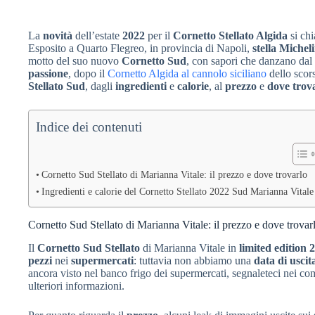
La
novità
dell’estate
2022
per il
Cornetto Stellato Algida
si ch
Esposito a Quarto Flegreo, in provincia di Napoli,
stella Michel
motto del suo nuovo
Cornetto Sud
, con sapori che danzano dal
passione
, dopo il
Cornetto Algida al cannolo siciliano
dello scor
Stellato Sud
, dagli
ingredienti
e
calorie
, al
prezzo
e
dove trov
Indice dei contenuti
Cornetto Sud Stellato di Marianna Vitale: il prezzo e dove trovarlo
Ingredienti e calorie del Cornetto Stellato 2022 Sud Marianna Vitale
Cornetto Sud Stellato di Marianna Vitale: il prezzo e dove trovar
Il
Cornetto Sud Stellato
di Marianna Vitale in
limited edition 
pezzi
nei
supermercati
: tuttavia non abbiamo una
data di uscit
ancora visto nel banco frigo dei supermercati, segnaleteci nei c
ulteriori informazioni.