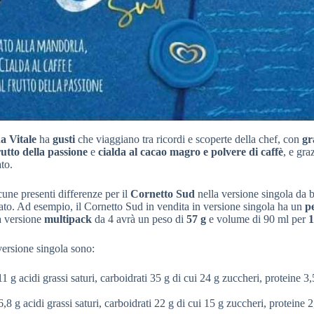
a Vitale
ha
gusti
che viaggiano tra ricordi e scoperte della chef, con
gr
rutto della passione
e
cialda al cacao magro e polvere di caffè
, e gra
to.
cune presenti differenze per il
Cornetto Sud
nella versione singola da b
cato. Ad esempio, il Cornetto Sud in vendita in versione singola ha un
p
a versione
multipack
da 4 avrà un peso di
57 g
e volume di 90 ml per
1
versione singola sono:
1 g acidi grassi saturi, carboidrati 35 g di cui 24 g zuccheri, proteine 3,
,8 g acidi grassi saturi, carboidrati 22 g di cui 15 g zuccheri, proteine 2