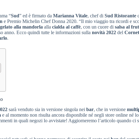
iama “
Sud
” ed è firmato da
Marianna Vitale
, chef di
Sud Ristorante
c
in
e Premio Michelin Chef Donna 2020. “Il mio viaggio tra ricordi e scop
gelato alla mandorla
alla
cialda al caffè
, con un cuore di
salsa al fru
so anno. Ecco quindi tutte le informazioni sulla
novità 2022
del
Cornet
arlo
.
lo
2022
sarà venduto sia in versione singola nei
bar
, che in versione
multi
a
e al momento non risulta ancora disponibile né negli store online né l
ommenti in quali negozi lo avvistate! Aggiorneremo l’articolo quando ci 