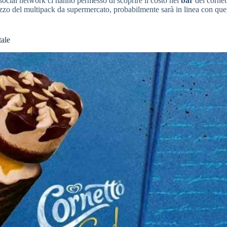
 social network ci hanno permesso di scoprire il costo nei
bar
del cornet
ezzo del multipack da supermercato, probabilmente sarà in linea con quel
tale