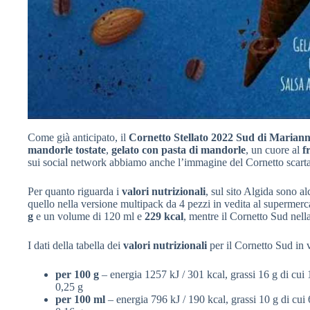
Come già anticipato, il
Cornetto Stellato 2022 Sud di Mariann
mandorle tostate
,
gelato con pasta di mandorle
, un cuore al
f
sui social network abbiamo anche l’immagine del Cornetto scarta
Per quanto riguarda i
valori nutrizionali
, sul sito Algida sono al
quello nella versione multipack da 4 pezzi in vedita al supermer
g
e un volume di 120 ml e
229 kcal
, mentre il Cornetto Sud nell
I dati della tabella dei
valori nutrizionali
per il Cornetto Sud in 
per 100 g
– energia 1257 kJ / 301 kcal, grassi 16 g di cui 1
0,25 g
per 100 ml
– energia 796 kJ / 190 kcal, grassi 10 g di cui 6