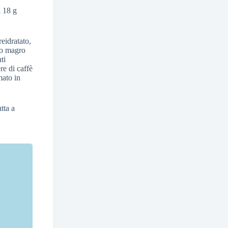
i 18 g
eidratato,
ao magro
ti
re di caffè
ato in
tta a