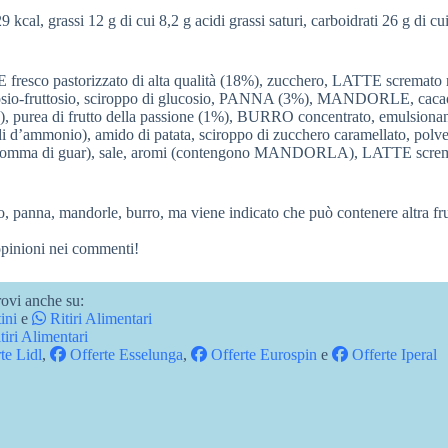
 kcal, grassi 12 g di cui 8,2 g acidi grassi saturi, carboidrati 26 g di cu
resco pastorizzato di alta qualità (18%), zucchero, LATTE scremato r
lucosio-fruttosio, sciroppo di glucosio, PANNA (3%), MANDORLE, cac
, purea di frutto della passione (1%), BURRO concentrato, emulsionan
atidi d’ammonio), amido di patata, sciroppo di zucchero caramellato, polve
ube, gomma di guar), sale, aromi (contengono MANDORLA), LATTE screm
o, panna, mandorle, burro, ma viene indicato che può contenere altra fru
 opinioni nei commenti!
ovi anche su:
ini
e
Ritiri Alimentari
tiri Alimentari
te Lidl
,
Offerte Esselunga
,
Offerte Eurospin
e
Offerte Iperal