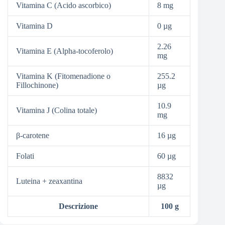
Vitamina C (Acido ascorbico)
8 mg
Vitamina D
0 µg
2.26
Vitamina E (Alpha-tocoferolo)
mg
Vitamina K (Fitomenadione o
255.2
Fillochinone)
µg
10.9
Vitamina J (Colina totale)
mg
β-carotene
16 µg
Folati
60 µg
8832
Luteina + zeaxantina
µg
Descrizione
100 g