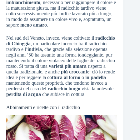
imbianchimento
, necessario per raggiungere il colore e
la maturazione giusta, ma il radicchio tardivo viene
colto successivamente più tardi e lavorato più a lungo,
in modo da assumere un colore vivo e, soprattutto, un
sapore
meno amaro
.
Nel sud del Veneto, invece, viene coltivato il
radicchio
di Chioggia
, un particolare incrocio tra il radicchio
tardivo e l’
indivia
, che grazie alla selezione operata
negli anni ’50 ha assunto una forma tondeggiante, pur
mantenendo il colore violaceo delle foglie del radicchio
rosso. Si tratta di una
varietà più amara
rispetto a
quella tradizionale, e anche
più croccante
: ciò lo rende
ideale per reggere la
cottura al forno
o
in padella
mantenendo queste proprietà, che tendono invece a
perdersi nel caso del
radicchio lungo
vista la notevole
perdita di acqua
che subisce in cottura.
Abbinamenti e ricette con il radicchio