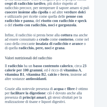
cespi di radicchio tardivo
, più dolce rispetto al
radicchio precoce, per stemperare il sapore amaro si può
cuocere insieme alla cipolla
o ad altre
verdure dolci
e utilizzarlo per ricette come quella delle
penne con
radicchio e panna
, del
risotto con radicchio e speck
o del
risotto con radicchio, noci e gorgonzola
.
Infine, il radicchio si presta bene alla
cottura
ma anche
ad essere consumato a
crudo
come
contorno
, come nel
caso della croccante
insalata di radicchio e arance
o
di quella
radicchio, pere, noci e grana
.
Valori nutrizionali del radicchio
Il
radicchio
ha un
basso contenuto calorico
, circa
23
calorie per 100 grammi
, ed è ricco di
vitamina A
,
vitamina B1
,
vitamina B2
,
calcio
e
ferro
, insieme ad
altre sostanze
antiossidanti
.
Grazie alla notevole presenza di
acqua
e
fibre
è ottimo
per
facilitare la digestione
: ciò è dovuto anche alla
presenza di
principi amari
, gli stessi sfruttati per la
realizzazione di tisane e liquori digestivi.