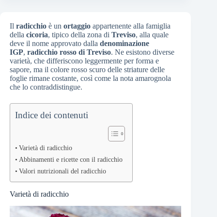
Il
radicchio
è un
ortaggio
appartenente alla famiglia
della
cicoria
, tipico della zona di
Treviso
, alla quale
deve il nome approvato dalla
denominazione
IGP
,
radicchio rosso di Treviso
. Ne esistono diverse
varietà, che differiscono leggermente per forma e
sapore, ma il colore rosso scuro delle striature delle
foglie rimane costante, così come la nota amarognola
che lo contraddistingue.
Indice dei contenuti
Varietà di radicchio
Abbinamenti e ricette con il radicchio
Valori nutrizionali del radicchio
Varietà di radicchio