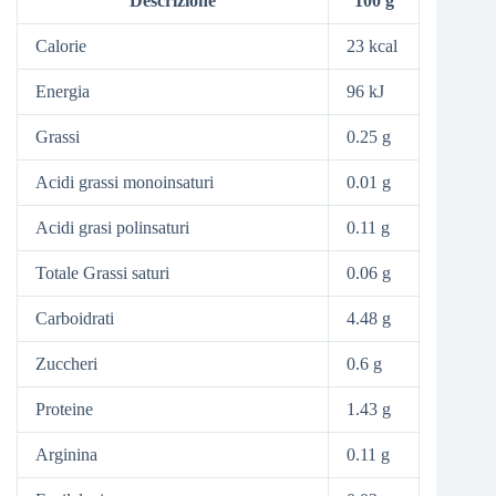
Descrizione
100 g
Calorie
23 kcal
Energia
96 kJ
Grassi
0.25 g
Acidi grassi monoinsaturi
0.01 g
Acidi grasi polinsaturi
0.11 g
Totale Grassi saturi
0.06 g
Carboidrati
4.48 g
Zuccheri
0.6 g
Proteine
1.43 g
Arginina
0.11 g