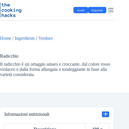
Salta
S
al
a
Accedi
Registrati
contenuto
l
t
a
a
l
Home
/
Ingredients
/
Verdure
c
o
n
t
Radicchio
e
Il radicchio è un ortaggio amaro e croccante, dal colore rosso
n
violaceo e dalla forma allungata o tondeggiante in base alla
u
varietà considerata.
t
o
Informazioni nutrizionali