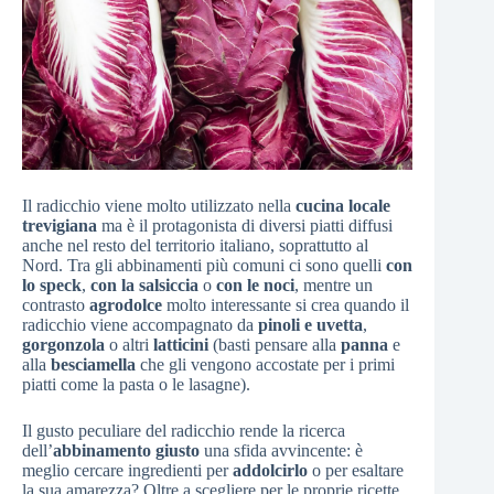
Il radicchio viene molto utilizzato nella
cucina locale
trevigiana
ma è il protagonista di diversi piatti diffusi
anche nel resto del territorio italiano, soprattutto al
Nord. Tra gli abbinamenti più comuni ci sono quelli
con
lo speck
,
con la salsiccia
o
con le noci
, mentre un
contrasto
agrodolce
molto interessante si crea quando il
radicchio viene accompagnato da
pinoli e uvetta
,
gorgonzola
o altri
latticini
(basti pensare alla
panna
e
alla
besciamella
che gli vengono accostate per i primi
piatti come la pasta o le lasagne).
Il gusto peculiare del radicchio rende la ricerca
dell’
abbinamento giusto
una sfida avvincente: è
meglio cercare ingredienti per
addolcirlo
o per esaltare
la sua amarezza? Oltre a scegliere per le proprie ricette