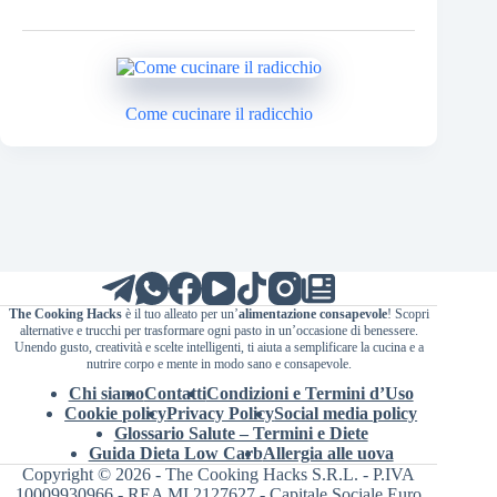
Come cucinare il radicchio
The Cooking Hacks
è il tuo alleato per un’
alimentazione consapevole
! Scopri
alternative e trucchi per trasformare ogni pasto in un’occasione di benessere.
Unendo gusto, creatività e scelte intelligenti, ti aiuta a semplificare la cucina e a
nutrire corpo e mente in modo sano e consapevole.
Chi siamo
Contatti
Condizioni e Termini d’Uso
Cookie policy
Privacy Policy
Social media policy
Glossario Salute – Termini e Diete
Guida Dieta Low Carb
Allergia alle uova
Copyright © 2026 - The Cooking Hacks S.R.L. - P.IVA
10009930966 - REA MI 2127627 - Capitale Sociale Euro