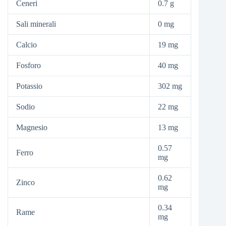
Ceneri
0.7 g
Sali minerali
0 mg
Calcio
19 mg
Fosforo
40 mg
Potassio
302 mg
Sodio
22 mg
Magnesio
13 mg
0.57
Ferro
mg
0.62
Zinco
mg
0.34
Rame
mg