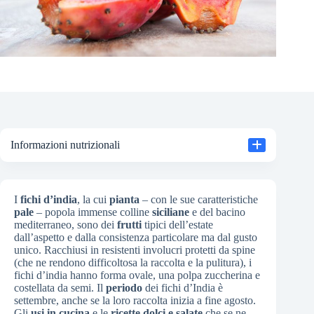
Informazioni nutrizionali
I
fichi d’india
, la cui
pianta
– con le sue caratteristiche
pale
– popola immense colline
siciliane
e del bacino
mediterraneo, sono dei
frutti
tipici dell’estate
dall’aspetto e dalla consistenza particolare ma dal gusto
unico. Racchiusi in resistenti involucri protetti da spine
(che ne rendono difficoltosa la raccolta e la pulitura), i
fichi d’india hanno forma ovale, una polpa zuccherina e
costellata da semi. Il
periodo
dei fichi d’India è
settembre, anche se la loro raccolta inizia a fine agosto.
Gli
usi in cucina
e le
ricette dolci e salate
che se ne