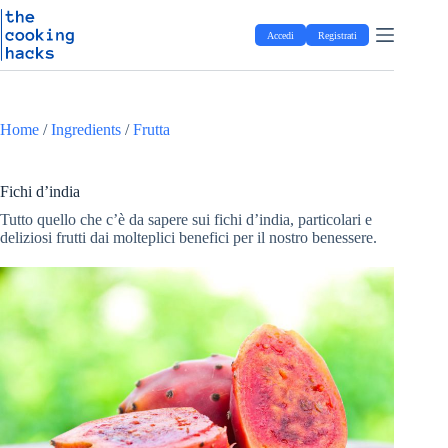
Salta
S
al
a
Accedi
Registrati
contenuto
l
t
a
a
l
Home
/
Ingredients
/
Frutta
c
o
n
t
Fichi d’india
e
Tutto quello che c’è da sapere sui fichi d’india, particolari e
n
deliziosi frutti dai molteplici benefici per il nostro benessere.
u
t
o