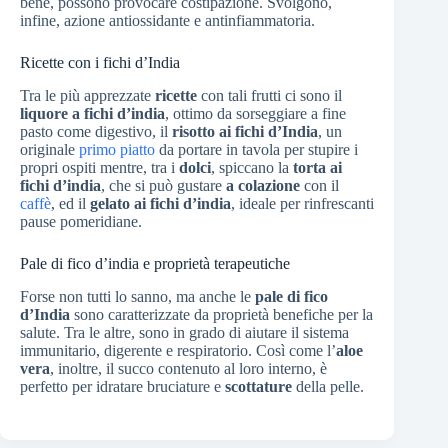
bene, possono provocare costipazione. Svolgono,
infine, azione antiossidante e antinfiammatoria.
Ricette con i fichi d’India
Tra le più apprezzate
ricette
con tali frutti ci sono il
liquore a fichi d’india
, ottimo da sorseggiare a fine
pasto come digestivo, il
risotto ai fichi d’India
, un
originale
primo piatto
da portare in tavola per stupire i
propri ospiti mentre, tra i
dolci
, spiccano la
torta ai
fichi d’india
, che si può gustare
a colazione
con il
caffè
, ed il
gelato ai fichi d’india
, ideale per rinfrescanti
pause pomeridiane.
Pale di fico d’india e proprietà terapeutiche
Forse non tutti lo sanno, ma anche le
pale di fico
d’India
sono caratterizzate da proprietà benefiche per la
salute. Tra le altre, sono in grado di aiutare il sistema
immunitario, digerente e respiratorio. Così come l’
aloe
vera
, inoltre, il succo contenuto al loro interno, è
perfetto per idratare bruciature e
scottature
della pelle.