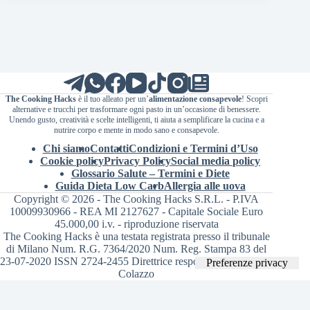
The Cooking Hacks
è il tuo alleato per un’
alimentazione consapevole
! Scopri
alternative e trucchi per trasformare ogni pasto in un’occasione di benessere.
Unendo gusto, creatività e scelte intelligenti, ti aiuta a semplificare la cucina e a
nutrire corpo e mente in modo sano e consapevole.
Chi siamo
Contatti
Condizioni e Termini d’Uso
Cookie policy
Privacy Policy
Social media policy
Glossario Salute – Termini e Diete
Guida Dieta Low Carb
Allergia alle uova
Copyright © 2026 - The Cooking Hacks S.R.L. - P.IVA
10009930966 - REA MI 2127627 - Capitale Sociale Euro
45.000,00 i.v. - riproduzione riservata
The Cooking Hacks è una testata registrata presso il tribunale
di Milano Num. R.G. 7364/2020 Num. Reg. Stampa 83 del
23-07-2020 ISSN 2724-2455 Direttrice responsabile Valentina
Colazzo
Le tue preferenze relative alla privacy