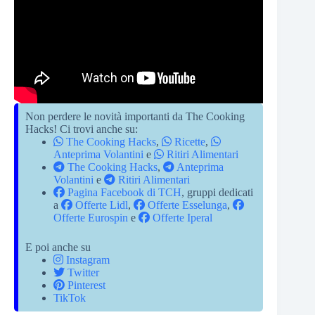
Non perdere le novità importanti da The Cooking
Hacks! Ci trovi anche su:
The Cooking Hacks
,
Ricette
,
Anteprima Volantini
e
Ritiri Alimentari
The Cooking Hacks
,
Anteprima
Volantini
e
Ritiri Alimentari
Pagina Facebook di TCH
, gruppi dedicati
a
Offerte Lidl
,
Offerte Esselunga
,
Offerte Eurospin
e
Offerte Iperal
E poi anche su
Instagram
Twitter
Pinterest
TikTok