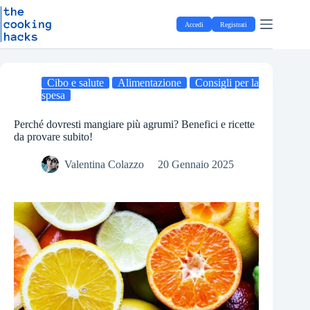
Salta
S
al
a
Accedi
Registrati
contenuto
l
t
a
a
l
Cibo e salute
Alimentazione
Consigli per la
c
spesa
o
n
Perché dovresti mangiare più agrumi? Benefici e ricette
t
da provare subito!
e
n
Valentina Colazzo
20 Gennaio 2025
u
t
o