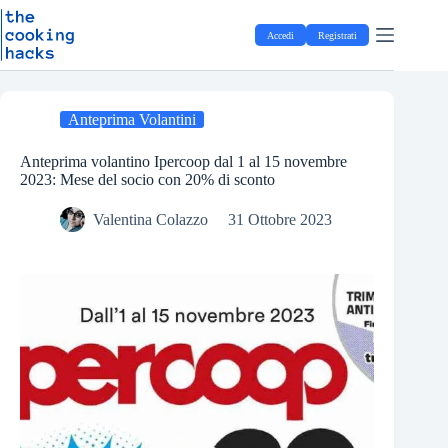
Salta
S
al
a
Accedi
Registrati
contenuto
l
t
a
a
l
Anteprima Volantini
c
o
Anteprima volantino Ipercoop dal 1 al 15 novembre
n
2023: Mese del socio con 20% di sconto
t
e
Valentina Colazzo
31 Ottobre 2023
n
u
t
o