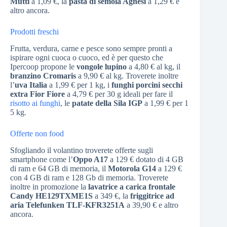
Mutti
a 1,09 €, la
pasta di semola Agnesi
a 1,29 € e
altro ancora.
Prodotti freschi
Frutta, verdura, carne e pesce sono sempre pronti a
ispirare ogni cuoca o cuoco, ed è per questo che
Ipercoop propone le
vongole lupino
a 4,80 € al kg, il
branzino Cromaris
a 9,90 € al kg. Troverete inoltre
l’
uva Italia
a 1,99 € per 1 kg, i
funghi porcini secchi
extra Fior Fiore
a 4,79 € per 30 g ideali per fare il
risotto ai funghi
, le
patate della Sila IGP
a 1,99 € per 1
5 kg.
Offerte non food
Sfogliando il volantino troverete offerte sugli
smartphone come l’
Oppo A17
a 129 € dotato di 4 GB
di ram e 64 GB di memoria, il
Motorola G14
a 129 €
con 4 GB di ram e 128 Gb di memoria. Troverete
inoltre in promozione la
lavatrice a carica frontale
Candy HE129TXME1S
a 349 €, la
friggitrice ad
aria Telefunken TLF-KFR3251A
a 39,90 € e altro
ancora.