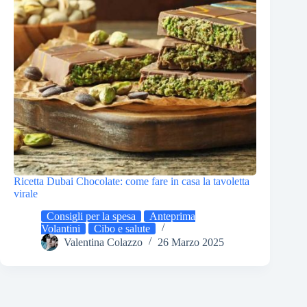
Ricetta Dubai Chocolate: come fare in casa la tavoletta
virale
Consigli per la spesa
Anteprima
Volantini
Cibo e salute
Valentina Colazzo
26 Marzo 2025