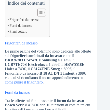
Indice dei contenuti
Frigoriferi da incasso
Forni da incasso
Piani cottura
Frigoriferi da incasso
Le prime pagine del volantino sono dedicate alle offerte
sui
frigoriferi combinati da incasso
come il
BRB26703 CWW/EF Samsung
a 1.149€, il
LCB7TE70S Electrolux
a 1.299€, il
HBW5518E
Haier
a 749€, il
C8174TNE Smeg
a 699€, il
Frigorifero da incasso
B 18 A1 D/I 1 Indesit
a 399€
con cui vi ricordiamo il nostro approfondimento su
come pulire il frigorifero
.
Forni da incasso
Tra le offerte sui forni troverete il
forno da incasso
Bosch Serie 8
a 749€ con 10 funzioni di cottura tra cui
la cottura 4D per cuocere f no a 4 livelli