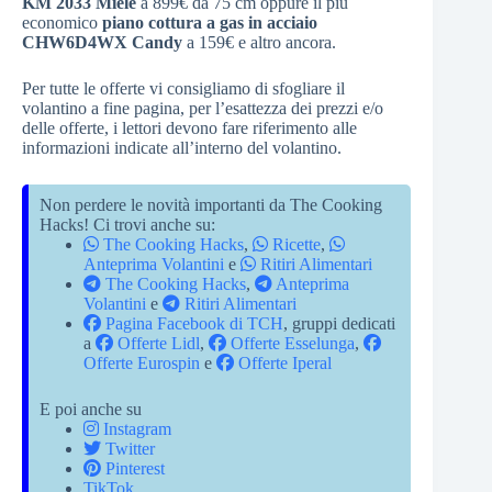
KM 2033 Miele
a 899€ da 75 cm oppure il più
economico
piano cottura a gas in acciaio
CHW6D4WX Candy
a 159€ e altro ancora.
Per tutte le offerte vi consigliamo di sfogliare il
volantino a fine pagina, per l’esattezza dei prezzi e/o
delle offerte, i lettori devono fare riferimento alle
informazioni indicate all’interno del volantino.
Non perdere le novità importanti da The Cooking
Hacks! Ci trovi anche su:
The Cooking Hacks
,
Ricette
,
Anteprima Volantini
e
Ritiri Alimentari
The Cooking Hacks
,
Anteprima
Volantini
e
Ritiri Alimentari
Pagina Facebook di TCH
, gruppi dedicati
a
Offerte Lidl
,
Offerte Esselunga
,
Offerte Eurospin
e
Offerte Iperal
E poi anche su
Instagram
Twitter
Pinterest
TikTok