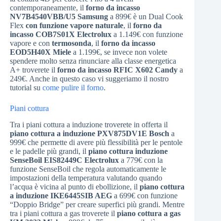
contemporaneamente, il
forno da incasso
NV7B4540VBB/U5 Samsung
a 899€ è un Dual Cook
Flex
con funzione vapore naturale
, il
forno da
incasso COB7S01X Electrolux
a 1.149€ con funzione
vapore e con
termosonda
, il
forno da incasso
EOD5H40X Miele
a 1.199€, se invece non volete
spendere molto senza rinunciare alla classe energetica
A+ troverete il
forno da incasso RFIC X602 Candy
a
249€. Anche in questo caso vi suggeriamo il nostro
tutorial su
come pulire il forno
.
Piani cottura
Tra i piani cottura a induzione troverete in offerta il
piano cottura a induzione PXV875DV1E Bosch
a
999€ che permette di avere più flessibilità per le pentole
e le padelle più grandi, il
piano cottura induzione
SenseBoil EIS82449C Electrolux
a 779€ con la
funzione SenseBoil che regola automaticamente le
impostazioni della temperatura valutando quando
l’acqua è vicina al punto di ebollizione, il
piano cottura
a induzione IKE6445SIB AEG
a 699€ con funzione
“Doppio Bridge” per creare superfici più grandi. Mentre
tra i piani cottura a gas troverete il
piano cottura a gas