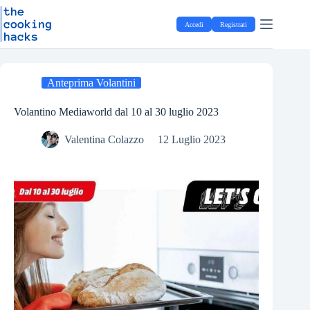
Salta
S
al
a
Accedi
Registrati
contenuto
l
t
a
a
l
Anteprima Volantini
c
o
Volantino Mediaworld dal 10 al 30 luglio 2023
n
t
Valentina Colazzo
12 Luglio 2023
e
n
u
t
o