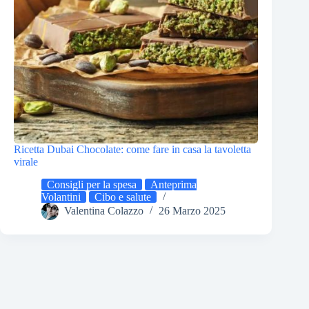
Ricetta Dubai Chocolate: come fare in casa la tavoletta
virale
Consigli per la spesa
Anteprima
Volantini
Cibo e salute
Valentina Colazzo
26 Marzo 2025