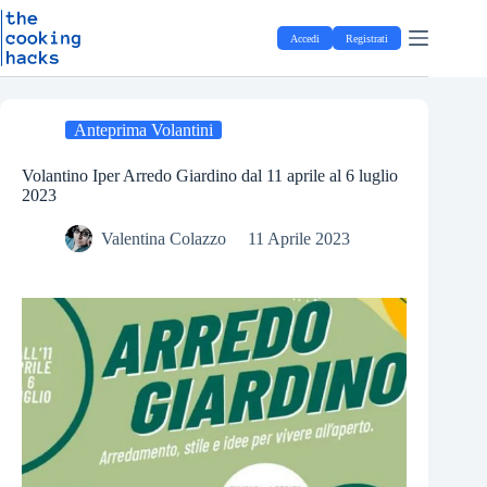
Salta
S
al
a
Accedi
Registrati
contenuto
l
t
a
a
l
Anteprima Volantini
c
o
Volantino Iper Arredo Giardino dal 11 aprile al 6 luglio
n
2023
t
e
Valentina Colazzo
11 Aprile 2023
n
u
t
o