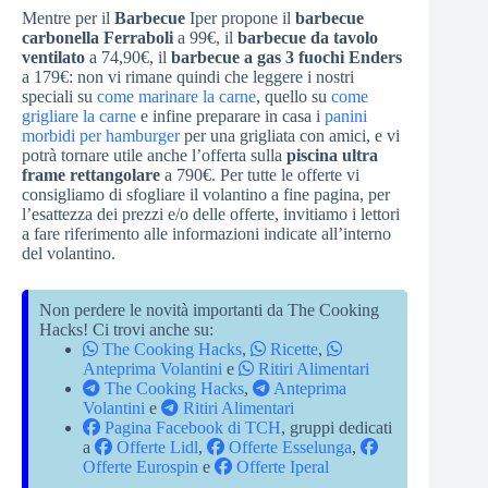
Mentre per il
Barbecue
Iper propone il
barbecue
carbonella Ferraboli
a 99€, il
barbecue da tavolo
ventilato
a 74,90€, il
barbecue a gas 3 fuochi Enders
a 179€: non vi rimane quindi che leggere i nostri
speciali su
come marinare la carne
, quello su
come
grigliare la carne
e infine preparare in casa i
panini
morbidi per hamburger
per una grigliata con amici, e vi
potrà tornare utile anche l’offerta sulla
piscina ultra
frame rettangolare
a 790€. Per tutte le offerte vi
consigliamo di sfogliare il volantino a fine pagina, per
l’esattezza dei prezzi e/o delle offerte, invitiamo i lettori
a fare riferimento alle informazioni indicate all’interno
del volantino.
Non perdere le novità importanti da The Cooking
Hacks! Ci trovi anche su:
The Cooking Hacks
,
Ricette
,
Anteprima Volantini
e
Ritiri Alimentari
The Cooking Hacks
,
Anteprima
Volantini
e
Ritiri Alimentari
Pagina Facebook di TCH
, gruppi dedicati
a
Offerte Lidl
,
Offerte Esselunga
,
Offerte Eurospin
e
Offerte Iperal