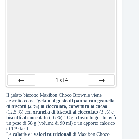
1
di
4
Precedente
Successiva
Il gelato biscotto Maxibon Choco Brownie viene
descritto come “
gelato al gusto di
panna
con granella
di biscotti (2 %) al cioccolato
,
copertura al cacao
(12,5 %) con
granella di biscotti al cioccolato
(3 %) e
biscotti al cioccolato
(16 %)”. Ogni biscotto gelato avrà
un peso di 58 g (volume di 90 ml) e un apporto calorico
di 179 kcal.
Le
calorie
e i
valori nutrizionali
di Maxibon Choco