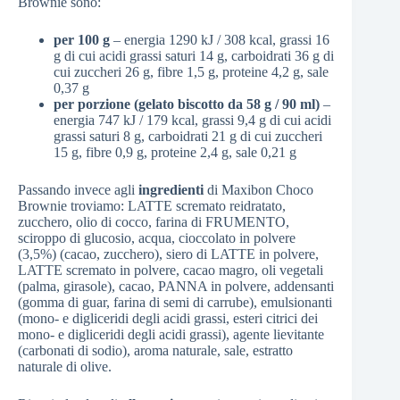
Brownie sono:
per 100 g
– energia 1290 kJ / 308 kcal, grassi 16
g di cui acidi grassi saturi 14 g, carboidrati 36 g di
cui zuccheri 26 g, fibre 1,5 g, proteine 4,2 g, sale
0,37 g
per porzione (gelato biscotto da 58 g / 90 ml)
–
energia 747 kJ / 179 kcal, grassi 9,4 g di cui acidi
grassi saturi 8 g, carboidrati 21 g di cui zuccheri
15 g, fibre 0,9 g, proteine 2,4 g, sale 0,21 g
Passando invece agli
ingredienti
di Maxibon Choco
Brownie troviamo: LATTE scremato reidratato,
zucchero, olio di cocco, farina di FRUMENTO,
sciroppo di glucosio, acqua, cioccolato in polvere
(3,5%) (cacao, zucchero), siero di LATTE in polvere,
LATTE scremato in polvere, cacao magro, oli vegetali
(palma, girasole), cacao, PANNA in polvere, addensanti
(gomma di guar, farina di semi di carrube), emulsionanti
(mono- e digliceridi degli acidi grassi, esteri citrici dei
mono- e digliceridi degli acidi grassi), agente lievitante
(carbonati di sodio), aroma naturale, sale, estratto
naturale di olive.