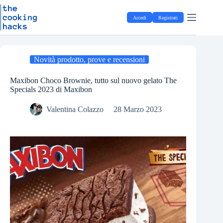
Salta
S
al
a
Accedi
Registrati
contenuto
l
t
a
a
l
Novità prodotto, prove e recensioni
c
o
Maxibon Choco Brownie, tutto sul nuovo gelato The
n
Specials 2023 di Maxibon
t
e
Valentina Colazzo
28 Marzo 2023
n
u
t
o