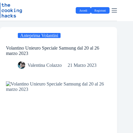
Salta
S
al
a
Accedi
Registrati
contenuto
l
t
a
a
l
Anteprima Volantini
c
o
Volantino Unieuro Speciale Samsung dal 20 al 26
n
marzo 2023
t
e
Valentina Colazzo
21 Marzo 2023
n
u
t
o