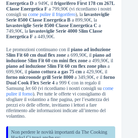
Energetica D
a 949€, il
frigorifero First 178 cm 267L
Classe Energetica F
a 799,90€ (vi ricordiamo i nostri
consigli su
come pulire il frigorifero
), la
lavastoviglie
Serie 8500 Classe Energetica B
a 899,90€, la
lavastoviglie Serie 8500 Classe Energetica C
a
749,90€, la
lavastoviglie Serie 4000 Slim Classe
Energetica F
a 449,90€.
Le promozioni continuano con il
piano ad induzione
Slim Fit 60 cm dual flex zone
a 699,90€, il
piano ad
induzione Slim Fit 60 cm mini flex zone
a 499,90€, il
piano ad induzione Slim Fit 60 cm flex zone plus
a
699,90€, il
piano cottura a gas 75 cm
a 429,90€, il
forno microonde grill Serie 8000
a 349,90€, e il
forno
Dual Cook Flex Serie 4
a 999 € con in regalo il
Samsung Jet 60 (vi ricordiamo i nostri consigli su
come
pulire il forno
). Per tutte le offerte vi consigliamo di
sfogliare il volantino a fine pagina, per l’esattezza dei
prezzi e/o delle offerte, invitiamo i lettori a fare
riferimento alle informazioni indicate all’interno del
volantino.
Non perdere le novità importanti da The Cooking
Hacks! Ci trovi anche su: