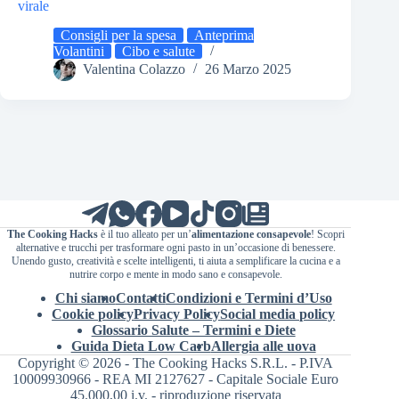
virale
Consigli per la spesa
Anteprima
Volantini
Cibo e salute
Valentina Colazzo
26 Marzo 2025
The Cooking Hacks
è il tuo alleato per un’
alimentazione consapevole
! Scopri
alternative e trucchi per trasformare ogni pasto in un’occasione di benessere.
Unendo gusto, creatività e scelte intelligenti, ti aiuta a semplificare la cucina e a
nutrire corpo e mente in modo sano e consapevole.
Chi siamo
Contatti
Condizioni e Termini d’Uso
Cookie policy
Privacy Policy
Social media policy
Glossario Salute – Termini e Diete
Guida Dieta Low Carb
Allergia alle uova
Copyright © 2026 - The Cooking Hacks S.R.L. - P.IVA
10009930966 - REA MI 2127627 - Capitale Sociale Euro
45.000,00 i.v. - riproduzione riservata