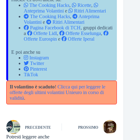
The Cooking Hacks
,
Ricette
,
Anteprima Volantini
e
Ritiri Alimentari
The Cooking Hacks
,
Anteprima
Volantini
e
Ritiri Alimentari
Pagina Facebook di TCH
, gruppi dedicati
a
Offerte Lidl
,
Offerte Esselunga
,
Offerte Eurospin
e
Offerte Iperal
E poi anche su
Instagram
Twitter
Pinterest
TikTok
Il volantino è scaduto
!
Clicca qui per leggere le
offerte degli ultimi volantini Unieuro in corso di
validità
.
PRECEDENTE
PROSSIMO
Potresti leggere anche