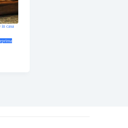
 in casa
eprima