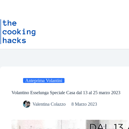
Salta
S
al
a
contenuto
l
t
a
a
l
c
o
n
t
e
n
u
t
o
Anteprima Volantini
Volantino Esselunga Speciale Casa dal 13 al 25 marzo 2023
Valentina Colazzo
8 Marzo 2023