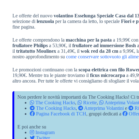
Le offerte del nuovo
volantino Esselunga Speciale Casa dal 1
selezione di
lenzuola
per la camera da letto, lo speciale
Fiori e p
fine pagina.
Le offerte comprendono la
macchina per la pasta
a 19,99€ con 
frullatore Philips
a 53,90€, il
frullatore ad immersione Bosh
a
il
tritatutto Moulinex
a 31,49€, il
wok red da 28 cm
a 9,99€, 
nostro approfondimento su
come conservare sottovuoto gli alime
Le promozioni continuano con la
scopa elettrica con filo Rowe
19,90€. Mentre tra le piante troviamo il
ficus microcarpa
a 49,9
altro ancora. Per tutte le offerte vi consigliamo di sfogliare il vol
Non perdere le novità importanti da The Cooking Hacks! Ci tr
The Cooking Hacks
,
Ricette
,
Anteprima Volant
The Cooking Hacks
,
Anteprima Volantini
e
Ri
Pagina Facebook di TCH
, gruppi dedicati a
Offer
E poi anche su
Instagram
Twitter