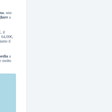
ina
, una
liare
a
, il
 64,00€,
iamo il
sedia
a
e molto