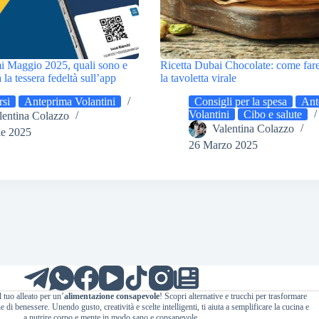
i Maggio 2025, quali sono e
Ricetta Dubai Chocolate: come fare
la tessera fedeltà sull’app
la tavoletta virale
si
Anteprima Volantini
Consigli per la spesa
Ant
Volantini
Cibo e salute
lentina Colazzo
Valentina Colazzo
le 2025
26 Marzo 2025
l tuo alleato per un’
alimentazione consapevole
! Scopri alternative e trucchi per trasformare
 di benessere. Unendo gusto, creatività e scelte intelligenti, ti aiuta a semplificare la cucina e
a nutrire corpo e mente in modo sano e consapevole.