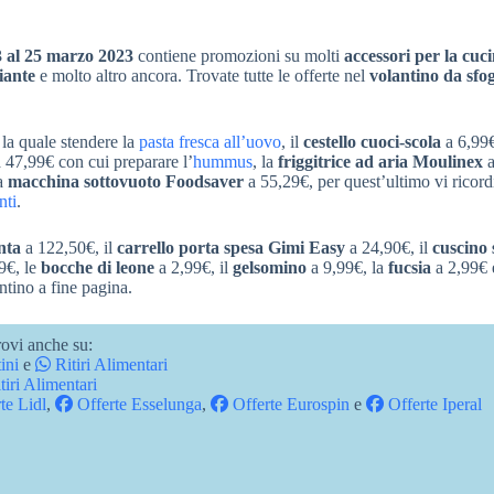
3 al 25 marzo 2023
contiene promozioni su molti
accessori per la cuc
iante
e molto altro ancora. Trovate tutte le offerte nel
volantino da sfog
la quale stendere la
pasta fresca all’uovo
, il
cestello cuoci-scola
a 6,99€
 47,99€ con cui preparare l’
hummus
, la
friggitrice ad aria Moulinex
a
la
macchina sottovuoto Foodsaver
a 55,29€, per quest’ultimo vi ricord
nti
.
nta
a 122,50€, il
carrello porta spesa Gimi Easy
a 24,90€, il
cuscino 
9€, le
bocche di leone
a 2,99€, il
gelsomino
a 9,99€, la
fucsia
a 2,99€ 
antino a fine pagina.
ovi anche su:
ini
e
Ritiri Alimentari
tiri Alimentari
te Lidl
,
Offerte Esselunga
,
Offerte Eurospin
e
Offerte Iperal