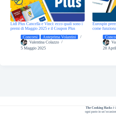
Lidl Plus Cancella e Vinci: ecco quali sono i
Eurospin prem
premi di Maggio 2025 e il Coupon Plus
come funziona 
Concorsi
Anteprima Volantini
Concor
Valentina Colazzo
Va
5 Maggio 2025
28 Apri
The Cooking Hacks
è i
ogni pasto in un’occasione