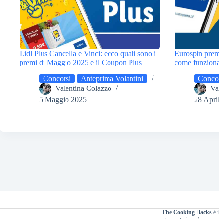
Lidl Plus Cancella e Vinci: ecco quali sono i
Eurospin prem
premi di Maggio 2025 e il Coupon Plus
come funziona 
Concorsi
Anteprima Volantini
Concor
Valentina Colazzo
Va
5 Maggio 2025
28 Apri
The Cooking Hacks
è i