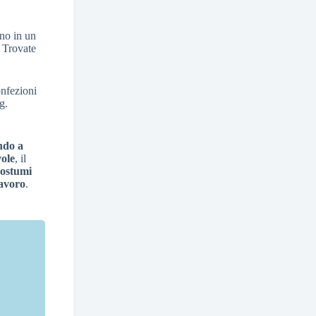
nno in un
. Trovate
onfezioni
g.
ndo a
ole
, il
costumi
lavoro
.