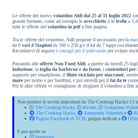
Le offerte del nuovo
volantino Aldi dal 25 al 31 luglio 2022
son
grande formato, come ad esempio le
orecchiette
o le
trofie
a 1,4
tutte le offerte nel
volantino in pdf
a fine pagina.
Tra le offerte del volantino, Aldi propone il necessario per la
marm
da 6
vasi 4 Stagioni
da 500 e 250 g e il kit da 7 tappi con diame
Ricordatevi di seguire i
consigli per il sottovuoto
per evitare risch
Passando alle
offerte Non Food Aldi
, a partire da lunedì 25 lug
induzione
, la
teglia da barbecue e da forno
, i
contenitori per i
supporto per smartphone, il
filato riciclato per macramè
, mentr
mare
per uomo e per bambini, e poi utensili per il
fai da te
come 
Per le altre offerte vi consigliamo di sfogliare il volantino a fine 
Non perdere le novità importanti da The Cooking Hacks! Ci tr
The Cooking Hacks
,
Ricette
,
Anteprima Volant
The Cooking Hacks
,
Anteprima Volantini
e
Ri
Pagina Facebook di TCH
, gruppi dedicati a
Offer
E poi anche su
Instagram