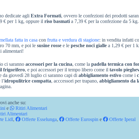
o dedicate agli
Extra Formati
, ovvero le confezioni dei prodotti sara
9 € per 1 kg, oppure il
riso basmati
a 7,39 € per la confezione da 5 kg
ellata fatta in casa
con
frutta e verdura di stagione
: in vendita infatti c
tro 70 mm, e poi le
susine rosse
e le
pesche noci gialle
a 1,29 € per 1 k
i alimentari!
lio ci saranno
accessori per la cucina
, come la
padella termica con fo
l frigorifero
, e poi accessori per il tempo libero come il
tavolo pieghev
e da giovedì 28 luglio ci saranno capi di
abbigliamento estivo
come i
l’
idropulitrice compatta
, acccessori per trapano,
abbigliamento da 
pagina.
ovi anche su:
ini
e
Ritiri Alimentari
tiri Alimentari
te Lidl
,
Offerte Esselunga
,
Offerte Eurospin
e
Offerte Iperal