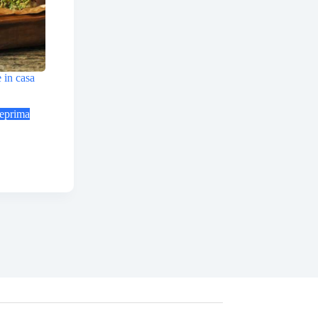
 in casa
eprima