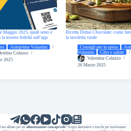
i Maggio 2025, quali sono e
Ricetta Dubai Chocolate: come fare
la tessera fedeltà sull’app
la tavoletta virale
si
Anteprima Volantini
Consigli per la spesa
Ant
Volantini
Cibo e salute
lentina Colazzo
Valentina Colazzo
le 2025
26 Marzo 2025
l tuo alleato per un’
alimentazione consapevole
! Scopri alternative e trucchi per trasformare