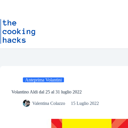
Salta
S
al
a
contenuto
l
t
a
a
l
c
o
n
t
e
n
u
t
o
Anteprima Volantini
Volantino Aldi dal 25 al 31 luglio 2022
Valentina Colazzo
15 Luglio 2022