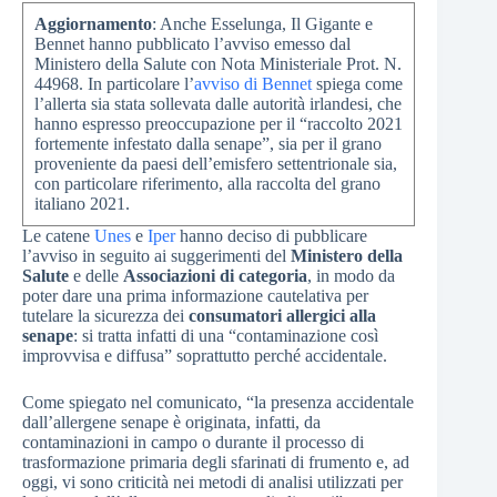
Aggiornamento
: Anche Esselunga, Il Gigante e
Bennet hanno pubblicato l’avviso emesso dal
Ministero della Salute con Nota Ministeriale Prot. N.
44968. In particolare l’
avviso di Bennet
spiega come
l’allerta sia stata sollevata dalle autorità irlandesi, che
hanno espresso preoccupazione per il “raccolto 2021
fortemente infestato dalla senape”, sia per il grano
proveniente da paesi dell’emisfero settentrionale sia,
con particolare riferimento, alla raccolta del grano
italiano 2021.
Le catene
Unes
e
Iper
hanno deciso di pubblicare
l’avviso in seguito ai suggerimenti del
Ministero della
Salute
e delle
Associazioni di categoria
, in modo da
poter dare una prima informazione cautelativa per
tutelare la sicurezza dei
consumatori allergici alla
senape
: si tratta infatti di una “contaminazione così
improvvisa e diffusa” soprattutto perché accidentale.
Come spiegato nel comunicato, “la presenza accidentale
dall’allergene senape è originata, infatti, da
contaminazioni in campo o durante il processo di
trasformazione primaria degli sfarinati di frumento e, ad
oggi, vi sono criticità nei metodi di analisi utilizzati per