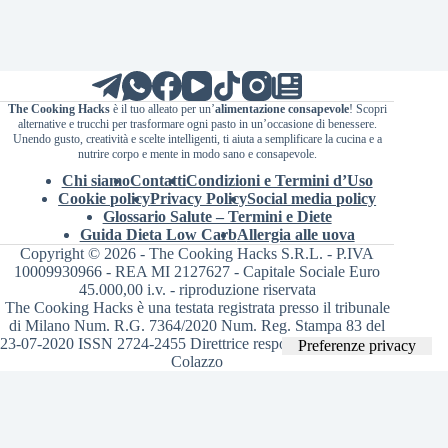
The Cooking Hacks
è il tuo alleato per un’
alimentazione consapevole
! Scopri
alternative e trucchi per trasformare ogni pasto in un’occasione di benessere.
Unendo gusto, creatività e scelte intelligenti, ti aiuta a semplificare la cucina e a
nutrire corpo e mente in modo sano e consapevole.
Chi siamo
Contatti
Condizioni e Termini d’Uso
Cookie policy
Privacy Policy
Social media policy
Glossario Salute – Termini e Diete
Guida Dieta Low Carb
Allergia alle uova
Copyright © 2026 - The Cooking Hacks S.R.L. - P.IVA
10009930966 - REA MI 2127627 - Capitale Sociale Euro
45.000,00 i.v. - riproduzione riservata
The Cooking Hacks è una testata registrata presso il tribunale
di Milano Num. R.G. 7364/2020 Num. Reg. Stampa 83 del
23-07-2020 ISSN 2724-2455 Direttrice responsabile Valentina
Colazzo
Le tue preferenze relative alla privacy
Informativa sulla raccolta