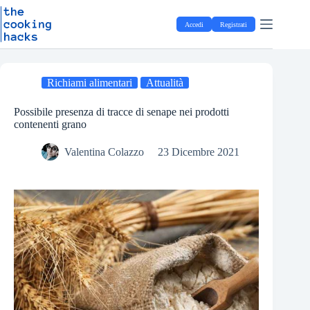
Salta
S
al
a
Accedi
Registrati
contenuto
l
t
a
a
l
Richiami alimentari
Attualità
c
o
Possibile presenza di tracce di senape nei prodotti
n
contenenti grano
t
e
Valentina Colazzo
23 Dicembre 2021
n
u
t
o