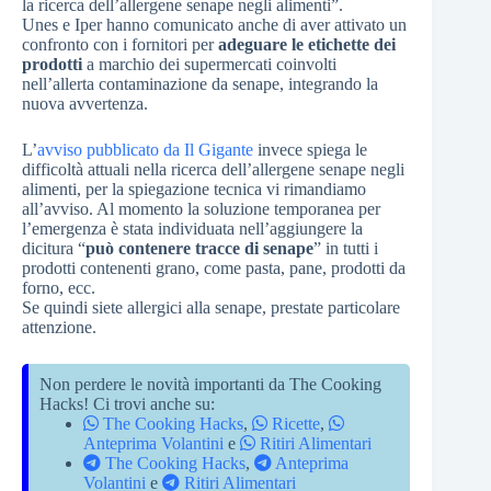
la ricerca dell’allergene senape negli alimenti”.
Unes e Iper hanno comunicato anche di aver attivato un
confronto con i fornitori per
adeguare le etichette dei
prodotti
a marchio dei supermercati coinvolti
nell’allerta contaminazione da senape, integrando la
nuova avvertenza.
L’
avviso pubblicato da Il Gigante
invece spiega le
difficoltà attuali nella ricerca dell’allergene senape negli
alimenti, per la spiegazione tecnica vi rimandiamo
all’avviso. Al momento la soluzione temporanea per
l’emergenza è stata individuata nell’aggiungere la
dicitura “
può contenere tracce di senape
” in tutti i
prodotti contenenti grano, come pasta, pane, prodotti da
forno, ecc.
Se quindi siete allergici alla senape, prestate particolare
attenzione.
Non perdere le novità importanti da The Cooking
Hacks! Ci trovi anche su:
The Cooking Hacks
,
Ricette
,
Anteprima Volantini
e
Ritiri Alimentari
The Cooking Hacks
,
Anteprima
Volantini
e
Ritiri Alimentari