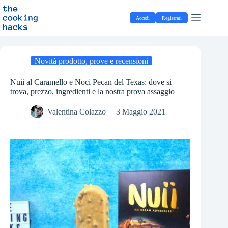
Salta
S
al
a
Accedi
Registrati
contenuto
l
t
a
a
l
Novità prodotto, prove e recensioni
c
o
Nuii al Caramello e Noci Pecan del Texas: dove si
n
trova, prezzo, ingredienti e la nostra prova assaggio
t
e
Valentina Colazzo
3 Maggio 2021
n
u
t
o