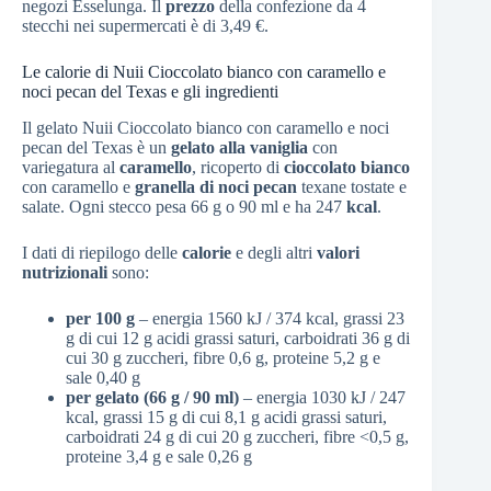
negozi Esselunga. Il
prezzo
della confezione da 4
stecchi nei supermercati è di 3,49 €.
Le calorie di Nuii Cioccolato bianco con caramello e
noci pecan del Texas e gli ingredienti
Il gelato Nuii Cioccolato bianco con caramello e noci
pecan del Texas è un
gelato alla vaniglia
con
variegatura al
caramello
, ricoperto di
cioccolato bianco
con caramello e
granella di noci pecan
texane tostate e
salate. Ogni stecco pesa 66 g o 90 ml e ha 247
kcal
.
I dati di riepilogo delle
calorie
e degli altri
valori
nutrizionali
sono:
per 100 g
– energia 1560 kJ / 374 kcal, grassi 23
g di cui 12 g acidi grassi saturi, carboidrati 36 g di
cui 30 g zuccheri, fibre 0,6 g, proteine 5,2 g e
sale 0,40 g
per gelato (66 g / 90 ml)
– energia 1030 kJ / 247
kcal, grassi 15 g di cui 8,1 g acidi grassi saturi,
carboidrati 24 g di cui 20 g zuccheri, fibre <0,5 g,
proteine 3,4 g e sale 0,26 g