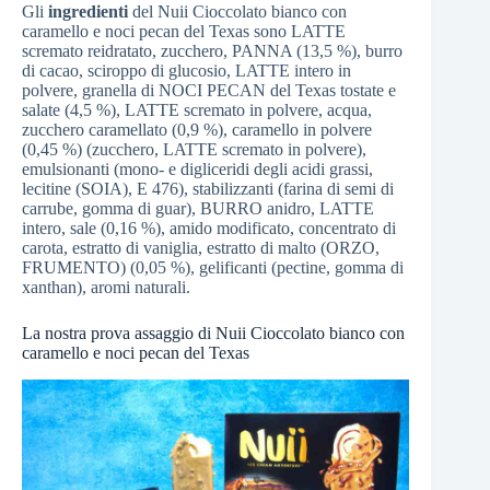
Gli
ingredienti
del Nuii Cioccolato bianco con
caramello e noci pecan del Texas sono LATTE
scremato reidratato, zucchero, PANNA (13,5 %), burro
di cacao, sciroppo di glucosio, LATTE intero in
polvere, granella di NOCI PECAN del Texas tostate e
salate (4,5 %), LATTE scremato in polvere, acqua,
zucchero caramellato (0,9 %), caramello in polvere
(0,45 %) (zucchero, LATTE scremato in polvere),
emulsionanti (mono- e digliceridi degli acidi grassi,
lecitine (SOIA), E 476), stabilizzanti (farina di semi di
carrube, gomma di guar), BURRO anidro, LATTE
intero, sale (0,16 %), amido modificato, concentrato di
carota, estratto di vaniglia, estratto di malto (ORZO,
FRUMENTO) (0,05 %), gelificanti (pectine, gomma di
xanthan), aromi naturali.
La nostra prova assaggio di Nuii Cioccolato bianco con
caramello e noci pecan del Texas