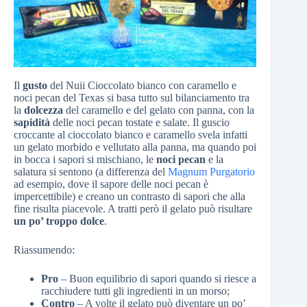
Il
gusto
del Nuii Cioccolato bianco con caramello e
noci pecan del Texas si basa tutto sul bilanciamento tra
la
dolcezza
del caramello e del gelato con panna, con la
sapidità
delle noci pecan tostate e salate. Il guscio
croccante al cioccolato bianco e caramello svela infatti
un gelato morbido e vellutato alla panna, ma quando poi
in bocca i sapori si mischiano, le
noci pecan
e la
salatura si sentono (a differenza del
Magnum Purgatorio
ad esempio, dove il sapore delle noci pecan è
impercettibile) e creano un contrasto di sapori che alla
fine risulta piacevole. A tratti però il gelato può risultare
un po’ troppo dolce
.
Riassumendo:
Pro
– Buon equilibrio di sapori quando si riesce a
racchiudere tutti gli ingredienti in un morso;
Contro
– A volte il gelato può diventare un po’