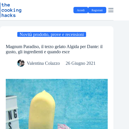
Salta
S
al
a
Accedi
Registrati
contenuto
l
t
a
a
l
Novità prodotto, prove e recensioni
c
o
Magnum Paradiso, il terzo gelato Algida per Dante: il
n
gusto, gli ingredienti e quando esce
t
e
Valentina Colazzo
26 Giugno 2021
n
u
t
o