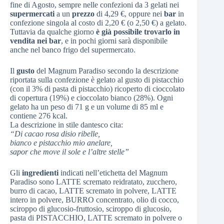
fine di Agosto, sempre nelle confezioni da 3 gelati nei
supermercati
a un
prezzo
di 4,29 €, oppure nei
bar
in
confezione singola al costo di 2,20 € (o 2,50 €) a gelato.
Tuttavia da qualche giorno
è già possibile trovarlo in
vendita nei bar
, e in pochi giorni sarà disponibile
anche nel banco frigo del supermercato.
Il
gusto
del Magnum Paradiso secondo la descrizione
riportata sulla confezione è gelato al gusto di pistacchio
(con il 3% di pasta di pistacchio) ricoperto di cioccolato
di copertura (19%) e cioccolato bianco (28%). Ogni
gelato ha un peso di 71 g e un volume di 85 ml e
contiene 276 kcal.
La descrizione in stile dantesco cita:
“Di cacao rosa disio ribelle,
bianco e pistacchio mio anelare,
sapor che move il sole e l’altre stelle”
Gli
ingredienti
indicati nell’etichetta del Magnum
Paradiso sono LATTE scremato reidratato, zucchero,
burro di cacao, LATTE scremato in polvere, LATTE
intero in polvere, BURRO concentrato, olio di cocco,
sciroppo di glucosio-fruttosio, sciroppo di glucosio,
pasta di PISTACCHIO, LATTE scremato in polvere o