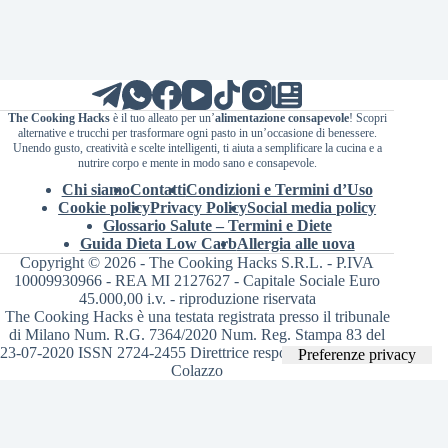
The Cooking Hacks
è il tuo alleato per un’
alimentazione consapevole
! Scopri
alternative e trucchi per trasformare ogni pasto in un’occasione di benessere.
Unendo gusto, creatività e scelte intelligenti, ti aiuta a semplificare la cucina e a
nutrire corpo e mente in modo sano e consapevole.
Chi siamo
Contatti
Condizioni e Termini d’Uso
Cookie policy
Privacy Policy
Social media policy
Glossario Salute – Termini e Diete
Guida Dieta Low Carb
Allergia alle uova
Copyright © 2026 - The Cooking Hacks S.R.L. - P.IVA
10009930966 - REA MI 2127627 - Capitale Sociale Euro
45.000,00 i.v. - riproduzione riservata
The Cooking Hacks è una testata registrata presso il tribunale
di Milano Num. R.G. 7364/2020 Num. Reg. Stampa 83 del
23-07-2020 ISSN 2724-2455 Direttrice responsabile Valentina
Colazzo
Le tue preferenze relative alla privacy