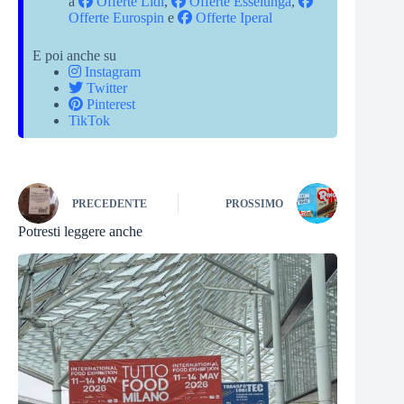
a
Offerte Lidl
,
Offerte Esselunga
,
Offerte Eurospin
e
Offerte Iperal
E poi anche su
Instagram
Twitter
Pinterest
TikTok
PRECEDENTE
PROSSIMO
Potresti leggere anche