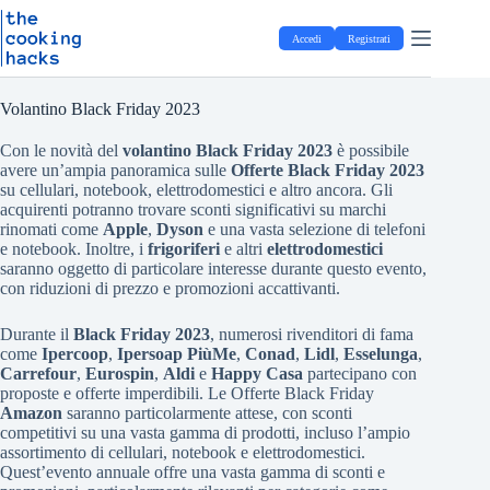
Salta
S
al
a
Accedi
Registrati
contenuto
l
t
a
a
Volantino Black Friday 2023
l
c
Con le novità del
volantino Black Friday 2023
è possibile
o
avere un’ampia panoramica sulle
Offerte Black Friday 2023
n
su cellulari, notebook, elettrodomestici e altro ancora. Gli
t
acquirenti potranno trovare sconti significativi su marchi
e
rinomati come
Apple
,
Dyson
e una vasta selezione di telefoni
n
e notebook. Inoltre, i
frigoriferi
e altri
elettrodomestici
u
saranno oggetto di particolare interesse durante questo evento,
t
con riduzioni di prezzo e promozioni accattivanti.
o
Durante il
Black Friday 2023
, numerosi rivenditori di fama
come
Ipercoop
,
Ipersoap PiùMe
,
Conad
,
Lidl
,
Esselunga
,
Carrefour
,
Eurospin
,
Aldi
e
Happy Casa
partecipano con
proposte e offerte imperdibili. Le Offerte Black Friday
Amazon
saranno particolarmente attese, con sconti
competitivi su una vasta gamma di prodotti, incluso l’ampio
assortimento di cellulari, notebook e elettrodomestici.
Quest’evento annuale offre una vasta gamma di sconti e