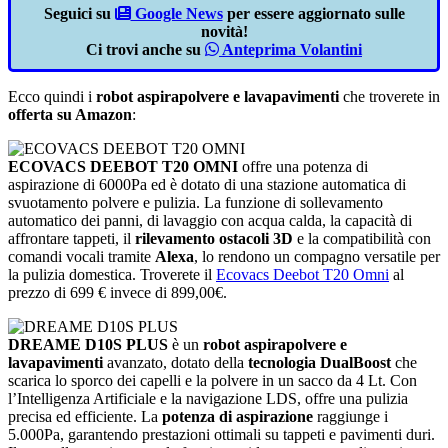
Seguici su
Google News
per essere aggiornato sulle
novità!
Ci trovi anche su
Anteprima Volantini
Ecco quindi i
robot aspirapolvere e lavapavimenti
che troverete in
offerta su Amazon
:
ECOVACS DEEBOT T20 OMNI
offre una potenza di
aspirazione di 6000Pa ed è dotato di una stazione automatica di
svuotamento polvere e pulizia. La funzione di sollevamento
automatico dei panni, di lavaggio con acqua calda, la capacità di
affrontare tappeti, il
rilevamento ostacoli 3D
e la compatibilità con
comandi vocali tramite
Alexa
, lo rendono un compagno versatile per
la pulizia domestica. Troverete il
Ecovacs Deebot T20 Omni
al
prezzo di 699 € invece di 899,00€.
DREAME D10S PLUS
è un
robot aspirapolvere e
lavapavimenti
avanzato, dotato della
tecnologia DualBoost
che
scarica lo sporco dei capelli e la polvere in un sacco da 4 Lt. Con
l’Intelligenza Artificiale e la navigazione LDS, offre una pulizia
precisa ed efficiente. La
potenza di aspirazione
raggiunge i
5.000Pa, garantendo prestazioni ottimali su tappeti e pavimenti duri.