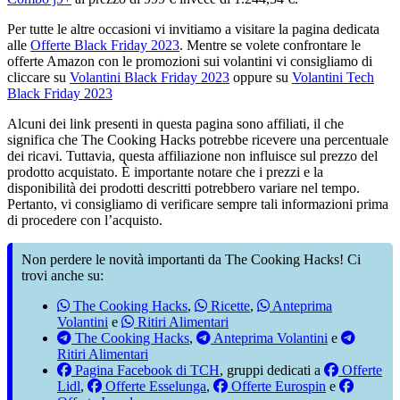
Per tutte le altre occasioni vi invitiamo a visitare la pagina dedicata
alle
Offerte Black Friday 2023
. Mentre se volete confrontare le
offerte Amazon con le promozioni sui volantini vi consigliamo di
cliccare su
Volantini Black Friday 2023
oppure su
Volantini Tech
Black Friday 2023
Alcuni dei link presenti in questa pagina sono affiliati, il che
significa che The Cooking Hacks potrebbe ricevere una percentuale
dei ricavi. Tuttavia, questa affiliazione non influisce sul prezzo del
prodotto acquistato. È importante notare che i prezzi e la
disponibilità dei prodotti descritti potrebbero variare nel tempo.
Pertanto, vi consigliamo di verificare sempre tali informazioni prima
di procedere con l’acquisto.
Non perdere le novità importanti da The Cooking Hacks! Ci
trovi anche su:
The Cooking Hacks
,
Ricette
,
Anteprima
Volantini
e
Ritiri Alimentari
The Cooking Hacks
,
Anteprima Volantini
e
Ritiri Alimentari
Pagina Facebook di TCH
, gruppi dedicati a
Offerte
Lidl
,
Offerte Esselunga
,
Offerte Eurospin
e