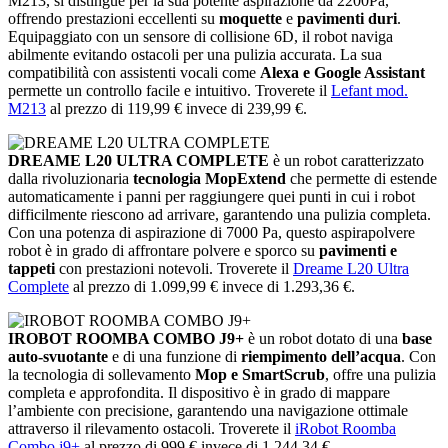
M213, si distingue per la sua potente aspirazione da 2200Pa,
offrendo prestazioni eccellenti su
moquette
e
pavimenti duri
.
Equipaggiato con un sensore di collisione 6D, il robot naviga
abilmente evitando ostacoli per una pulizia accurata. La sua
compatibilità con assistenti vocali come
Alexa e Google Assistant
permette un controllo facile e intuitivo. Troverete il
Lefant mod.
M213
al prezzo di 119,99 € invece di 239,99 €.
DREAME L20 ULTRA COMPLETE
è un robot caratterizzato
dalla rivoluzionaria
tecnologia MopExtend
che permette di estende
automaticamente i panni per raggiungere quei punti in cui i robot
difficilmente riescono ad arrivare, garantendo una pulizia completa.
Con una potenza di aspirazione di 7000 Pa, questo aspirapolvere
robot è in grado di affrontare polvere e sporco su
pavimenti e
tappeti
con prestazioni notevoli. Troverete il
Dreame L20 Ultra
Complete
al prezzo di 1.099,99 € invece di 1.293,36 €.
IROBOT ROOMBA COMBO J9+
è un robot dotato di una
base
auto-svuotante
e di una funzione di
riempimento dell’acqua
. Con
la tecnologia di sollevamento
Mop e SmartScrub
, offre una pulizia
completa e approfondita. Il dispositivo è in grado di mappare
l’ambiente con precisione, garantendo una navigazione ottimale
attraverso il rilevamento ostacoli. Troverete il
iRobot Roomba
Combo j9+
al prezzo di 999 € invece di 1.244,34 €.