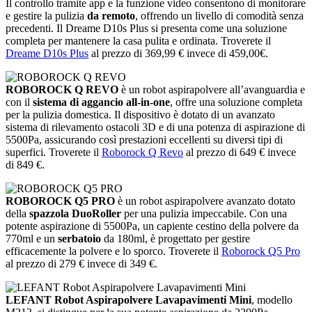
Il controllo tramite app e la funzione video consentono di monitorare
e gestire la pulizia
da remoto
, offrendo un livello di comodità senza
precedenti. Il Dreame D10s Plus si presenta come una soluzione
completa per mantenere la casa pulita e ordinata. Troverete il
Dreame D10s Plus
al prezzo di 369,99 € invece di 459,00€.
ROBOROCK Q REVO
è un robot aspirapolvere all’avanguardia e
con il
sistema di aggancio all-in-one
, offre una soluzione completa
per la pulizia domestica. Il dispositivo è dotato di un avanzato
sistema di rilevamento ostacoli 3D e di una potenza di aspirazione di
5500Pa, assicurando così prestazioni eccellenti su diversi tipi di
superfici. Troverete il
Roborock Q Revo
al prezzo di 649 € invece
di 849 €.
ROBOROCK Q5 PRO
è un robot aspirapolvere avanzato dotato
della
spazzola DuoRoller
per una pulizia impeccabile. Con una
potente aspirazione di 5500Pa, un capiente cestino della polvere da
770ml e un
serbatoio
da 180ml, è progettato per gestire
efficacemente la polvere e lo sporco. Troverete il
Roborock Q5 Pro
al prezzo di 279 € invece di 349 €.
LEFANT Robot Aspirapolvere Lavapavimenti Mini
, modello