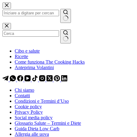
Salta
Salta
al
al
contenuto
contenuto
Nessun
risultato
Cibo e salute
Ricette
Come funziona The Cooking Hacks
Anteprima Volantini
Chi siamo
Contatti
Condizioni e Termini d’Uso
Cookie policy
Privacy Policy
Social media policy
Glossario Salute – Termini e Diete
Guida Dieta Low Carb
Allergia alle uova