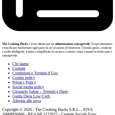
The Cooking Hacks
è il tuo alleato per un’
alimentazione consapevole
! Scopri alternative
e trucchi per trasformare ogni pasto in un’occasione di benessere. Unendo gusto, creatività
e scelte intelligenti, ti aiuta a semplificare la cucina e a nutrire corpo e mente in modo sano e
consapevole.
Chi siamo
Contatti
Condizioni e Termini d’Uso
Cookie policy
Privacy Policy
Social media policy
Glossario Salute – Termini e Diete
Guida Dieta Low Carb
Allergia alle uova
Copyright © 2026 - The Cooking Hacks S.R.L. - P.IVA
10009930966 - REA MI 2127627 - Capitale Sociale Euro