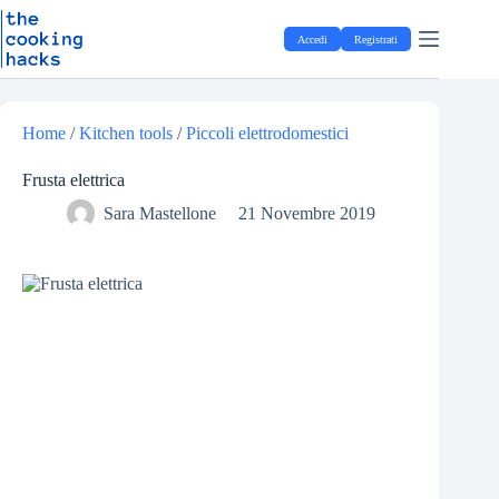
Salta
S
al
a
Accedi
Registrati
contenuto
l
t
a
a
l
Home
/
Kitchen tools
/
Piccoli elettrodomestici
c
o
Frusta elettrica
n
t
Sara Mastellone
21 Novembre 2019
e
n
u
t
o