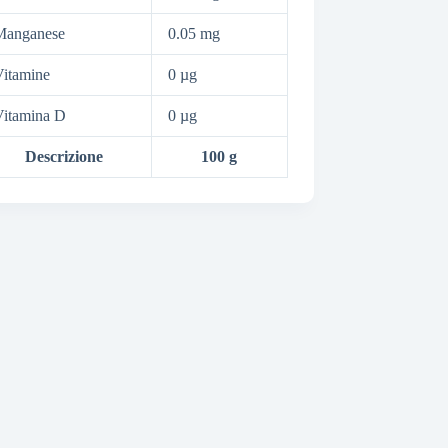
Manganese
0.05 mg
itamine
0 µg
Vitamina D
0 µg
Descrizione
100 g