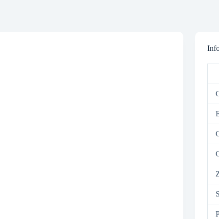
Inf
C
E
G
C
Z
S
P