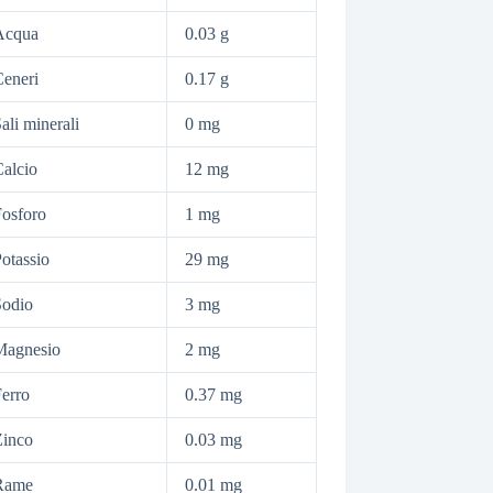
Acqua
0.03 g
eneri
0.17 g
ali minerali
0 mg
alcio
12 mg
osforo
1 mg
otassio
29 mg
Sodio
3 mg
Magnesio
2 mg
erro
0.37 mg
Zinco
0.03 mg
Rame
0.01 mg