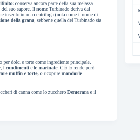
finito
: conserva ancora parte della sua melassa
 del suo sapore. Il
nome
Turbinado deriva dal
e inserito in una centrifuga (nota come il nome di
ione della grana
, sebbene quella del Turbinado sia
V
arlo per dolci e torte come ingrediente principale,
è
, i
condimenti
e le
marinate
. Ciò lo rende però
rare
muffin
e
torte
, o ricoprire
mandorle
 zuccheri di canna come lo zucchero
Demerara
e il