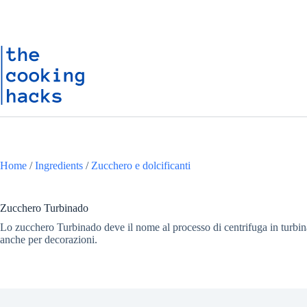
Salta
S
al
a
contenuto
l
t
a
a
l
c
o
n
t
e
n
Home
/
Ingredients
/
Zucchero e dolcificanti
u
t
o
Zucchero Turbinado
Lo zucchero Turbinado deve il nome al processo di centrifuga in turbina
anche per decorazioni.