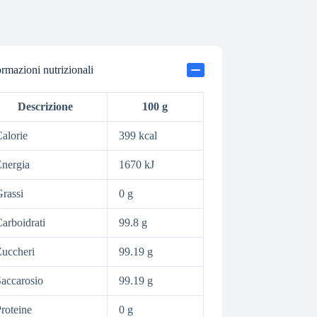
ormazioni nutrizionali
Descrizione
100 g
alorie
399 kcal
nergia
1670 kJ
rassi
0 g
arboidrati
99.8 g
uccheri
99.19 g
accarosio
99.19 g
roteine
0 g