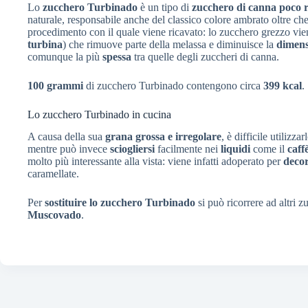
Lo
zucchero Turbinado
è un tipo di
zucchero di canna poco ri
naturale, responsabile anche del classico colore ambrato oltre che
procedimento con il quale viene ricavato: lo zucchero grezzo vien
turbina
) che rimuove parte della melassa e diminuisce la
dimens
comunque la più
spessa
tra quelle degli zuccheri di canna.
100 grammi
di zucchero Turbinado contengono circa
399 kcal
.
Lo zucchero Turbinado in cucina
A causa della sua
grana grossa e irregolare
, è difficile utilizz
mentre può invece
sciogliersi
facilmente nei
liquidi
come il
caff
molto più interessante alla vista: viene infatti adoperato per
deco
caramellate.
Per
sostituire lo zucchero Turbinado
si può ricorrere ad altri
Muscovado
.