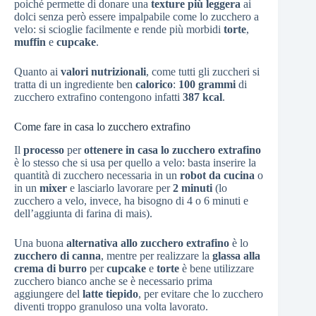
poiché permette di donare una
texture
più
leggera
ai
dolci senza però essere impalpabile come lo zucchero a
velo: si scioglie facilmente e rende più morbidi
torte
,
muffin
e
cupcake
.
Quanto ai
valori
nutrizionali
, come tutti gli zuccheri si
tratta di un ingrediente ben
calorico
:
100 grammi
di
zucchero extrafino contengono infatti
387 kcal
.
Come fare in casa lo zucchero extrafino
Il
processo
per
ottenere in casa lo zucchero extrafino
è lo stesso che si usa per quello a velo: basta inserire la
quantità di zucchero necessaria in un
robot da cucina
o
in un
mixer
e lasciarlo lavorare per
2 minuti
(lo
zucchero a velo, invece, ha bisogno di 4 o 6 minuti e
dell’aggiunta di farina di mais).
Una buona
alternativa allo zucchero extrafino
è lo
zucchero di canna
, mentre per realizzare la
glassa alla
crema di burro
per
cupcake
e
torte
è bene utilizzare
zucchero bianco anche se è necessario prima
aggiungere del
latte tiepido
, per evitare che lo zucchero
diventi troppo granuloso una volta lavorato.