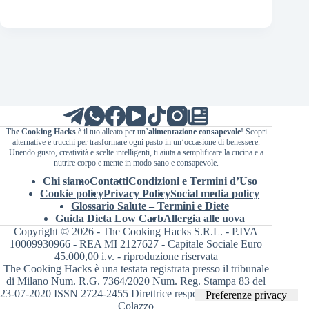
The Cooking Hacks
è il tuo alleato per un’
alimentazione consapevole
! Scopri
alternative e trucchi per trasformare ogni pasto in un’occasione di benessere.
Unendo gusto, creatività e scelte intelligenti, ti aiuta a semplificare la cucina e a
nutrire corpo e mente in modo sano e consapevole.
Chi siamo
Contatti
Condizioni e Termini d’Uso
Cookie policy
Privacy Policy
Social media policy
Glossario Salute – Termini e Diete
Guida Dieta Low Carb
Allergia alle uova
Copyright © 2026 - The Cooking Hacks S.R.L. - P.IVA
10009930966 - REA MI 2127627 - Capitale Sociale Euro
45.000,00 i.v. - riproduzione riservata
The Cooking Hacks è una testata registrata presso il tribunale
di Milano Num. R.G. 7364/2020 Num. Reg. Stampa 83 del
23-07-2020 ISSN 2724-2455 Direttrice responsabile Valentina
Colazzo