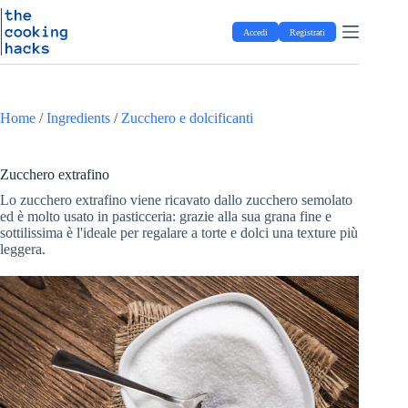
Salta
S
al
a
Accedi
Registrati
contenuto
l
t
a
a
l
Home
/
Ingredients
/
Zucchero e dolcificanti
c
o
n
t
Zucchero extrafino
e
Lo zucchero extrafino viene ricavato dallo zucchero semolato
n
ed è molto usato in pasticceria: grazie alla sua grana fine e
u
sottilissima è l'ideale per regalare a torte e dolci una texture più
t
leggera.
o