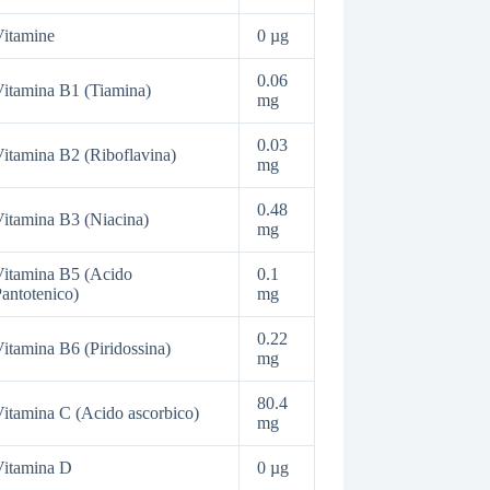
itamine
0 µg
0.06
itamina B1 (Tiamina)
mg
0.03
itamina B2 (Riboflavina)
mg
0.48
itamina B3 (Niacina)
mg
itamina B5 (Acido
0.1
antotenico)
mg
0.22
itamina B6 (Piridossina)
mg
80.4
itamina C (Acido ascorbico)
mg
Vitamina D
0 µg