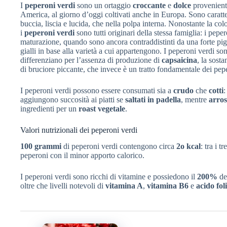
I
peperoni verdi
sono un ortaggio
croccante
e
dolce
provenient
America, al giorno d’oggi coltivati anche in Europa. Sono caratte
buccia, liscia e lucida, che nella polpa interna. Nonostante la col
i
peperoni
verdi
sono tutti originari della stessa famiglia: i pepe
maturazione, quando sono ancora contraddistinti da una forte pig
gialli in base alla varietà a cui appartengono. I peperoni verdi so
differenziano per l’assenza di produzione di
capsaicina
, la sost
di bruciore piccante, che invece è un tratto fondamentale dei pep
I peperoni verdi possono essere consumati sia a
crudo
che
cotti
:
aggiungono succosità ai piatti se
saltati
in
padella
, mentre
arros
ingredienti per un
roast vegetale
.
Valori nutrizionali dei peperoni verdi
100 grammi
di peperoni verdi contengono circa
2o kcal
: tra i 
peperoni con il minor apporto calorico.
I peperoni verdi sono ricchi di vitamine e possiedono il
200%
de
oltre che livelli notevoli di
vitamina A
,
vitamina B6
e
acido fol