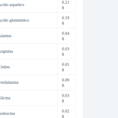
0.21
cido aspartico
g
0.19
Acido glutammico
g
0.04
lanina
g
0.03
rginina
g
0.01
istina
g
0.09
enilalanina
g
0.03
licina
g
0.02
soleucina
g