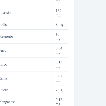
mg
175
otassio
mg
Sodio
3 mg
10
Magnesio
mg
0.34
erro
mg
0.13
Zinco
mg
0.07
Rame
mg
luoro
2 µg
0.12
Manganese
mg