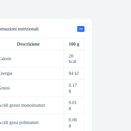
ormazioni nutrizionali
Descrizione
100 g
20
alorie
kcal
nergia
84 kJ
0.17
rassi
g
0.01
cidi grassi monoinsaturi
g
0.06
cidi grasi polinsaturi
g