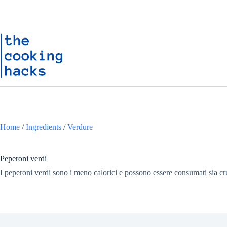
Salta
S
al
a
contenuto
l
t
a
a
l
c
o
n
t
e
n
u
Home
/
Ingredients
/
Verdure
t
o
Peperoni verdi
I peperoni verdi sono i meno calorici e possono essere consumati sia crudi