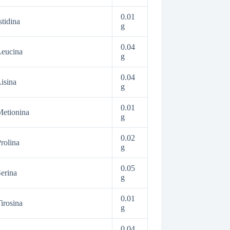
0.01
stidina
g
0.04
Leucina
g
0.04
isina
g
0.01
etionina
g
0.02
rolina
g
0.05
erina
g
0.01
irosina
g
0.04