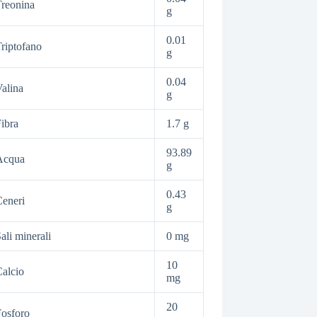
reonina
g
0.01
riptofano
g
0.04
alina
g
ibra
1.7 g
93.89
Acqua
g
0.43
eneri
g
ali minerali
0 mg
10
alcio
mg
20
osforo