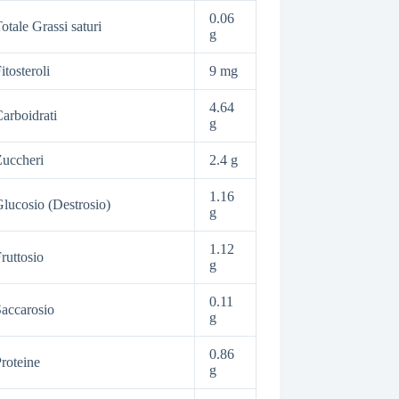
0.06
otale Grassi saturi
g
itosteroli
9 mg
4.64
arboidrati
g
uccheri
2.4 g
1.16
lucosio (Destrosio)
g
1.12
ruttosio
g
0.11
accarosio
g
0.86
roteine
g