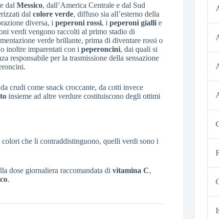
e dal
Messico
, dall’America Centrale e dal Sud
A
rizzati dal
colore
verde
, diffuso sia all’esterno della
orazione diversa, i
peperoni
rossi
, i
peperoni gialli
e
roni verdi vengono raccolti al primo stadio di
mentazione verde brillante, prima di diventare rossi o
no inoltre imparentati con i
peperoncini
, dai quali si
anza responsabile per la trasmissione della sensazione
A
eroncini.
 da crudi come snack croccante, da cotti invece
A
to
insieme ad altre verdure costituiscono degli ottimi
C
tre colori che li contraddistinguono, quelli verdi sono i
F
lla dose giornaliera raccomandata di
vitamina
C
,
ico
.
G
I