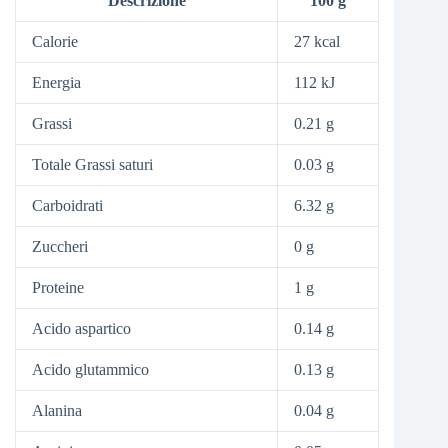
Descrizione
100 g
Calorie
27 kcal
Energia
112 kJ
Grassi
0.21 g
Totale Grassi saturi
0.03 g
Carboidrati
6.32 g
Zuccheri
0 g
Proteine
1 g
Acido aspartico
0.14 g
Acido glutammico
0.13 g
Alanina
0.04 g