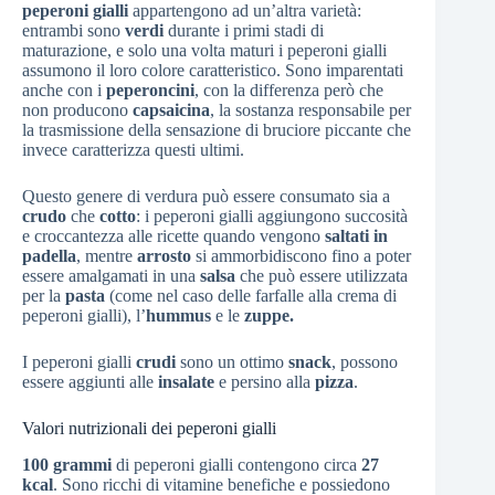
peperoni gialli
appartengono ad un’altra varietà:
entrambi sono
verdi
durante i primi stadi di
maturazione, e solo una volta maturi i peperoni gialli
assumono il loro colore caratteristico. Sono imparentati
anche con i
peperoncini
, con la differenza però che
non producono
capsaicina
, la sostanza responsabile per
la trasmissione della sensazione di bruciore piccante che
invece caratterizza questi ultimi.
Questo genere di verdura può essere consumato sia a
crudo
che
cotto
: i peperoni gialli aggiungono succosità
e croccantezza alle ricette quando vengono
saltati
in
padella
, mentre
arrosto
si ammorbidiscono fino a poter
essere amalgamati in una
salsa
che può essere utilizzata
per la
pasta
(come nel caso delle farfalle alla crema di
peperoni gialli), l’
hummus
e le
zuppe.
I peperoni gialli
crudi
sono un ottimo
snack
, possono
essere aggiunti alle
insalate
e persino alla
pizza
.
Valori nutrizionali dei peperoni gialli
100 grammi
di peperoni gialli contengono circa
27
kcal
. Sono ricchi di vitamine benefiche e possiedono