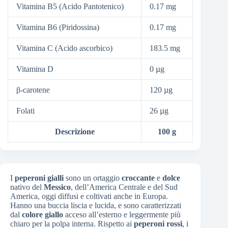
Vitamina B5 (Acido Pantotenico)
0.17 mg
Vitamina B6 (Piridossina)
0.17 mg
Vitamina C (Acido ascorbico)
183.5 mg
Vitamina D
0 µg
β-carotene
120 µg
Folati
26 µg
Descrizione
100 g
I
peperoni gialli
sono un ortaggio
croccante
e
dolce
nativo del
Messico
, dell’America Centrale e del Sud
America, oggi diffusi e coltivati anche in Europa.
Hanno una buccia liscia e lucida, e sono caratterizzati
dal
colore
giallo
acceso all’esterno e leggermente più
chiaro per la polpa interna. Rispetto ai
peperoni
rossi
, i