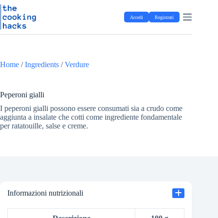
Salta
S
al
a
Accedi
Registrati
contenuto
l
t
a
a
l
Home
/
Ingredients
/
Verdure
c
o
n
t
Peperoni gialli
e
I peperoni gialli possono essere consumati sia a crudo come
n
aggiunta a insalate che cotti come ingrediente fondamentale
u
per ratatouille, salse e creme.
t
o
Informazioni nutrizionali