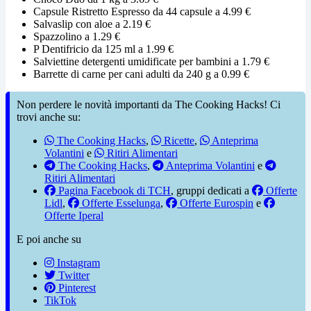
Capsule Ristretto Espresso da 44 capsule a 4.99 €
Salvaslip con aloe a 2.19 €
Spazzolino a 1.29 €
P Dentifricio da 125 ml a 1.99 €
Salviettine detergenti umidificate per bambini a 1.79 €
Barrette di carne per cani adulti da 240 g a 0.99 €
Non perdere le novità importanti da The Cooking Hacks! Ci
trovi anche su:
The Cooking Hacks
,
Ricette
,
Anteprima
Volantini
e
Ritiri Alimentari
The Cooking Hacks
,
Anteprima Volantini
e
Ritiri Alimentari
Pagina Facebook di TCH
, gruppi dedicati a
Offerte
Lidl
,
Offerte Esselunga
,
Offerte Eurospin
e
Offerte Iperal
E poi anche su
Instagram
Twitter
Pinterest
TikTok