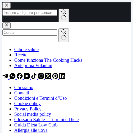
Salta
Salta
al
al
contenuto
contenuto
Nessun
risultato
Cibo e salute
Ricette
Come funziona The Cooking Hacks
Anteprima Volantini
Chi siamo
Contatti
Condizioni e Termini d’Uso
Cookie policy
Privacy Policy
Social media policy
Glossario Salute – Termini e Diete
Guida Dieta Low Carb
Allergia alle uova