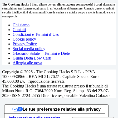
The Cooking Hacks
è il tuo alleato per un’
alimentazione consapevole
! Scopri alternative
e trucchi per trasformare ogni pasto in un’occasione di benessere. Unendo gusto, creatività
e scelte intelligenti, ti aiuta a semplificare la cucina e a nutrire corpo e mente in modo sano e
consapevole.
Chi siamo
Contatti
Condizioni e Termini d’Uso
Cookie policy
Privacy Policy
Social media policy
Glossario Salute – Termini e Diete
Guida Dieta Low Carb
Allergia alle uova
Copyright © 2026 - The Cooking Hacks S.R.L. - P.IVA
10009930966 - REA MI 2127627 - Capitale Sociale Euro
45.000,00 i.v. - riproduzione riservata
The Cooking Hacks è una testata registrata presso il tribunale di
Milano Num. R.G. 7364/2020 Num. Reg. Stampa 83 del 23-07-
2020 ISSN 2724-2455 Direttrice responsabile Valentina Colazzo
Le tue preferenze relative alla privacy
Informativa sulla raccolta