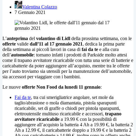
Valentina Colazzo
7 Gennaio 2021
L’
anteprima
del
volantino di Lidl
della prossima settimana, con le
offerte
valide
dall’11 al 17 gennaio 2021
, dedica la prima parte
della settimana ai piccoli lavori in casa di
fai da te
e alla cura
dell’
automobile
: tornano infatti i prodotti di Parkside molto attesi
come il trapano avvitatore ricaricabile con tutta una serie di batterie e
caricabatterie da poter aggiungere all’acquisto, mentre tra le offerte
per l’auto troviamo sia utensili per la manutenzione dell’automobile,
sia accessori per viaggiare con i bambini.
Le nuove
offerte Non Food da lunedì 11 gennaio
:
Fai da te
, tra cui smerigliatrice angolare, set mole da
taglio/abrasione o mola diamantata, pistola sparapunti
ricaricabile, set di graffe o chiodi per pistola sparapunti,
elettroutensile multiuso ricaricabile e accessori,
trapano
avvitatore ricaricabile
a 19.99 € con la possibilità di
aggiungere all’acquisto la batteria 4 Ah a 19.99 €, la batteria 2
Ah a 12.99 €, il caricabatterie doppio a 19.99 € e la batteria 2
Ah con caricabatterie a 14.99 €, inoltre sono in offerta anche