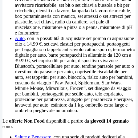
avvitatore ricaricabile, set bit o set chiavi a bussola e bit per
cricchetto, utensili da lavoro, lampada da lavoro ricaricabile,
box portaminuteria con manico, set attrezzi o set attrezzi per
piastrelle, set chiavi, radio da cantiere, set pale di
miscelazione, misuratore a pinza o a penna, misuratore di pH
e fonometro;
Auto
, con la possibilità di acquistare set pompa di aspirazione
olio a 14.99 €, set cavi elastici per portapacchi, portaoggetti
per bagagliaio o tappeto antiscivolo catturasporco, termometro
digitale per auto, barre portapacchi in alluminio da 120 cm a
39.99 €, set coprisedili per auto, dispositivo vivavoce
Bluetooth, portacellulare per auto, tendine parasole per auto o
rivestimento parasole per auto, coprisedile riscaldabile per
auto, set tappetini per auto, binocolo, rialzo auto per bambini,
cuscino da viaggio “Paw Patrol, Spiderman, Star Wars,
Minnie Mouse, Miraculous, Frozen”, set disegno da viaggio
per bambini, portaoggetti per sedile auto, telo copriauto,
protezione per parabrezza, antigelo per parabrezza Energizer,
lavavetri per auto, estintore da 1 kg, ombrello extra large e
ombrello pieghevole automatico.
Le
offerte Non Food
disponibili a partire da
giovedì 14 gennaio
sono:
Salute e Benessere
, con una serie di prodotti dedicati alla