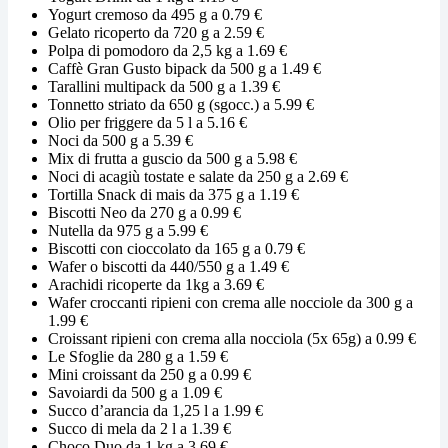
Yogurt cremoso da 495 g a 0.79 €
Gelato ricoperto da 720 g a 2.59 €
Polpa di pomodoro da 2,5 kg a 1.69 €
Caffè Gran Gusto bipack da 500 g a 1.49 €
Tarallini multipack da 500 g a 1.39 €
Tonnetto striato da 650 g (sgocc.) a 5.99 €
Olio per friggere da 5 l a 5.16 €
Noci da 500 g a 5.39 €
Mix di frutta a guscio da 500 g a 5.98 €
Noci di acagiù tostate e salate da 250 g a 2.69 €
Tortilla Snack di mais da 375 g a 1.19 €
Biscotti Neo da 270 g a 0.99 €
Nutella da 975 g a 5.99 €
Biscotti con cioccolato da 165 g a 0.79 €
Wafer o biscotti da 440/550 g a 1.49 €
Arachidi ricoperte da 1kg a 3.69 €
Wafer croccanti ripieni con crema alle nocciole da 300 g a
1.99 €
Croissant ripieni con crema alla nocciola (5x 65g) a 0.99 €
Le Sfoglie da 280 g a 1.59 €
Mini croissant da 250 g a 0.99 €
Savoiardi da 500 g a 1.09 €
Succo d’arancia da 1,25 l a 1.99 €
Succo di mela da 2 l a 1.39 €
Choco Duo da 1 kg a 3.69 €