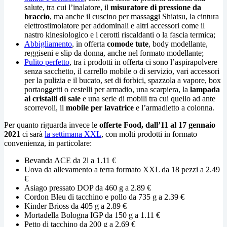
salute, tra cui l’inalatore, il
misuratore di pressione da
braccio
, ma anche il cuscino per massaggi Shiatsu, la cintura
elettrostimolatore per addominali e altri accessori come il
nastro kinesiologico e i cerotti riscaldanti o la fascia termica;
Abbigliamento
, in offerta
comode tute
, body modellante,
reggiseni e slip da donna, anche nel formato modellante;
Pulito perfetto
, tra i prodotti in offerta ci sono l’aspirapolvere
senza sacchetto, il carrello mobile o di servizio, vari accessori
per la pulizia e il bucato, set di forbici, spazzola a vapore, box
portaoggetti o cestelli per armadio, una scarpiera, la
lampada
ai cristalli di sale
e una serie di mobili tra cui quello ad ante
scorrevoli, il
mobile per lavatrice
e l’armadietto a colonna.
Per quanto riguarda invece le
offerte Food, dall’11 al 17 gennaio
2021
ci sarà
la settimana XXL
, con molti prodotti in formato
convenienza, in particolare:
Bevanda ACE da 2l a 1.11 €
Uova da allevamento a terra formato XXL da 18 pezzi a 2.49
€
Asiago pressato DOP da 460 g a 2.89 €
Cordon Bleu di tacchino e pollo da 735 g a 2.39 €
Kinder Brioss da 405 g a 2.89 €
Mortadella Bologna IGP da 150 g a 1.11 €
Petto di tacchino da 200 g a 2.69 €