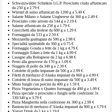
Schwarzwälder Schinken I.G.P. Prosciutto crudo affumicato
da 250 g a 2.79 €
Würstel di suino affumicati da 1200 g a 5.49 €
Salame Milano o Salame Ungherese da 360 g a 2.49 €
Prosciutto cotto arrosto da 144 g a 2.19 €
Salame affumicato da 250 g a 1.79 €
Gnocchetti alla tirolese da 600 g a 1.29 €
Formaggini da 533 g a 2.59 €
Mozzarella grattugiata da 500 g a 2.98 €
Specialità spalmabile da 300 g a 0.75 €
Formaggio Gouda a fette da 1 kg a 4.79 €
Formaggio Edam a fette da 1 kg a 4.99 €
Lasagne alla Bolognese da 2 kg a 6.98 €
Pesto alla genovese da 170 g a 1.09 €
Nuggets di pollo da 340 g a 2.39 €
Cotolette di pollo impanate da 500 g a 2.99 €
Filetti di merluzzo d’Alaska impanati da 960 g a 4.99 €
Cotolette di lonza di suino impanate da 500 g a 3.49 €
Misto funghi con porcini da 400 g a 1.59 €
Pizza Vegetariana o Quattro formaggi da 490 g a 1.99 €
Pizza speciale o prosciutto e funghi nelle confezioni 3x
330/340 g a 3.79 €
Pizza Margherita nella confezione 4x 300 g a 2.99 €
Bastoncini di merluzzo d’Alaska impanati da 900 g a 3.79 €
Yogurt Drink da 1 kg a 1.19 €