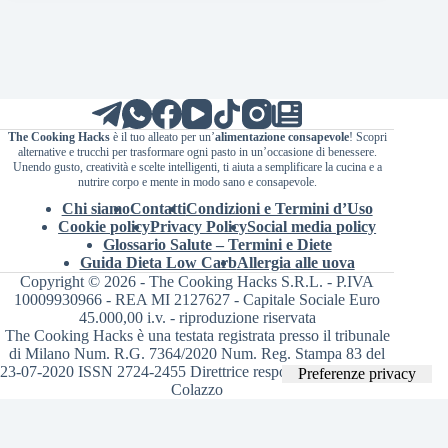
The Cooking Hacks
è il tuo alleato per un’
alimentazione consapevole
! Scopri
alternative e trucchi per trasformare ogni pasto in un’occasione di benessere.
Unendo gusto, creatività e scelte intelligenti, ti aiuta a semplificare la cucina e a
nutrire corpo e mente in modo sano e consapevole.
Chi siamo
Contatti
Condizioni e Termini d’Uso
Cookie policy
Privacy Policy
Social media policy
Glossario Salute – Termini e Diete
Guida Dieta Low Carb
Allergia alle uova
Copyright © 2026 - The Cooking Hacks S.R.L. - P.IVA
10009930966 - REA MI 2127627 - Capitale Sociale Euro
45.000,00 i.v. - riproduzione riservata
The Cooking Hacks è una testata registrata presso il tribunale
di Milano Num. R.G. 7364/2020 Num. Reg. Stampa 83 del
23-07-2020 ISSN 2724-2455 Direttrice responsabile Valentina
Colazzo
Le tue preferenze relative alla privacy