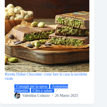
Ricetta Dubai Chocolate: come fare in casa la tavoletta
virale
Consigli per la spesa
Anteprima
Volantini
Cibo e salute
Valentina Colazzo
26 Marzo 2025