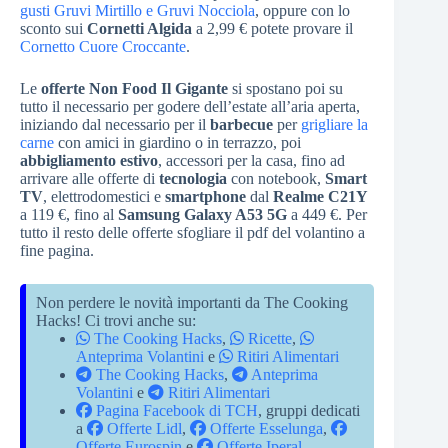
gusti Gruvi Mirtillo e Gruvi Nocciola
, oppure con lo
sconto sui
Cornetti Algida
a 2,99 € potete provare il
Cornetto Cuore Croccante
.
Le
offerte Non Food Il Gigante
si spostano poi su
tutto il necessario per godere dell’estate all’aria aperta,
iniziando dal necessario per il
barbecue
per
grigliare la
carne
con amici in giardino o in terrazzo, poi
abbigliamento estivo
, accessori per la casa, fino ad
arrivare alle offerte di
tecnologia
con notebook,
Smart
TV
, elettrodomestici e
smartphone
dal
Realme C21Y
a 119 €, fino al
Samsung Galaxy A53 5G
a 449 €. Per
tutto il resto delle offerte sfogliare il pdf del volantino a
fine pagina.
Non perdere le novità importanti da The Cooking
Hacks! Ci trovi anche su:
The Cooking Hacks
,
Ricette
,
Anteprima Volantini
e
Ritiri Alimentari
The Cooking Hacks
,
Anteprima
Volantini
e
Ritiri Alimentari
Pagina Facebook di TCH
, gruppi dedicati
a
Offerte Lidl
,
Offerte Esselunga
,
Offerte Eurospin
e
Offerte Iperal