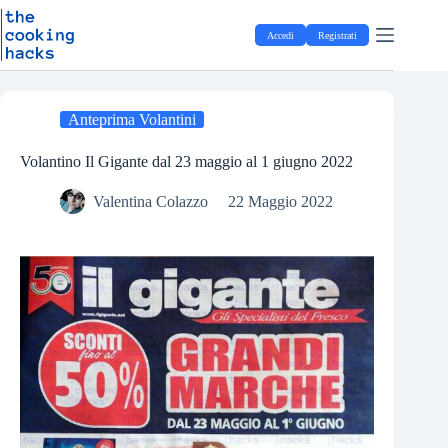
Salta
S
al
a
Accedi
Registrati
contenuto
l
t
a
a
l
Anteprima Volantini
c
o
Volantino Il Gigante dal 23 maggio al 1 giugno 2022
n
t
Valentina Colazzo
22 Maggio 2022
e
n
u
t
o