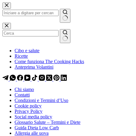
Salta
Salta
al
al
contenuto
contenuto
Nessun
risultato
Cibo e salute
Ricette
Come funziona The Cooking Hacks
Anteprima Volantini
Chi siamo
Contatti
Condizioni e Termini d’Uso
Cookie policy
Privacy Policy
Social media policy
Glossario Salute – Termini e Diete
Guida Dieta Low Carb
Allergia alle uova