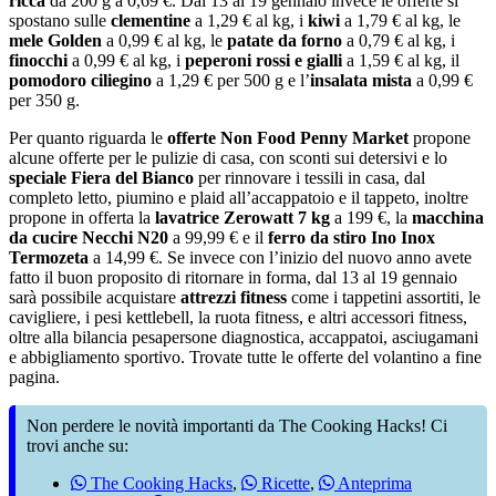
ricca
da 200 g a 0,69 €. Dal 13 al 19 gennaio invece le offerte si
spostano sulle
clementine
a 1,29 € al kg, i
kiwi
a 1,79 € al kg, le
mele Golden
a 0,99 € al kg, le
patate da forno
a 0,79 € al kg, i
finocchi
a 0,99 € al kg, i
peperoni rossi e gialli
a 1,59 € al kg, il
pomodoro ciliegino
a 1,29 € per 500 g e l’
insalata mista
a 0,99 €
per 350 g.
Per quanto riguarda le
offerte Non Food Penny Market
propone
alcune offerte per le pulizie di casa, con sconti sui detersivi e lo
speciale Fiera del Bianco
per rinnovare i tessili in casa, dal
completo letto, piumino e plaid all’accappatoio e il tappeto, inoltre
propone in offerta la
lavatrice Zerowatt 7 kg
a 199 €, la
macchina
da cucire Necchi N20
a 99,99 € e il
ferro da stiro Ino Inox
Termozeta
a 14,99 €. Se invece con l’inizio del nuovo anno avete
fatto il buon proposito di ritornare in forma, dal 13 al 19 gennaio
sarà possibile acquistare
attrezzi fitness
come i tappetini assortiti, le
cavigliere, i pesi kettlebell, la ruota fitness, e altri accessori fitness,
oltre alla bilancia pesapersone diagnostica, accappatoi, asciugamani
e abbigliamento sportivo. Trovate tutte le offerte del volantino a fine
pagina.
Non perdere le novità importanti da The Cooking Hacks! Ci
trovi anche su:
The Cooking Hacks
,
Ricette
,
Anteprima