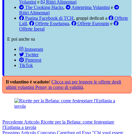
Volantini
e
Ritiri Alimentari
The Cooking Hacks
,
Anteprima Volantini
e
Ritiri Alimentari
Pagina Facebook di TCH
, gruppi dedicati a
Offerte
Lidl
,
Offerte Esselunga
,
Offerte Eurospin
e
Offerte Iperal
E poi anche su
Instagram
Twitter
Pinterest
TikTok
Il volantino è scaduto
!
Clicca qui per leggere le offerte degli
ultimi volantini Penny in corso di validità
.
Precedente
Articolo
Ricette per la Befana: come festeggiare
l'Epifania a tavola
Prossimo
Articolo
Concorso Carrefour ed Esso "Chi vuol essere