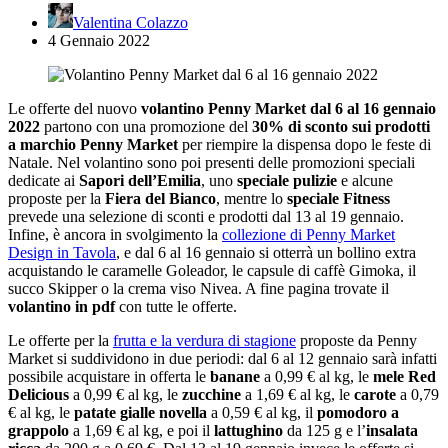
Valentina Colazzo
4 Gennaio 2022
Le offerte del nuovo
volantino Penny Market dal 6 al 16 gennaio
2022
partono con una promozione del
30% di sconto sui prodotti
a marchio Penny Market
per riempire la dispensa dopo le feste di
Natale. Nel volantino sono poi presenti delle promozioni speciali
dedicate ai
Sapori dell’Emilia
, uno
speciale pulizie
e alcune
proposte per la
Fiera del Bianco
, mentre lo
speciale Fitness
prevede una selezione di sconti e prodotti dal 13 al 19 gennaio.
Infine, è ancora in svolgimento la
collezione di Penny Market
Design in Tavola
, e dal 6 al 16 gennaio si otterrà un bollino extra
acquistando le caramelle Goleador, le capsule di caffè Gimoka, il
succo Skipper o la crema viso Nivea. A fine pagina trovate il
volantino in pdf
con tutte le offerte.
Le offerte per la
frutta e la verdura di stagione
proposte da Penny
Market si suddividono in due periodi: dal 6 al 12 gennaio sarà infatti
possibile acquistare in offerta le
banane
a 0,99 € al kg, le
mele Red
Delicious
a 0,99 € al kg, le
zucchine
a 1,69 € al kg, le
carote
a 0,79
€ al kg, le
patate gialle novella
a 0,59 € al kg, il
pomodoro a
grappolo
a 1,69 € al kg, e poi il
lattughino
da 125 g e l’
insalata