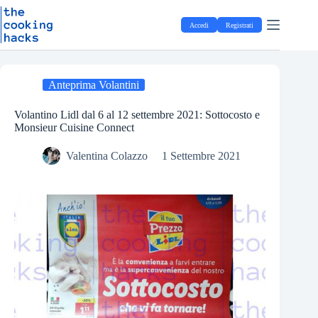
Salta
S
al
a
Accedi
Registrati
contenuto
l
t
a
a
l
Anteprima Volantini
c
o
Volantino Lidl dal 6 al 12 settembre 2021: Sottocosto e
n
Monsieur Cuisine Connect
t
e
Valentina Colazzo
1 Settembre 2021
n
u
t
o