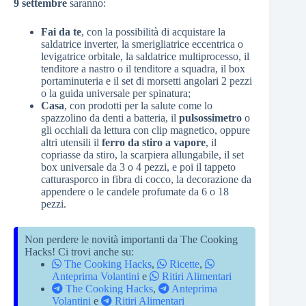
9 settembre
saranno:
Fai da te
, con la possibilità di acquistare la
saldatrice inverter, la smerigliatrice eccentrica o
levigatrice orbitale, la saldatrice multiprocesso, il
tenditore a nastro o il tenditore a squadra, il box
portaminuteria e il set di morsetti angolari 2 pezzi
o la guida universale per spinatura;
Casa
, con prodotti per la salute come lo
spazzolino da denti a batteria, il
pulsossimetro
o
gli occhiali da lettura con clip magnetico, oppure
altri utensili il
ferro da stiro a vapore
, il
copriasse da stiro, la scarpiera allungabile, il set
box universale da 3 o 4 pezzi, e poi il tappeto
catturasporco in fibra di cocco, la decorazione da
appendere o le candele profumate da 6 o 18
pezzi.
Non perdere le novità importanti da The Cooking
Hacks! Ci trovi anche su:
The Cooking Hacks
,
Ricette
,
Anteprima Volantini
e
Ritiri Alimentari
The Cooking Hacks
,
Anteprima
Volantini
e
Ritiri Alimentari