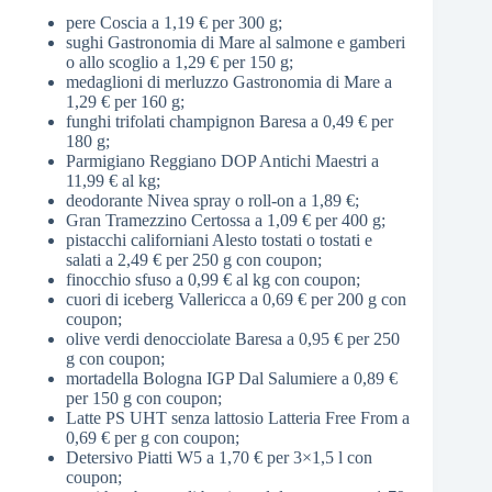
pere Coscia a 1,19 € per 300 g;
sughi Gastronomia di Mare al salmone e gamberi
o allo scoglio a 1,29 € per 150 g;
medaglioni di merluzzo Gastronomia di Mare a
1,29 € per 160 g;
funghi trifolati champignon Baresa a 0,49 € per
180 g;
Parmigiano Reggiano DOP Antichi Maestri a
11,99 € al kg;
deodorante Nivea spray o roll-on a 1,89 €;
Gran Tramezzino Certossa a 1,09 € per 400 g;
pistacchi californiani Alesto tostati o tostati e
salati a 2,49 € per 250 g con coupon;
finocchio sfuso a 0,99 € al kg con coupon;
cuori di iceberg Vallericca a 0,69 € per 200 g con
coupon;
olive verdi denocciolate Baresa a 0,95 € per 250
g con coupon;
mortadella Bologna IGP Dal Salumiere a 0,89 €
per 150 g con coupon;
Latte PS UHT senza lattosio Latteria Free From a
0,69 € per g con coupon;
Detersivo Piatti W5 a 1,70 € per 3×1,5 l con
coupon;