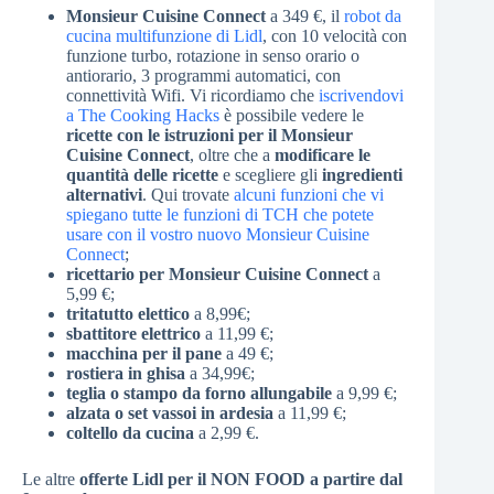
Monsieur Cuisine Connect
a 349 €, il
robot da
cucina multifunzione di Lidl
, con 10 velocità con
funzione turbo, rotazione in senso orario o
antiorario, 3 programmi automatici, con
connettività Wifi. Vi ricordiamo che
iscrivendovi
a The Cooking Hacks
è possibile vedere le
ricette con le istruzioni per il Monsieur
Cuisine Connect
, oltre che a
modificare le
quantità delle ricette
e scegliere gli
ingredienti
alternativi
. Qui trovate
alcuni funzioni che vi
spiegano tutte le funzioni di TCH che potete
usare con il vostro nuovo Monsieur Cuisine
Connect
;
ricettario per Monsieur Cuisine Connect
a
5,99 €;
tritatutto elettico
a 8,99€;
sbattitore elettrico
a 11,99 €;
macchina per il pane
a 49 €;
rostiera in ghisa
a 34,99€;
teglia o stampo da forno allungabile
a 9,99 €;
alzata o set vassoi in ardesia
a 11,99 €;
coltello da cucina
a 2,99 €.
Le altre
offerte Lidl per il NON FOOD a partire dal