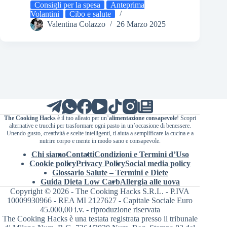
Consigli per la spesa
Anteprima
Volantini
Cibo e salute
Valentina Colazzo
26 Marzo 2025
The Cooking Hacks
è il tuo alleato per un’
alimentazione consapevole
! Scopri
alternative e trucchi per trasformare ogni pasto in un’occasione di benessere.
Unendo gusto, creatività e scelte intelligenti, ti aiuta a semplificare la cucina e a
nutrire corpo e mente in modo sano e consapevole.
Chi siamo
Contatti
Condizioni e Termini d’Uso
Cookie policy
Privacy Policy
Social media policy
Glossario Salute – Termini e Diete
Guida Dieta Low Carb
Allergia alle uova
Copyright © 2026 - The Cooking Hacks S.R.L. - P.IVA
10009930966 - REA MI 2127627 - Capitale Sociale Euro
45.000,00 i.v. - riproduzione riservata
The Cooking Hacks è una testata registrata presso il tribunale