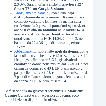
faretto LED da 5/6/8W, la lampadina LED da
2,3/3W. Sarà in offerta anche il
televisore 32″
Smart TV con Google Assistant
;
Abbigliamento bambini
, con alcuni capi
d’
abbigliamento
nelle misure
1-6 anni
come il
completo vestitino e leggings, la maglia nella
confezione da 2 pezzi e i
pantaloni sportivi
, ma
anche il
vestito da bambina
nelle misure
6-14
anni
e il
rialzo auto per bambini
testato e
omologato a norma ECE 44/04, Gruppo 3, per
bambini da 22 a 36 kg e di altezza superiore ai
125 cm;
Abbigliamento
, soprattutto
abiti da donna
, come
la maglia a maniche lunghe (2 pezzi, misure S-L),
i leggings nelle misure S-XL, gli
stivaletti
comfort
da donna nelle misure dal 36 al 40, e poi
calzini da donna 20 o 40 DEN o salvapiedi (2
paia) nelle misure 35-42, e infine la confezione da
3 paia di collant da donna o gambaletti o calzini
da donna 20 DEN nelle misure S-L.
Sarà in vendita
da giovedì 9 settembre il Monsieur
Cuisine Connect
e altri accessori di
cucina
, ecco
quindi l’elenco di prodotti in offerta da Lidl: