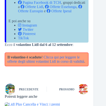
Pagina Facebook di TCH
, gruppi dedicati
a
Offerte Lidl
,
Offerte Esselunga
,
Offerte Eurospin
e
Offerte Iperal
E poi anche su
Instagram
Twitter
Pinterest
TikTok
Ecco il
volantino Lidl dal 6 al 12 settembre
:
Il volantino è scaduto
!
Clicca qui per leggere le
offerte degli ultimi volantini Lidl in corso di validità
.
PRECEDENTE
PROSSIMO
Potresti leggere anche