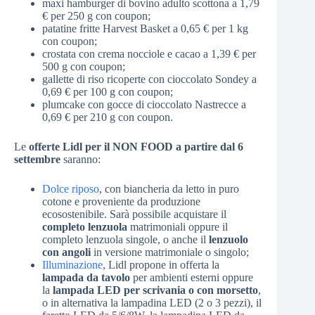
maxi hamburger di bovino adulto scottona a 1,79
€ per 250 g con coupon;
patatine fritte Harvest Basket a 0,65 € per 1 kg
con coupon;
crostata con crema nocciole e cacao a 1,39 € per
500 g con coupon;
gallette di riso ricoperte con cioccolato Sondey a
0,69 € per 100 g con coupon;
plumcake con gocce di cioccolato Nastrecce a
0,69 € per 210 g con coupon.
Le
offerte Lidl per il NON FOOD a partire dal 6
settembre
saranno:
Dolce riposo
, con biancheria da letto in puro
cotone e proveniente da produzione
ecosostenibile. Sarà possibile acquistare il
completo lenzuola
matrimoniali oppure il
completo lenzuola singole, o anche il
lenzuolo
con angoli
in versione matrimoniale o singolo;
Illuminazione
, Lidl propone in offerta la
lampada da tavolo
per ambienti esterni oppure
la
lampada LED per scrivania o con morsetto
,
o in alternativa la lampadina LED (2 o 3 pezzi), il